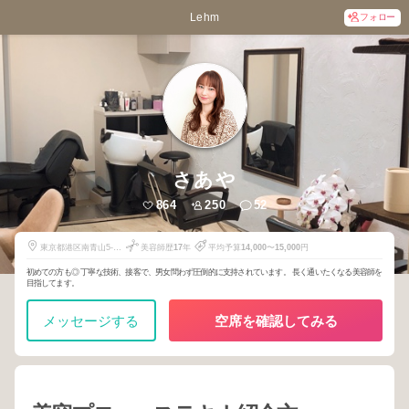
Lehm
フォロー
さあや
864
250
52
東京都港区南青山5-
美容師歴
17
年
平均予算
14,000
〜
15,000
円
11-10
初めての方も◎ 丁寧な技術、接客で、男女問わず圧倒的に支持されています。 長く通いたくなる美容師を
目指してます。
メッセージする
空席を確認してみる