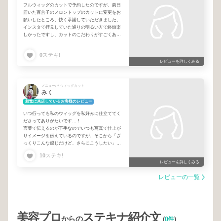
フルウィッグのカットで予約したのですが、前日
届いた百合子のメロントップのカットに変更をお
願いしたところ、快く承諾していただきました。
インスタで拝見していた通りの明るい方で終始楽
しかったですし、カットのこだわりがすごくある
のを感じました。トップピースと思えぬ仕上がり
に大満足です！またお願いしたいです！
0
ステキ!
レビューを詳しくみる
メニュー/ + ウィッグカット
みく
頻繁に来店しているお客様のレビュー
いつ行っても私のウィッグを私好みに仕立ててく
ださってありがたいです…！
言葉で伝えるのが下手なのでいつも写真で仕上が
りイメージを伝えているのですが、そこから「ざ
っくりこんな感じだけど、さらにこうしたい」っ
ていうのがまさか伝わるとは思わず毎回驚いてい
10
ステキ!
ます笑
レビューを詳しくみる
お気に入りがたくさんできました、またよろしく
お願いします♪♪
レビューの一覧
美容プロ
ステキナ紹介文
からの
(
0件
)