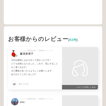
お客様からのレビュー
(
52件
)
メニュー/ 新規指名料 + ご新規様✨ウィッグカット💇‍♀️
藤浪美香子
今日は緊張しながら行って良かったです！
とても自然になりました。これで、気にすること
なく過ごせます。
また機会があったらよろしくお願いします。
ありがとうございました‼︎
0
ステキ!
レビューを詳しくみる
メニュー/ 新規指名料 + ご新規様✨ウィッグカット💇‍♀️ + 【ウィッグ】トップピース
abe