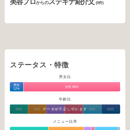
美容プロ
ステキナ紹介文
からの
(0件)
ステータス・特徴
男女比
男性
女性 88%
12%
年齢比
データが不足しています
10代
20代
30代
40代
50代
60代
メニュー比率