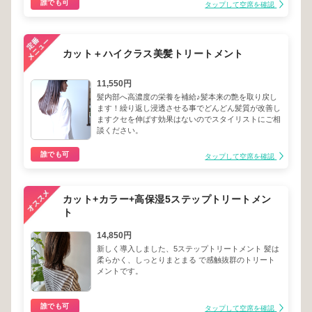
誰でも可
タップして空席を確認
カット＋ハイクラス美髪トリートメント
11,550円
髪内部へ高濃度の栄養を補給♪髪本来の艶を取り戻し
ます！繰り返し浸透させる事でどんどん髪質が改善し
ますクセを伸ばす効果はないのでスタイリストにご相
談ください。
誰でも可
タップして空席を確認
カット+カラー+高保湿5ステップトリートメン
ト
14,850円
新しく導入しました、5ステップトリートメント 髪は
柔らかく、しっとりまとまる で感触抜群のトリート
メントです。
誰でも可
タップして空席を確認