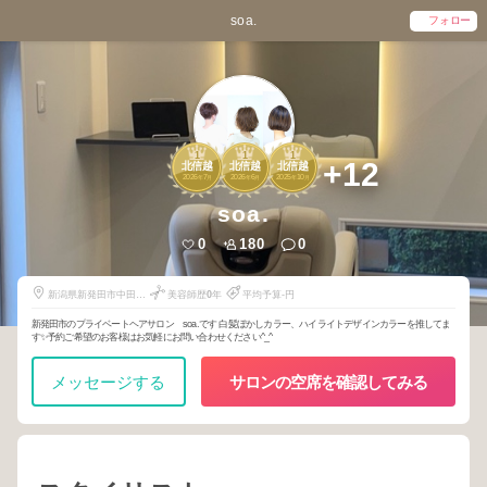
soa.
フォロー
1
1
1
+12
北信越
北信越
北信越
2026
7
2026
6
2025
10
年
月
年
月
年
月
soa.
0
180
0
新潟県新発田市中田町
美容師歴
0
年
平均予算-円
３丁目1295-1
新発田市のプライベートヘアサロン soa.です 白髪ぼかしカラー、ハイライトデザインカラーを推してま
す✨予約ご希望のお客様はお気軽にお問い合わせください^_^
メッセージする
サロンの空席を確認してみる