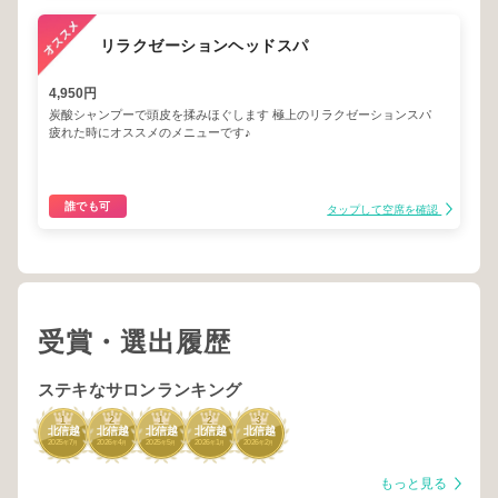
リラクゼーションヘッドスパ
4,950円
炭酸シャンプーで頭皮を揉みほぐします 極上のリラクゼーションスパ
疲れた時にオススメのメニューです♪
誰でも可
タップして空席を確認
受賞・選出履歴
ステキなサロンランキング
1
2
1
2
3
北信越
北信越
北信越
北信越
北信越
2025
7
2026
4
2025
5
2026
1
2026
2
年
月
年
月
年
月
年
月
年
月
もっと見る