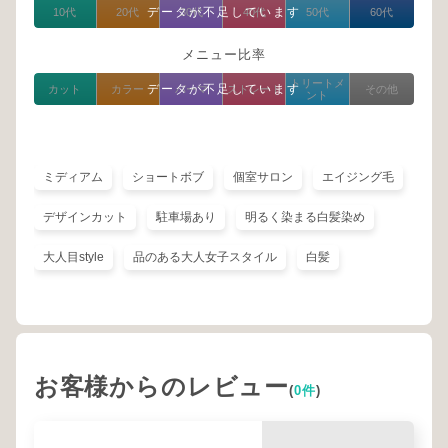
データが不足しています
10代
20代
30代
40代
50代
60代
メニュー比率
トリートメ
データが不足しています
カット
カラー
パーマ
ストレート
その他
ント
ミディアム
ショートボブ
個室サロン
エイジング毛
デザインカット
駐車場あり
明るく染まる白髪染め
大人目style
品のある大人女子スタイル
白髪
お客様からのレビュー
(
0件
)