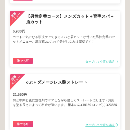
【男性定番コース】メンズカット＋育毛スパ＋
眉カット
6,930円
カットに気になる頭皮ケアできるスパと眉カットが付いた男性定番のセ
ットメニュー。清潔感up♪これで身だしなみは完璧です！
誰でも可
タップして空席を確認
cut＋ダメージレス艶ストレート
21,550円
前と中間と後に処理剤でケアしながら優しくストレートにします♪ お薬
を塗る長さによって料金が違います。 根本のみ¥19150 ロング(L) ¥23650
誰でも可
タップして空席を確認