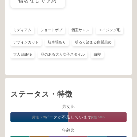
指名なしで予約
ミディアム
ショートボブ
個室サロン
エイジング毛
デザインカット
駐車場あり
明るく染まる白髪染め
大人目style
品のある大人女子スタイル
白髪
ステータス・特徴
男女比
データが不足しています
男性 50%
女性 50%
年齢比