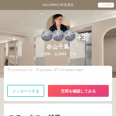
SALOWIN三軒茶屋店
フォロー
1
1
1
+3
三軒茶屋・二子
三軒茶屋・二子
三軒茶屋・二子
玉川・溝の口・
玉川・溝の口・
玉川・溝の口・
2026
7
2026
6
2026
5
青葉台
青葉台
青葉台
年
月
年
月
年
月
谷山千馬
158
1054
8
東京都世田谷区三軒茶
美容師歴
6
年
平均予算
8,000
〜
9,000
円
屋2-16-16
メッセージする
空席を確認してみる