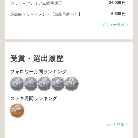
24,000
円
カット＋プレミアム縮毛矯正
6,600
円
最高級トリートメント【単品予約不可】
メニュー詳細
受賞・選出履歴
フォロワー月間ランキング
1
1
1
1
1
三軒茶屋・二子
三軒茶屋・二子
三軒茶屋・二子
三軒茶屋・二子
三軒茶屋・二子
玉川・溝の口・
玉川・溝の口・
玉川・溝の口・
玉川・溝の口・
玉川・溝の口・
2026
7
2026
6
2026
5
2026
4
2026
3
青葉台
青葉台
青葉台
青葉台
青葉台
年
月
年
月
年
月
年
月
年
月
ステキ月間ランキング
3
笹塚・明大前・
桜上水
2026
3
年
月
もっと見る