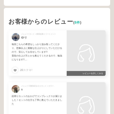
お客様からのレビュー
(
8件
)
メニュー/ カット＋髪質改善トリートメント
ゆり
毎回こちらの希望をしっかり汲み取ってくださ
り、想像以上に素敵な仕上がりにしていただける
ので、安心してお任せしています!!
普段の仕上げ方とかも教えてくださるので、勉強
になります!!
これからもぜひお願いしたいと思える、とても信
頼できる方です。いつもありがとうございます！
20
ステキ!
レビューを詳しくみる
メニュー/ 前髪&顔まわりカット＋カラー
s
顔周りカットのおかげでコンプレックスが減りま
した！セットの仕方も丁寧に教えていただきまし
た