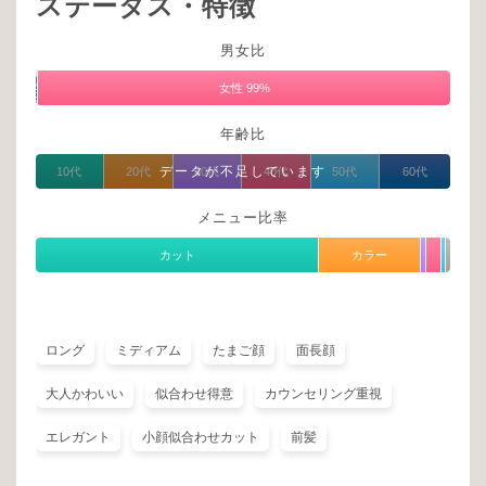
ステータス・特徴
男女比
男
性
女性 99%
1%
年齢比
データが不足しています
10代
20代
30代
40代
50代
60代
メニュー比率
カット
カラー
ロング
ミディアム
たまご顔
面長顔
大人かわいい
似合わせ得意
カウンセリング重視
エレガント
小顔似合わせカット
前髪