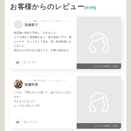
お客様からのレビュー
(
44件
)
メニュー/ ❶パーマ/毛先パーマ〜全体(カット・シャンプー・ブロー込み)
高柳章子
新店舗へ初めて予約し、行きました。
とても明るく清潔感があり、居心地良い中で、髪
にパーマ カットをして頂き 良い気分転換にな
りました。
明日からの手入れも楽そうで、仕事に励めます。
ありがとうございました。
0
ステキ!
レビューを詳しくみる
メニュー/ ❹EX縮毛矯正（カット込み）※リタッチ3ヶ月以上の方
後藤和美
いつも、丁寧にやって頂いて、ありがとうござい
ます！
さらさらになって
とってもうれしいです
10
ステキ!
レビューを詳しくみる