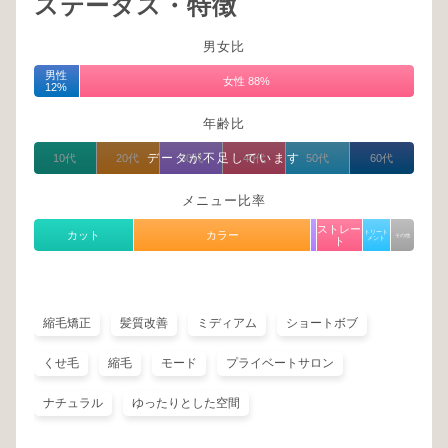
ステータス・特徴
男女比
男性
女性 88%
12%
年齢比
データが不足しています
10代
20代
30代
40代
50代
60代
メニュー比率
ストレー
カット
カラー
トリート
その他
ト
メント
縮毛矯正
髪質改善
ミディアム
ショートボブ
くせ毛
縮毛
モード
プライベートサロン
ナチュラル
ゆったりとした空間