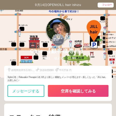
9月14日OPEN❗️JILL hair ishizu
フォロー
3
静岡・藤枝・焼
津・島田
2025
6
年
月
Chie 【顧客様専用】
961
216
44
静岡県焼津市石津3-
美容師歴
23
年
平均予算-円
19-3
Stylist 2名｜Relaxation Therapist 1名 9月より新しい素敵なメンバーが増えます✨ 新しくなった『JILL hair』
お楽しみに♪
メッセージする
空席を確認してみる