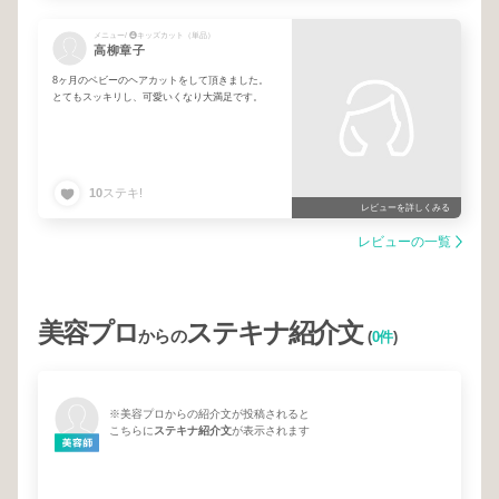
メニュー/ ❹キッズカット（単品）
高柳章子
8ヶ月のベビーのヘアカットをして頂きました。
とてもスッキリし、可愛いくなり大満足です。
10
ステキ!
レビューを詳しくみる
レビューの一覧
美容プロ
ステキナ紹介文
からの
(
0件
)
※美容プロからの紹介文が投稿されると
こちらに
ステキナ紹介文
が表示されます