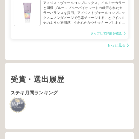
アメジストヴェールコンプレックス。イルミナカラー
と同様 ブルー～ブルーバイオレットの厳選されたカ
ラーバランスを採用。アメジストヴェールコンプレッ
クス→ノンダメージで色素チャージすることでイルミ
ナのような透明感、やわらかなツヤをキープします。
また、褪色時の黄味やオレンジ味を防ぎ、健やかで美
しい髪色へ導きます。カラーモーション＋独自のテク
タップして詳細を確認
ノロジーラジカルシールドが毛髪に付着する不純物
（銅イオン）を洗い流し、褪色・ダメージ要因から髪
もっと見る
を保護してキューティクル表面を均一に整え、美しい
光の反射を維持します又、抗酸化作用・保湿力の高い
アルガンオイルとホホバオイルが髪の質感を保護し、
やわらかくなめらかな質感に整えます。
受賞・選出履歴
ステキ月間ランキング
3
静岡・藤枝・焼
津・島田
2025
6
年
月