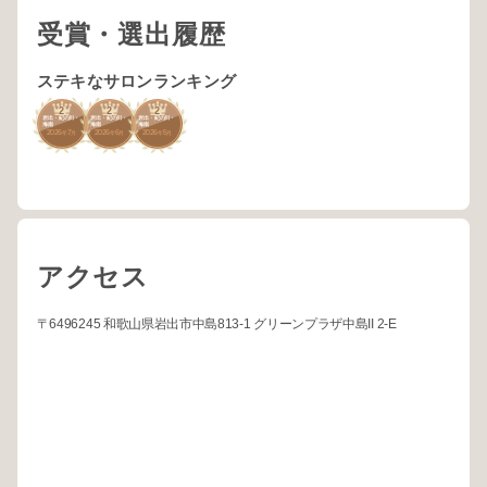
受賞・選出履歴
ステキなサロンランキング
2
2
2
岩出・紀の川・
岩出・紀の川・
岩出・紀の川・
海南
海南
海南
2026
7
2026
6
2026
5
年
月
年
月
年
月
アクセス
〒6496245 和歌山県岩出市中島813-1 グリーンプラザ中島II 2-E