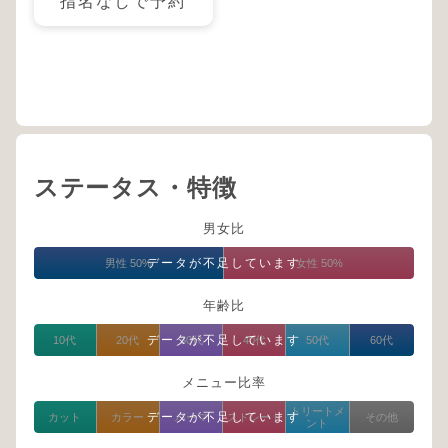
指名なしで予約
ステータス・特徴
男女比
データが不足しています
男性 50%
女性 50%
年齢比
データが不足しています
10代
20代
30代
40代
50代
60代
メニュー比率
トリートメ
データが不足しています
カット
カラー
パーマ
ストレート
その他
ント