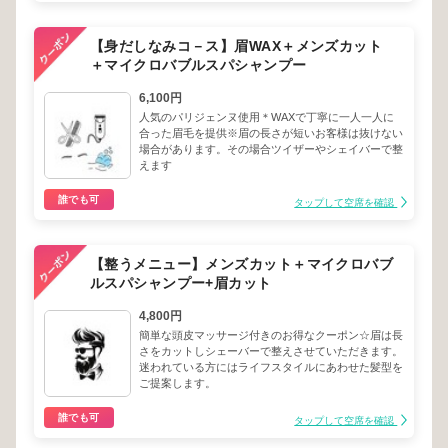
【身だしなみコ－ス】眉WAX＋メンズカット
＋マイクロバブルスパシャンプー
6,100円
人気のパリジェンヌ使用＊WAXで丁寧に一人一人に
合った眉毛を提供※眉の長さが短いお客様は抜けない
場合があります。その場合ツイザーやシェイバーで整
えます
誰でも可
タップして空席を確認
【整うメニュー】メンズカット＋マイクロバブ
ルスパシャンプー+眉カット
4,800円
簡単な頭皮マッサージ付きのお得なクーポン☆眉は長
さをカットしシェーバーで整えさせていただきます。
迷われている方にはライフスタイルにあわせた髪型を
ご提案します。
誰でも可
タップして空席を確認