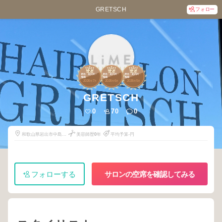
GRETSCH
フォロー
2
2
2
岩出・紀の川・
岩出・紀の川・
岩出・紀の川・
海南
海南
海南
2026
7
2026
6
2026
5
年
月
年
月
年
月
GRETSCH
0
70
0
和歌山県岩出市中島
美容師歴
0
年
平均予算-円
813-1
フォローする
サロンの空席を確認してみる