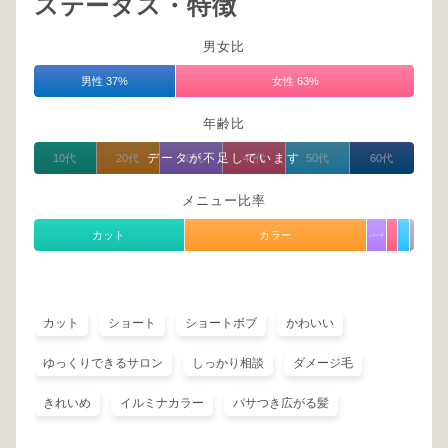
ステータス・特徴
男女比
男性 37%
女性 63%
年齢比
データが不足しています
10代
20代
30代
40代
50代
60代
メニュー比率
カット
カラー
パーマ
カット
ショート
ショートボブ
かわいい
ゆっくりできるサロン
しっかり相談
ダメージ毛
きれいめ
イルミナカラー
パサつき広がる髪