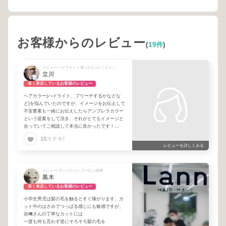
お客様からのレビュー
(
19件
)
メニュー/ ハイライト + 迷ったらコレ！とりあえず3時間 + カット+カラー
立川
長く来店しているお客様のレビュー
ヘアカラー(ハイライト、ブリーチするかなどな
ど)を悩んでいたのですが、イメージをお伝えして
不安要素も一緒にお伝えしたらアンブレラカラー
という提案をして頂き、それがとてもイメージと
合っていてご相談して本当に良かったです！
カラーもカットもカッコ良く仕上げて頂き大満足
10
ステキ!
です。ありがとうございます！
レビューを詳しくみる
メニュー/ カット(シャンプーなし)岩崎
黒木
長く来店しているお客様のレビュー
小学生男児は髪の毛を触るとすぐ痛がります。カ
ット中のはさみでつっぱる感じにも敏感ですが、
岩﨑さんの丁寧なカットには
一度も何も言わず逆にそろそろ髪の毛を