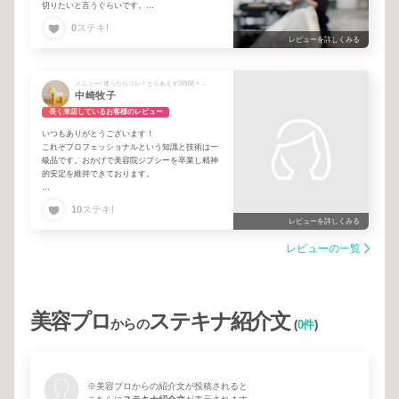
切りたいと言うぐらいです。
だからありがたく通わせていただいてます！いつ
0
ステキ!
もありがとうございます♪
レビューを詳しくみる
メニュー/ 迷ったらコレ！とりあえず2時間 + 前髪カット 岩崎 + カラー+3Tr
中崎牧子
長く来店しているお客様のレビュー
いつもありがとうございます！
これぞプロフェッショナルという知識と技術は一
級品です。おかげで美容院ジプシーを卒業し精神
的安定を維持できております。
私が髪があるうちはお願いしたいのでできれば10
10
ステキ!
０歳くらいまで現役で（笑）お願いいたします
レビューを詳しくみる
レビューの一覧
美容プロ
ステキナ紹介文
からの
(
0件
)
※美容プロからの紹介文が投稿されると