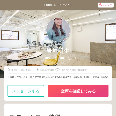
Lann HAIR･MAKE
フォロー
岩﨑明生
185
148
19
東京都目黒区鷹番3-8-
美容師歴
18
年
平均予算
12,000
〜
13,000
円
10
TOKIO.レプロナイザー7D.ケアプロ.髪をキレイにするのが好きです。学芸大学、目黒区、東横線、美容室
メッセージする
空席を確認してみる