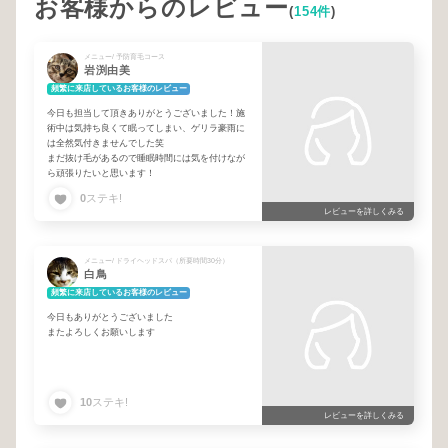
お客様からのレビュー
(
154件
)
メニュー/ 予防育毛コース
岩渕由美
頻繁に来店しているお客様のレビュー
今日も担当して頂きありがとうございました！施
術中は気持ち良くて眠ってしまい、ゲリラ豪雨に
は全然気付きませんでした笑
まだ抜け毛があるので睡眠時間には気を付けなが
ら頑張りたいと思います！
0
ステキ!
レビューを詳しくみる
メニュー/ ドライヘッドスパ（所要時間30分）
白鳥
頻繁に来店しているお客様のレビュー
今日もありがとうございました
またよろしくお願いします
10
ステキ!
レビューを詳しくみる