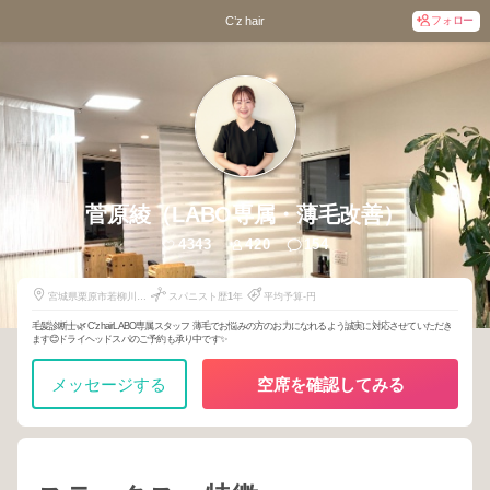
フォロー
C’z hair
菅原綾（LABO専属・薄毛改善）
4343
420
154
宮城県栗原市若柳川北
スパニスト歴
1
年
平均予算-円
古川140-1
毛髪診断士🌿 C'zhairLABO専属スタッフ 薄毛でお悩みの方のお力になれるよう誠実に対応させていただき
ます😊ドライヘッドスパのご予約も承り中です✨
メッセージする
空席を確認してみる