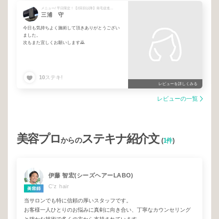
メニュー/ 平日限定！【2回目以降】発毛促進コース（高濃度ヒト幹細胞上清液）
三浦 守
今日も気持ちよく施術して頂きありがとうござい
ました。
次もまた宜しくお願いします🙇
10
ステキ!
レビューを詳しくみる
レビューの一覧
美容プロ
ステキナ紹介文
からの
(
1件
)
伊藤 智宏(シーズヘアーLABO)
C’z hair
当サロンでも特に信頼の厚いスタッフです。
お客様一人ひとりのお悩みに真剣に向き合い、丁寧なカウンセリング