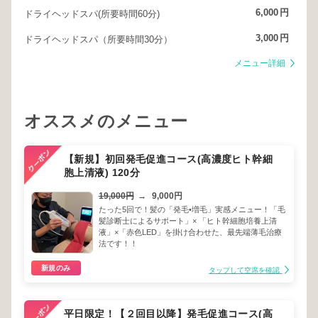
6,000
円
ドライヘッドスパ(所要時間60分)
3,000
円
ドライヘッドスパ（所要時間30分）
メニュー詳細
オススメのメニュー
【新規】初回発毛促進コース(高濃度ヒト幹細
胞上清液) 120分
19,000円
→
9,000円
たった5回で！髪の「発毛•増毛」実感メニュー！「毛
髪診断士によるサポート」× 「ヒト幹細胞培養上清
液」×「赤色LED」を掛け合わせた、最先端薄毛治療
法です！！
新規のみ
タップして空席を確認
平日限定！【２回目以降】発毛促進コース(高