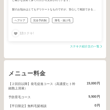
と確かな技術で多くの方から支持されています。
髪のお悩みはとてもデリケートなものですが、安心して相談できる人
柄も魅力のひとつ。
「この人に任せてよかった」と感じていただける施術をしてくれるス
ヘアケア
完全予約制
薄毛・抜け毛
タッフです。
ヘッドマッサージ
ドライヘッドスパ
13
ステキ!
ステキナ紹介文の一覧
メニュー料金
19,000
円
【２回目以降】発毛促進コース（高濃度ヒト幹
細胞上清液）
9,900
円
予防育毛コース
0
円
【平日限定】無料毛髪相談