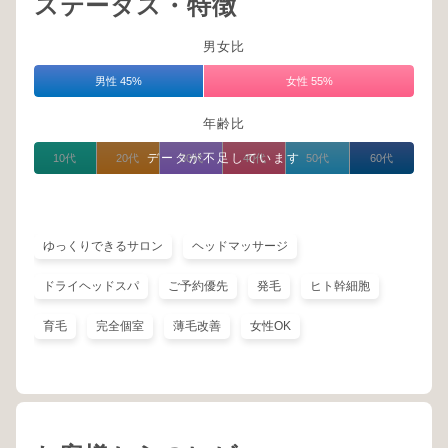
ステータス・特徴
男女比
男性 45%
女性 55%
年齢比
データが不足しています
10代
20代
30代
40代
50代
60代
ゆっくりできるサロン
ヘッドマッサージ
ドライヘッドスパ
ご予約優先
発毛
ヒト幹細胞
育毛
完全個室
薄毛改善
女性OK