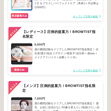
ク】をプラスしパーフェクトケア（再来1ヶ月以降は
12500円）
来店顧客のみ
タップして空席を確認
【レディース】圧倒的提案力！BROWTIST指
名限定
6,000円
眉の難関試験をクリアしたBROWTIST指名限定！ 左
右差/濃さ/似合うデザイン/眉迷子/ 顔分析＋眉wax＋
メイクアドバイス＋診断シート付♪
新規のみ
タップして空席を確認
【メンズ】圧倒的提案力！BROWTIST指名限
定
7,000円
眉の難関試験をクリアしたBROWTIST指名限定！ 眉
毛、お顔に自信がない/印象を変えたい/垢抜けたい 顔