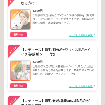
なる方に
6,500円
ご新規様限定♪眉毛ケア+ワックス後の鎮静を【最高峰
コラーゲン鎮静パック】に変更できます。お悩み肌に
瞬時に鎮静・水分量60%アップ。
新規のみ
タップして空席を確認
【レディース】眉毛/顔分析+ワックス脱毛+メ
イク込/診断シート付き♪
5,000円
ご新規様限定♪顔型/骨格/筋肉/パーツ/比率などの総合
分析から似合う眉毛を診断します。眉毛に悩んでいる
方はこれ！診断アドバイスシート付♪
新規のみ
タップして空席を確認
【レディース】眉毛/敏感/乾燥/赤み肌/毛穴が