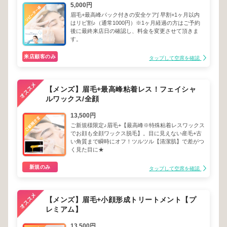
5,000円
眉毛+最高峰パック付きの安全ケア∫ 早割+1ヶ月以内
はリピ割♪（通常1000円）※1ヶ月経過の方はご予約
後に最終来店日の確認し、料金を変更させて頂きま
す。
来店顧客のみ
タップして空席を確認
【メンズ】眉毛+最高峰粘着レス！フェイシャ
ルワックス/全顔
13,500円
ご新規様限定♪眉毛+【最高峰※特殊粘着レスワックス
でお顔も全顔ワックス脱毛】。目に見えない産毛+古
い角質まで瞬時にオフ！ツルツル【清潔肌】で差がつ
く見た目に★
新規のみ
タップして空席を確認
【メンズ】眉毛+小顔形成トリートメント【プ
レミアム】
13,500円