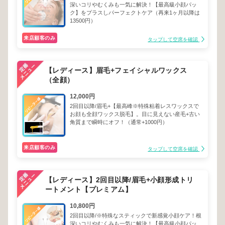
深いコリやむくみも一気に解決！【最高級小顔パッ
ク】をプラスしパーフェクトケア（再来1ヶ月以降は
13500円）
来店顧客のみ
タップして空席を確認
【レディース】眉毛+フェイシャルワックス
（全顔）
12,000円
2回目以降/眉毛+【最高峰※特殊粘着レスワックスで
お顔も全顔ワックス脱毛】。目に見えない産毛+古い
角質まで瞬時にオフ！（通常+1000円）
来店顧客のみ
タップして空席を確認
【レディース】2回目以降/眉毛+小顔形成トリ
ートメント【プレミアム】
10,800円
2回目以降/※特殊なスティックで新感覚小顔ケア！根
深いコリやむくみも一気に解決！【最高級小顔パッ