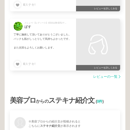
0
ステキ!
レビューを詳しくみる
メニュー/ 【レディース】2回目以降/眉毛/デザインアイブロウケア + 2回目以降 女性 通常価格 + 4等コラーゲンパック（1パーツ）
ばす
丁寧に施術して頂いてありがとうございました。
パックも肌がしっとりして気持ちよかったです。
また次回もよろしくお願いします。
0
ステキ!
レビューを詳しくみる
レビューの一覧
美容プロ
ステキナ紹介文
からの
(
0件
)
※美容プロからの紹介文が投稿されると
こちらに
ステキナ紹介文
が表示されます