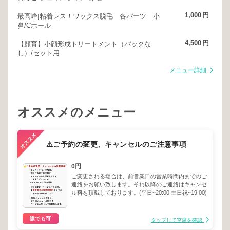
1,000
円
最高峰∫粘着レス！ワックス脱毛 各パーツ 小
鼻/Cホール
4,500
円
【顔育】小顔形成トリートメント（パックな
し）/セット用
メニュー詳細
オススメのメニュー
⚠️ご予約の変更、キャンセルのご注意事項
0円
ご変更される場合は、前営業日の営業時間内までのご
連絡をお願い致します。それ以降のご連絡はキャンセ
ル料を頂戴しております。(平日~20:00 土日祝~19:00)
誰でも可
タップして空席を確認