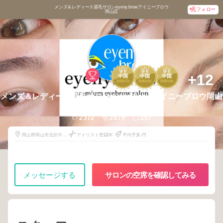
メンズ＆レディース眉毛サロンeyeny.browアイニーブロウ
フォロー
岡山店
1
1
1
+12
中国
中国
中国
2026
7
2026
6
2026
5
年
月
年
月
年
月
メンズ＆レディース眉毛サロンeyeny.browアイニーブロウ岡山
店
2372
2879
157
岡山県岡山市北区中仙
アイリスト歴
12
年
平均予算-円
道55-124
メッセージする
サロンの空席を確認してみる