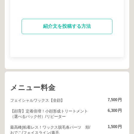
紹介文を投稿する方法
メニュー料金
7,500
円
フェイシャルワックス【全顔】
6,300
円
【顔育】定着倍増！小顔形成トリートメント
（選べるパック付）/リピーター
1,500
円
最高峰∫粘着レス！ワックス脱毛各パーツ 頬/
おでこ/フェイスライン/鼻毛