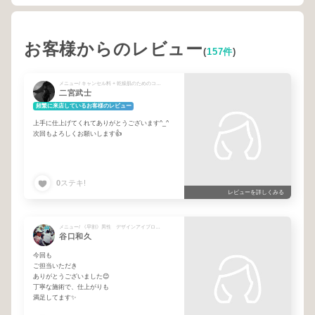
お客様からのレビュー
(
157件
)
メニュー/ キャンセル料 + 乾燥肌のためのコラーゲンパック💡 + 2回目以降 男性 通常価格 + 《早割》男性 デザインアイブロウケア
二宮武士
頻繁に来店しているお客様のレビュー
上手に仕上げてくれてありがとうございます^_^
次回もよろしくお願いします👍
0
ステキ!
レビューを詳しくみる
メニュー/ 《早割》男性 デザインアイブロウケア
谷口和久
今回も
ご担当いただき
ありがとうございました😊
丁寧な施術で、仕上がりも
満足してます✨