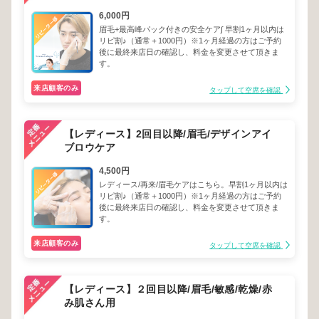
6,000円
眉毛+最高峰パック付きの安全ケア∫ 早割1ヶ月以内は
リピ割♪（通常＋1000円）※1ヶ月経過の方はご予約
後に最終来店日の確認し、料金を変更させて頂きま
す。
来店顧客のみ
タップして空席を確認
【レディース】2回目以降/眉毛/デザインアイ
ブロウケア
4,500円
レディース/再来/眉毛ケアはこちら。早割1ヶ月以内は
リピ割♪（通常＋1000円）※1ヶ月経過の方はご予約
後に最終来店日の確認し、料金を変更させて頂きま
す。
来店顧客のみ
タップして空席を確認
【レディース】２回目以降/眉毛/敏感/乾燥/赤
み肌さん用