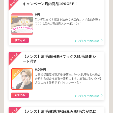
キャンペーン店内商品10%OFF！
0円
7/1~8/31まで！感謝を込めて🎉店内コスメ全品10%オ
フ❤️‍🔥（店内の商品購入クーポンです）
誰でも可
タップして空席を確認
【メンズ】眉毛/顔分析+ワックス脱毛/診断シ
ート付き
6,000円
ご新規様限定♪顔型/骨格/筋肉/パーツ/比率などの総合
分析から似合う眉毛を診断します。眉毛に悩んでいる
方はこれ！診断アドバイスシート付♪
新規のみ
タップして空席を確認
【メンズ】眉毛/敏感/乾燥/赤み肌/毛穴が気に