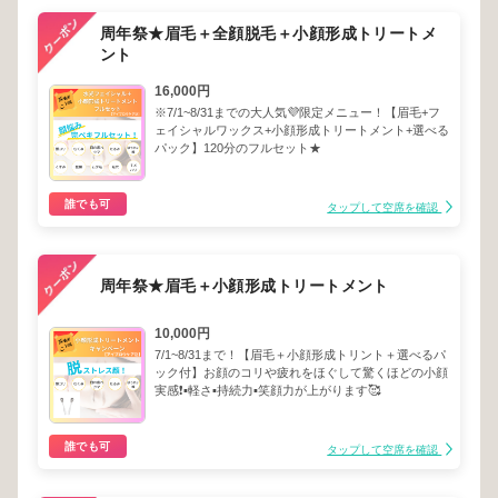
周年祭★眉毛＋全顔脱毛＋小顔形成トリートメ
ント
16,000円
※7/1~8/31までの大人気💜限定メニュー！【眉毛+フ
ェイシャルワックス+小顔形成トリートメント+選べる
パック】120分のフルセット★
誰でも可
タップして空席を確認
周年祭★眉毛＋小顔形成トリートメント
10,000円
7/1~8/31まで！【眉毛＋小顔形成トリント＋選べるパ
ック付】お顔のコリや疲れをほぐして驚くほどの小顔
実感❗️▪️軽さ▪️持続力▪️笑顔力が上がります🥰
誰でも可
タップして空席を確認