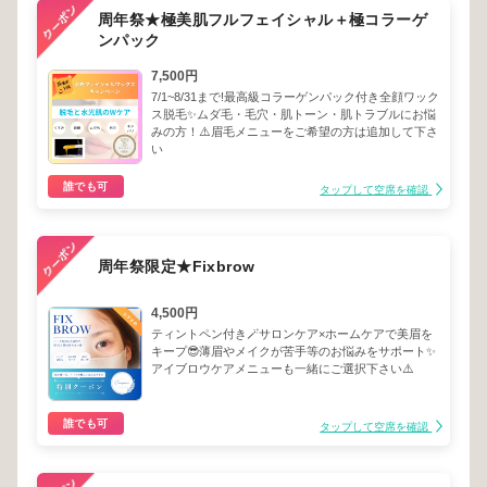
周年祭★極美肌フルフェイシャル＋極コラーゲ
ンパック
7,500円
7/1~8/31まで!最高級コラーゲンパック付き全顔ワック
ス脱毛✨ムダ毛・毛穴・肌トーン・肌トラブルにお悩
みの方！⚠️眉毛メニューをご希望の方は追加して下さ
い
誰でも可
タップして空席を確認
周年祭限定★Fixbrow
4,500円
ティントペン付き🪄サロンケア×ホームケアで美眉を
キープ😎薄眉やメイクが苦手等のお悩みをサポート✨
アイブロウケアメニューも一緒にご選択下さい⚠️
誰でも可
タップして空席を確認