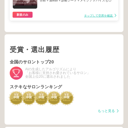
分析＋眉wax＋診断シート＋メイクアドバイスも◎
新規のみ
タップして空席を確認
受賞・選出履歴
全国のサロントップ20
AIの生成したアルゴリズムにより
「お客様に支持され愛されているサロン」
全国上位20に選出されました
ステキなサロンランキング
1
1
1
1
1
中国
中国
中国
中国
中国
2025
7
2026
4
2025
5
2026
1
2026
2
年
月
年
月
年
月
年
月
年
月
もっと見る