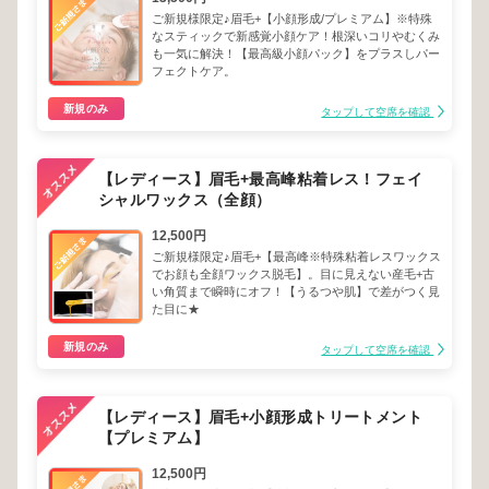
ご新規様限定♪眉毛+【小顔形成/プレミアム】※特殊
なスティックで新感覚小顔ケア！根深いコリやむくみ
も一気に解決！【最高級小顔パック】をプラスしパー
フェクトケア。
新規のみ
タップして空席を確認
【レディース】眉毛+最高峰粘着レス！フェイ
シャルワックス（全顔）
12,500円
ご新規様限定♪眉毛+【最高峰※特殊粘着レスワックス
でお顔も全顔ワックス脱毛】。目に見えない産毛+古
い角質まで瞬時にオフ！【うるつや肌】で差がつく見
た目に★
新規のみ
タップして空席を確認
【レディース】眉毛+小顔形成トリートメント
【プレミアム】
12,500円