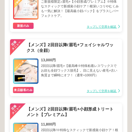
ご新規様限定♪眉毛+【小顔形成/プレミアム】※特殊
なスティックで新感覚小顔ケア！根深いコリやむくみ
も一気に解決！【最高級小顔パック】をプラスしパー
フェクトケア。
新規のみ
タップして空席を確認
【メンズ】2回目以降/眉毛+フェイシャルワッ
クス（全顔）
13,000円
2回目以降/眉毛+【最高峰※特殊粘着レスワックスで
お顔も全顔ワックス脱毛】。目に見えない産毛+古い
角質まで瞬時にオフ！（通常+1000円）
来店顧客のみ
タップして空席を確認
【メンズ】2回目以降/眉毛+小顔形成トリート
メント【プレミアム】
11,800円
2回目以降/※特殊なスティックで新感覚小顔ケア！根