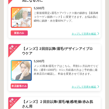
気になる方に
5,500円
ご新規様限定♪眉毛ケア+ワックス後の鎮静を【最高峰
コラーゲン鎮静パック】に変更できます。お悩み肌に
瞬時に鎮静・水分量60%アップ。
新規のみ
タップして空席を確認
【メンズ】2回目以降/眉毛/デザインアイブロ
ウケア
5,500円
メンズ/再来/眉毛ケアはこちら。早割1ヶ月以内でリピ
割♪（通常+1000円）※1ヶ月経過の方はご予約後に最
終来店日の確認し、料金を変更させて頂きます。
来店顧客のみ
タップして空席を確認
【メンズ】２回目以降/眉毛/敏感/乾燥/赤み肌
さん用