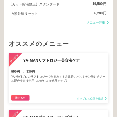
19,500
円
【カット縮毛矯正】スタンダード
6,280
円
A紫外線リセット
メニュー詳細
オススメのメニュー
YA-MANリフトロジー美容液ケア
550円
→
330円
YA-MANプロのリフトロジーでたるみくすみ改善。パルミチン酸レチノー
ル配合美容液使用しながらより効果アップ⤴️
誰でも可
タップして空席を確認