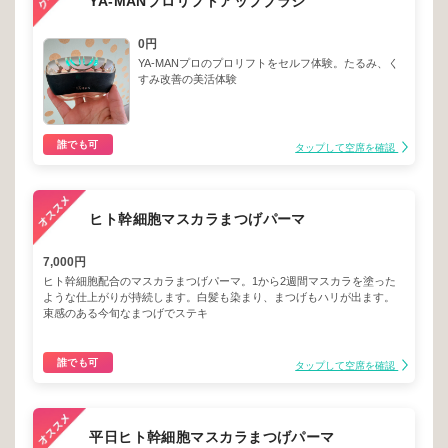
YA-MANプロリフトアップブラシ
0円
YA-MANプロのプロリフトをセルフ体験。たるみ、く
すみ改善の美活体験
誰でも可
タップして空席を確認
ヒト幹細胞マスカラまつげパーマ
7,000円
ヒト幹細胞配合のマスカラまつげパーマ。1から2週間マスカラを塗った
ような仕上がりが持続します。白髪も染まり、まつげもハリが出ます。
束感のある今旬なまつげでステキ
誰でも可
タップして空席を確認
平日ヒト幹細胞マスカラまつげパーマ