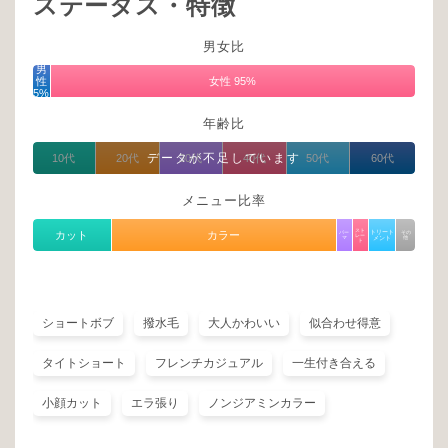
ステータス・特徴
男女比
男
性
女性 95%
5%
年齢比
データが不足しています
10代
20代
30代
40代
50代
60代
メニュー比率
スト
カット
カラー
パー
トリート
その
レー
マ
他
メント
ト
ショートボブ
撥水毛
大人かわいい
似合わせ得意
タイトショート
フレンチカジュアル
一生付き合える
小顔カット
エラ張り
ノンジアミンカラー