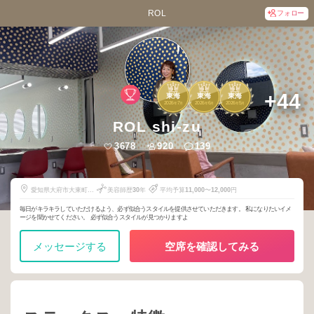
ROL
フォロー
1
1
1
+44
東海
東海
東海
2026
7
2026
6
2026
5
年
月
年
月
年
月
ROL shi-zu
3678
920
139
愛知県大府市大東町1
美容師歴
30
年
平均予算
11,000
〜
12,000
円
丁目308-3
毎日がキラキラしていただけるよう、必ず似合うスタイルを提供させていただきます。 私になりたいイメ
ージを聞かせてください。 必ず似合うスタイルが見つかりますよ
メッセージする
空席を確認してみる