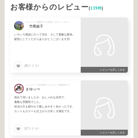
お客様からのレビュー
(
139件
)
メニュー/ + 薬剤プラス料金 + ポイントカラー（ハイライトetc) + カットカラーハイライトor白髪ぼかし＋marbb + 【カットカラー】スタンダード + C【カットカラー】紫外線ケア
竹尾紘子
いろいろ相談にのって頂き、そして素敵な髪色、
髪型にしてくださりありがとうございます😊
26
ステキ!
レビューを詳しくみる
メニュー/ + YA-MANリフトロジー美容液ケア + C【カットカラー】紫外線ケア
まゆっぺ
初めて伺いましたが、おしゃれな店内で、
素敵な雰囲気でした。
担当の方も穏やかで親しみやすく良かったです。
カットもカラーも仕上がりが良く大満足です。
27
ステキ!
レビューを詳しくみる