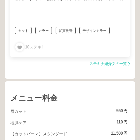
カット
カラー
髪質改善
デザインカラー
セニングカット
今までの悩み解決できる
10
ステキ!
一生付き合える
大人可愛い
ステキナ紹介文の一覧
メニュー料金
550
円
眉カット
110
円
地肌ケア
11,500
円
【カットパーマ】スタンダード