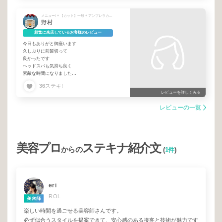
メニュー/ + 【カット】一般 + アンブレラカラー
野村
頻繁に来店しているお客様のレビュー
今日もありがと御座います
久しぶりに前髪切って
良かったです
ヘッドスパも気持ち良く
素敵な時間になりました
ありがと御座います
36
ステキ!
レビューを詳しくみる
レビューの一覧
美容プロ
ステキナ紹介文
からの
(
1件
)
eri
ROL
楽しい時間を過ごせる美容師さんです。
必ず似合うスタイルを提案できて、安心感のある接客と技術が魅力です