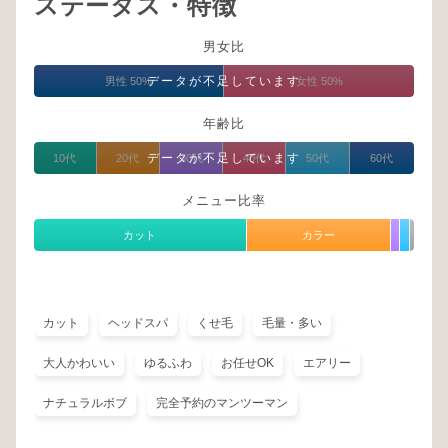
ステータス・特徴
男女比
データが不足しています
男性 50%
女性 50%
年齢比
データが不足しています
10代
20代
30代
40代
50代
60代
メニュー比率
カット
カラー
カット
ヘッドスパ
くせ毛
毛量・多い
大人かわいい
ゆるふわ
お任せOK
エアリー
ナチュラルボブ
完全予約のマンツーマン