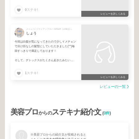
0
ステキ!
レビューを詳しくみる
メニュー/ リフトアップスパ 30%off（LINEお友達専用） + カット（with ハーバルリンス&音叉チューニング） + ヘナ
しょう
今回は白髪が気になってきたので少しイメチェン
で分け目なしの髪型にしていただきました(^^)毎
回すっきりで満足しております！
そして、デトックスがたくさん起きたみたい
で、、、さそり座パワーってスゴイんですね！
1
ステキ!
さり気なく出していただいた本（家庭の医学のス
レビューを詳しくみる
ピリチュアル版）に、気になる体の症状からの答
えのようなものがたくさんあり、自分の体のサイ
レビューの一覧
ン、スルーせず向き合おうと思いました。
とても興味深かったです！
何よりも一番のメッセージは眞代子さんの「自分
が幸せになることを許可する。
美容プロ
ステキナ紹介文
それが先祖への供養にもつながる」でした！
からの
(
0件
)
たしかに、ずっと「家族の中で自分だけ幸せにな
ってしまっていいのだろうか？」という、幸せに
なる事への罪悪感を長年ずっと持ち続けてしまっ
ていたんだなぁ～って、
※美容プロからの紹介文が投稿されると
一番見てみぬふりしてきた自分の心持ちに気づけ