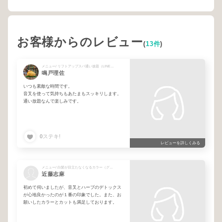
お客様からのレビュー
(
13件
)
メニュー/ リフトアップスパ通い放題（LINEお友達の方）
鳴戸理佐
いつも素敵な時間です。
音叉を使って気持ちもあたまもスッキリします。
通い放題なんで楽しみです。
0
ステキ!
レビューを詳しくみる
メニュー/ 白髪が目立たなくなるカラー（グラデーション・ハイライト・オンカラー）
近藤志麻
初めて伺いましたが、音叉とハーブのデトックス
が心地良かったのが１番の印象でした。また、お
願いしたカラーとカットも満足しております。