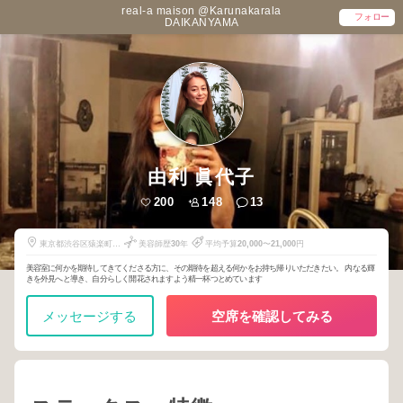
real-a maison @Karunakarala
フォロー
DAIKANYAMA
由利 眞代子
200
148
13
東京都渋谷区猿楽町
美容師歴
30
年
平均予算
20,000
〜
21,000
円
26-2
美容室に何かを期待してきてくださる方に、その期待を超える何かをお持ち帰りいただきたい。 内なる輝
きを外見へと導き、自分らしく開花されますよう精一杯つとめています
メッセージする
空席を確認してみる