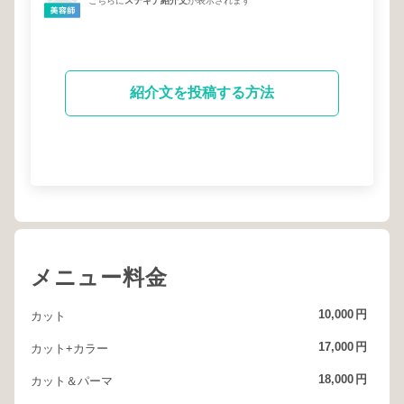
こちらに
ステキナ紹介文
が表示されます
たことにホントに感謝です(;_;)
また月イチメンテナンス、宜しくお願いします
(^^)
紹介文を投稿する方法
メニュー料金
10,000
円
カット
17,000
円
カット+カラー
18,000
円
カット＆パーマ