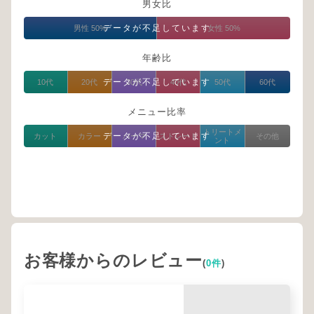
男女比
データが不足しています
男性 50%
女性 50%
年齢比
データが不足しています
10代
20代
30代
40代
50代
60代
メニュー比率
トリートメ
データが不足しています
カット
カラー
パーマ
ストレート
その他
ント
お客様からのレビュー
(
0件
)