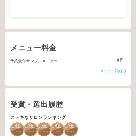
メニュー料金
0
円
予約受付サンプルメニュー
メニュー詳細
受賞・選出履歴
ステキなサロンランキング
3
2
3
2
2
青山・外苑前
青山・外苑前
青山・外苑前
青山・外苑前
青山・外苑前
2025
7
2026
4
2025
5
2026
1
2026
2
年
月
年
月
年
月
年
月
年
月