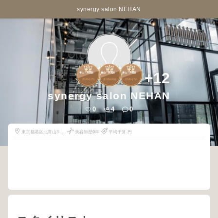
synergy salon NEHAN
2
2
2
+12
青山・外苑前
青山・外苑前
青山・外苑前
2026
7
2026
6
2026
5
年
月
年
月
年
月
synergy salon NEHAN
0
4
0
東京都港区北青山3-4-
美容師歴
0
年
平均予算-円
3のの青山2階