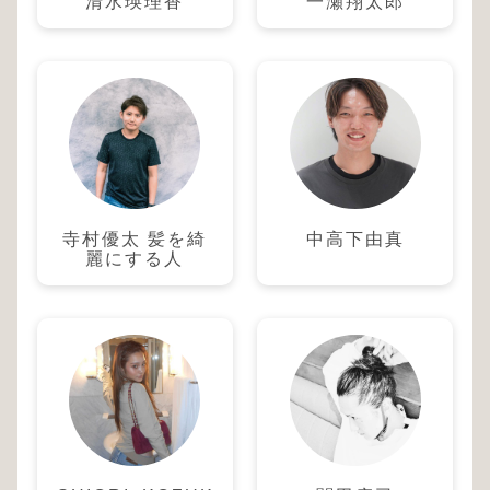
清水瑛理香
一瀬翔太郎
寺村優太 髪を綺
中高下由真
麗にする人