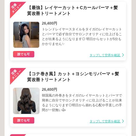
【最強】レイヤーカット＋Cカールパーマ＋髪
質改善トリートメント
26,400円
トレンドレイヤースタイルをタイガのレイヤーカット
とパーマで必ず自分でサロンクオリティに仕上げるこ
とが出来るようになります◎ 明日からセットが5分も
かかりません✨
誰でも可
タップして空席を確認
【コテ巻き風】カット＋ヨシンモリパーマ＋髪
質改善トリートメント
26,400円
韓国風の外巻きをタイガのレイヤーカットとパーマで
簡単に自分でサロンクオリティに仕上げることが出来
るようになります◎明日から崩れる心配や手直しの手
間が一切無い👍
誰でも可
タップして空席を確認