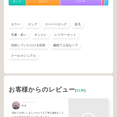
カット
カラー
パーマ
カラー
ロング
スーパーロング
直毛
毛量・多い
オシャレ
レイヤーカット
信頼していただける技術
繊細で上品なヘア
クールカジュアル
お客様からのレビュー
(
31件
)
メニュー/ カット
Y.Y
初めてお伺いしましたがとても丁寧な施術をして
いただきありがとうございました！