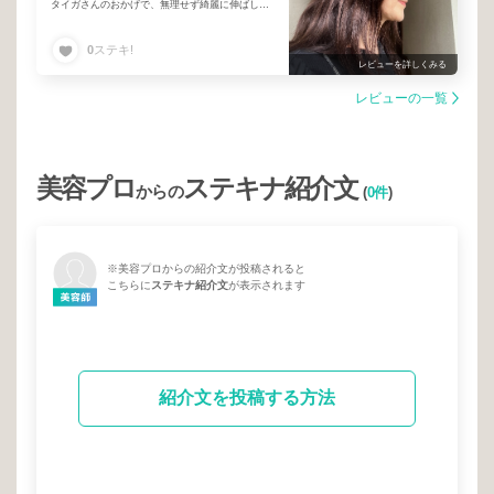
タイガさんのおかげで、無理せず綺麗に伸ばして
いけそうです。カットも縮毛矯正も自然で扱いや
すくて最高です
0
ステキ!
これからの一年が楽しみです
レビューを詳しくみる
レビューの一覧
美容プロ
ステキナ紹介文
からの
(
0件
)
※美容プロからの紹介文が投稿されると
こちらに
ステキナ紹介文
が表示されます
紹介文を投稿する方法