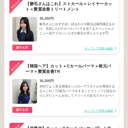
【癖毛さんはこれ】ストカール＋レイヤーカッ
ト＋髪質改善トリートメント
36,300円
癖毛さんにおすすめ✨ 顔まわりや根元は縮毛矯正をか
け、毛先にだけCカールパーマを当てるスペシャルメ
ニュー👍アイロンいらずの毎日が手に入ります🖐️
誰でも可
タップして空席を確認
【韓国ヘア】カット＋Cカールパーマ＋根元パ
ーマ＋髪質改善TR
36,300円
SNSでよく見る韓国オンニのヘアスタイルを再現する
ならこれ！💁‍♀️根元パーマをすることでトップと顔まわ
りにボリュームを出してメリハリのあるスタイルへ✨
誰でも可
タップして空席を確認