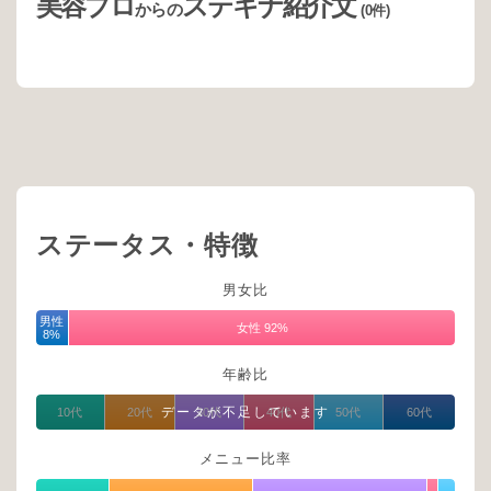
美容プロ
ステキナ紹介文
からの
(0件)
ステータス・特徴
男女比
男性
女性 92%
8%
年齢比
データが不足しています
10代
20代
30代
40代
50代
60代
メニュー比率