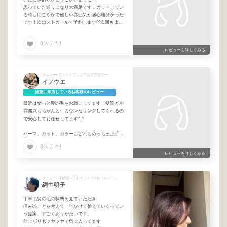
思っていた通りになり大満足です！カットしてい
る時もにこやかで優しい雰囲気が居心地良かった
です！次はストカールで予約します^^次回もよろ
しくお願いいたします。
0
ステキ!
レビューを詳しくみる
メニュー/ カット＋プレミアムケアカラー
イノウエ
頻繁に来店しているお客様のレビュー
最近はずっと髪の毛をお願いしてます！髪質とか
雰囲気もちゃんと、カウンセリングしてくれるの
で安心してお任せしてます^ ^
パーマ、カット、カラーもどれもめっちゃ上手な
のでCカールパーマ迷ってたらぜひです
0
ステキ!
レビューを詳しくみる
メニュー/ 【韓国ヘア】カット＋Cカールパーマ＋根元パーマ＋髪質改善TR
網中明子
丁寧に髪の毛の状態を見ていただき
痛みのことを考えて一年かけて整えていくってい
う提案、すごくありがたいです。
仕上がりもツヤツヤで気に入ってます