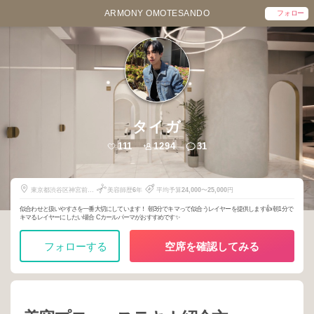
ARMONY OMOTESANDO
フォロー
タイガ
111
1294
31
東京都渋谷区神宮前5-
美容師歴
6
年
平均予算
24,000
〜
25,000
円
52-2
似合わせと扱いやすさを一番大切にしています！ 朝3分でキマって似合うレイヤーを提供します👍 朝1分で
キマるレイヤーにしたい場合 Cカールパーマがおすすめです✨
フォローする
空席を確認してみる