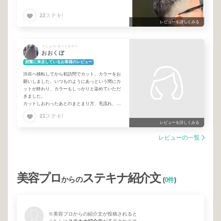
またお願いします。
22
ステキ!
レビューを詳しくみる
メニュー/ カットカラー
おおくぼ
頻繁に来店しているお客様のレビュー
渋谷へ移転してから初訪問でカット、カラーをお
願いしました。いつものようにあっという間にカ
ットが終わり、カラーもしっかりと染めていただ
きました。
カットしおわったあとのまとまり方、毛流れ、さ
すがです。いつもかっこよくしていただいてま
21
ステキ!
す！またよろしくお願いします！！
レビューを詳しくみる
レビューの一覧
美容プロ
ステキナ紹介文
からの
(
0件
)
※美容プロからの紹介文が投稿されると