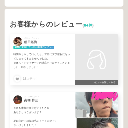
お客様からのレビュー
(
84件
)
メニュー/ カット
稲田拓海
頻繁に来店しているお客様のレビュー
時間ギリギリで行ったせいで雨にズブ濡れになっ
てしまってすみませんでした。
タオル・ドライヤーでの対応ありがとうございま
した。助かりました！
18
ステキ!
レビューを詳しくみる
メニュー/ カット
高橋 昇三
今回も素敵に仕上げてくださり
ありがとうございます！
夏に向けて超髪の毛ショートになって
さっぱりしました！