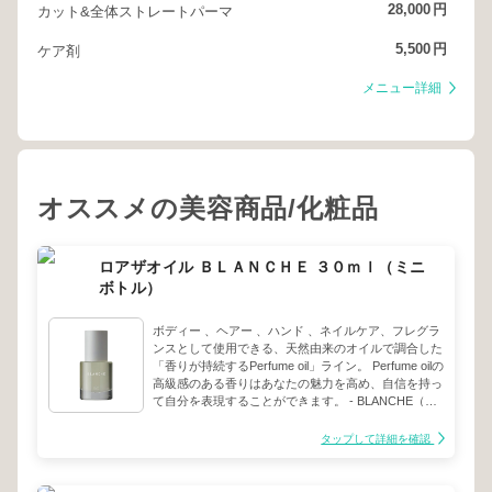
28,000
円
カット&全体ストレートパーマ
5,500
円
ケア剤
メニュー詳細
オススメの美容商品/化粧品
ロアザオイル ＢＬＡＮＣＨＥ ３０ｍｌ（ミニ
ボトル）
ボディー 、ヘアー 、ハンド 、ネイルケア、フレグラ
ンスとして使用できる、天然由来のオイルで調合した
「香りが持続するPerfume oil」ライン。 Perfume oilの
高級感のある香りはあなたの魅力を高め、自信を持っ
て自分を表現することができます。 - BLANCHE（ブ
ランシュ） ブランシュは、自然の純粋さとエレガン
スが融合した洗練された香りのオイルです。 どんな
タップして詳細を確認
場面でも自然な存在感を放ち、まるで春の陽光がそっ
と包み込むような、心地よい香りが一日中楽しめるこ
とでしょう。