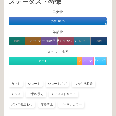
ステータス・特徴
男女比
女
男性 100%
性
0%
年齢比
データが不足しています
10代
20代
30代
40代
50代
60代
メニュー比率
トリートメン
カット
カラ
パーマ
ー
ト
カット
ショート
ショートボブ
しっかり相談
メンズ
ご予約優先
メンズストリート
メンズ似合わせ
骨格矯正
パーマ、カラー