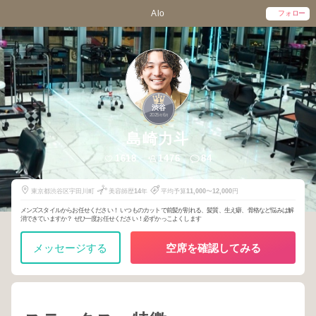
Alo
フォロー
1
渋谷
2025
6
年
月
島崎力斗
1618
1476
84
東京都渋谷区宇田川町
美容師歴
14
年
平均予算
11,000
〜
12,000
円
メンズスタイルからお任せください！ いつものカットで前髪が割れる、髪質、生え癖、骨格など悩みは解
消できていますか？ ぜひ一度お任せください！必ずかっこよくします
メッセージする
空席を確認してみる