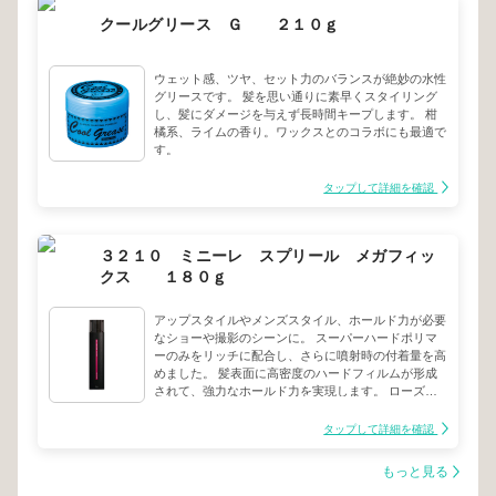
クールグリース Ｇ ２１０ｇ
ウェット感、ツヤ、セット力のバランスが絶妙の水性
グリースです。 髪を思い通りに素早くスタイリング
し、髪にダメージを与えず長時間キープします。 柑
橘系、ライムの香り。ワックスとのコラボにも最適で
す。
タップして詳細を確認
３２１０ ミニーレ スプリール メガフィッ
クス １８０ｇ
アップスタイルやメンズスタイル、ホールド力が必要
なショーや撮影のシーンに。 スーパーハードポリマ
ーのみをリッチに配合し、さらに噴射時の付着量を高
めました。 髪表面に高密度のハードフィルムが形成
されて、強力なホールド力を実現します。 ローズの
可愛らしいフルーツを基調として、ウォーターリリー
でみずみずしさを表現した優しく透明感のある香りで
タップして詳細を確認
す。
もっと見る