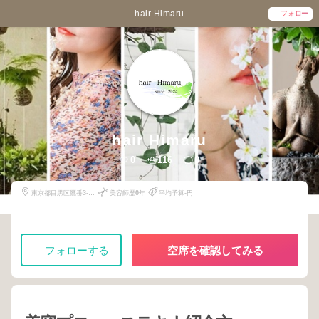
hair Himaru
フォロー
hair Himaru
0
116
0
東京都目黒区鷹番3-6-
美容師歴
0
年
平均予算-円
9
フォローする
空席を確認してみる