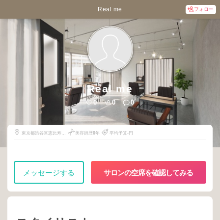
Real me
フォロー
Real me
0
0
0
東京都渋谷区恵比寿西
美容師歴
0
年
平均予算-円
2-2-5
メッセージする
サロンの空席を確認してみる