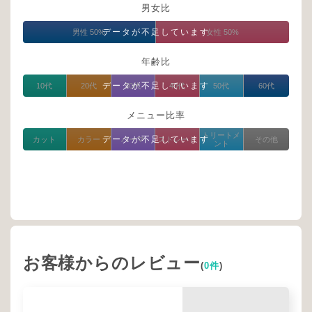
男女比
データが不足しています
男性 50%
女性 50%
年齢比
データが不足しています
10代
20代
30代
40代
50代
60代
メニュー比率
トリートメ
データが不足しています
カット
カラー
パーマ
ストレート
その他
ント
お客様からのレビュー
(
0件
)