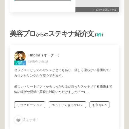
レビューを詳しくみる
美容プロ
ステキナ紹介文
からの
(
1件
)
Hitomi（オーナー）
瑠璃色の地球
セラピストとしてのセンスがとてもあり、優しく柔らかい雰囲気で、
カウンセリングから安心できます。
優しいトリートメントからしっかり圧が乗ったスッキリする施術まで
体の場所や要望に柔軟に対応いただけました(*^^*)
サロンの雰囲気も良く、終わったあとは心身共に解されて、もう言う
リラクゼーション
ゆっくりできるサロン
お任せOK
ことなし、幸せな時間を過ごすことができ大満足です╰(*´︶`*)╯♡
しっかり相談
子連れOK
駐車場あり
ウェルカムドリンクや、施術後のお茶が美味しく、低糖質チョコレー
2
ステキ!
話しやすい
完全予約制プライベートサロン
トは身体に良いのに絶品です♡♡