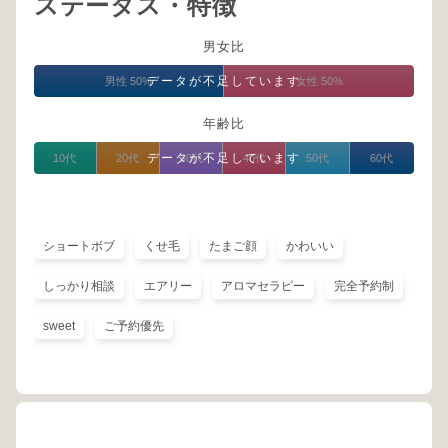
ステータス・特徴
男女比
データが不足しています
男性 50%
女性 50%
年齢比
データが不足しています
10代
20代
30代
40代
50代
60代
ショートボブ
くせ毛
たまご顔
かわいい
しっかり相談
エアリー
アロマセラピー
完全予約制
sweet
ご予約優先