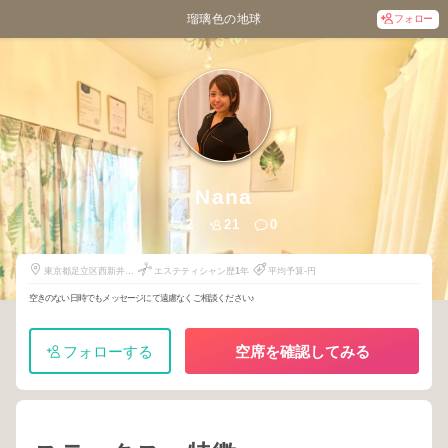
瑠璃色の地球
フォロー
Nana
2
21
0
東京都足立区西新井栄
エステティシャン歴
1
年
平均予算-円
町1-12-5
空きのない日時でもメッセージにて遠慮なくご相談ください♪
フォローする
空席を確認してみる