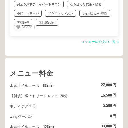
りもほぐれました。
完全予約制プライベートサロン
心を込めた技術・接客
小顔マッサージ
ドライヘッドスパ
居心地のいい空間
サロンの雰囲気も良く、波音とともに個室でリラックスできてとても
幸せな時間を過ごせます╰(*´︶`*)╯♡
姿勢改善
隠れ家salon
2
ステキ!
ステキナ紹介文の一覧
メニュー料金
27,000
円
水素オイルコース 90min
16,500
円
【新規】極上トリートメント120分
5,500
円
ボディケア30分
0
円
annyクーポン
33,000
円
水素オイルコース 120min