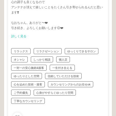
心の調子も良くなるので
アンテナが冴えて嬉しいことをたくさん引き寄せられるんだと思い
ます❣️
なおちゃん、ありがと〜❤️
引き続き、よろしくお願いします😊❤️
詳しく見る
リラックス
リラクゼーション
ゆっくりできるサロン
オシャレ
しっかり相談
個人店
一対一の安心施術&接客
一生付き合える
ゆったりとした空間
信頼していただける技術
心を込めた技術・接客
カウンセリングからのお任せok
ご予約優先
心身がやすらぐゆったり空間
丁寧なカウンセリング