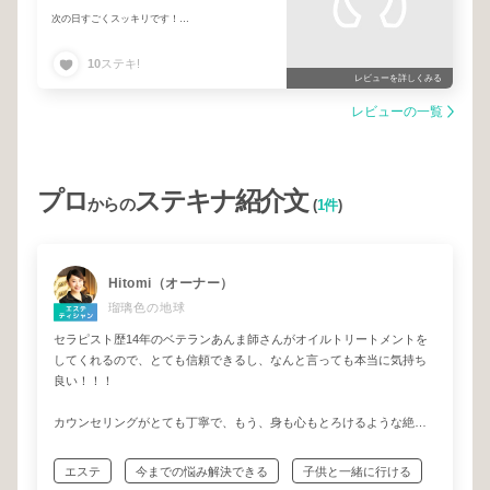
次の日すごくスッキリです！
ありがとうございました(^^)
10
ステキ!
レビューを詳しくみる
レビューの一覧
プロ
ステキナ紹介文
からの
(
1件
)
Hitomi（オーナー）
瑠璃色の地球
セラピスト歴14年のベテランあんま師さんがオイルトリートメントを
してくれるので、とても信頼できるし、なんと言っても本当に気持ち
良い！！！
カウンセリングがとても丁寧で、もう、身も心もとろけるような絶妙
な力加減でやってくれます。
エステ
今までの悩み解決できる
子供と一緒に行ける
施術後の、羽が生えたように軽い体に驚き！！！ずっと辛かった肩こ