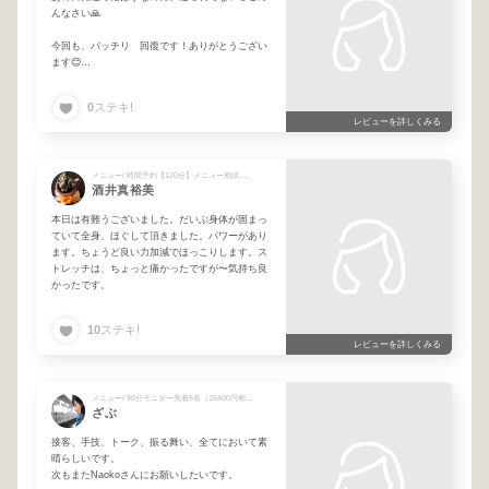
んなさい🙏
今回も、バッチリ 回復です！ありがとうござい
ます😊
元気になって 結局 真っ直ぐ帰らず
0
ステキ!
ランチして、おい買い物して帰宅しました。
レビューを詳しくみる
ランチのお店では、ひょんなことから
ドリンクをサービスしてもらい
ショッピングでは、桃花の成人式の着物のイメー
メニュー/ 時間予約【120分】メニュー相談,回数券の方
酒井真裕美
ジにぴったりのブーツに出逢い
大好きなカラーコンビネーションの
本日は有難うございました。だいぶ身体が固まっ
スニーカー👟にも出逢い
ていて全身、ほぐして頂きました。パワーがあり
夕飯も食べたかった 麦とろ飯を食べることにな
ます。ちょうど良い力加減でほっこりします。ス
り、溜めていた願いことたくさん叶う日でした！
トレッチは、ちょっと痛かったですが〜気持ち良
かったです。
カラダの調子も良くなるし
心の調子も良くなるので
アンテナが冴えて嬉しいことをたくさん引き寄せ
10
ステキ!
られるんだと思います❣️
レビューを詳しくみる
なおちゃん、ありがと〜❤️
引き続き、よろしくお願いします😊❤️
メニュー/ 90分モニター先着5名（15400円相当）
ざぶ
接客、手技、トーク、振る舞い、全てにおいて素
晴らしいです。
次もまたNaokoさんにお願いしたいです。