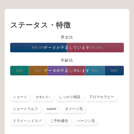
ステータス・特徴
男女比
データが不足しています
男性 50%
女性 50%
年齢比
データが不足しています
10代
20代
30代
40代
50代
60代
ショート
かわいい
しっかり相談
アロマセラピー
ショートウルフ
sweet
ダメージ毛
ドライヘッドスパ
ご予約優先
バージン毛