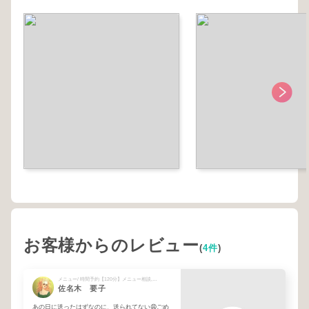
お客様からのレビュー
(
4件
)
メニュー/ 時間予約【120分】メニュー相談,回数券の方
佐名木 要子
あの日に送ったはずなのに、送られてない😩ごめ