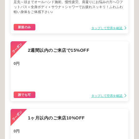
足先～頭までオールハンド施術。慢性疲労、肩凝りにお悩みの方へ◎フ
ットバス＋全身ボディ＋サウナ＋シャワーでお疲れスッキリ！ふわふわ
軽い身体をご体感下さい♪
新規のみ
タップして空席を確認
2週間以内のご来店で15%OFF
0円
誰でも可
タップして空席を確認
1ヶ月以内のご来店10%OFF
0円