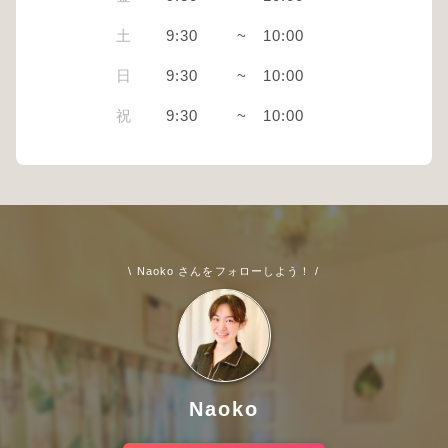
土
9:30
~
10:00
日
9:30
~
10:00
祝
9:30
~
10:00
\ Naoko さんをフォローしよう！ /
Naoko