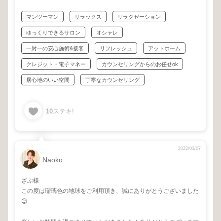
マンツーマン
リラックス
リラクゼーション
ゆっくりできるサロン
オシャレ
一対一の安心施術&接客
リフレッシュ
アットホーム
クレジット・電子マネー
カウンセリングからのお任せok
居心地のいい空間
丁寧なカウンセリング
10
ステキ!
2022/03/07
Naoko
ざぶ様
この度は瑠璃色の地球をご利用頂き、誠にありがとうございました
😊