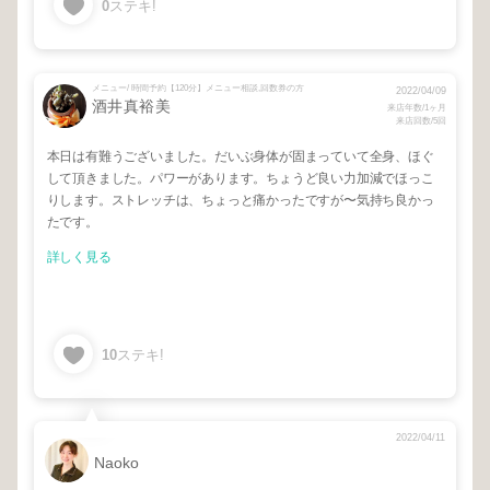
0
ステキ!
メニュー/ 時間予約【120分】メニュー相談,回数券の方
2022/04/09
酒井真裕美
来店年数/1ヶ月
来店回数/5回
本日は有難うございました。だいぶ身体が固まっていて全身、ほぐ
して頂きました。パワーがあります。ちょうど良い力加減でほっこ
りします。ストレッチは、ちょっと痛かったですが〜気持ち良かっ
たです。
詳しく見る
10
ステキ!
2022/04/11
Naoko