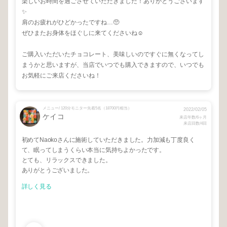
楽しいお時間を過ごさせていただきました！ありがとうございます
✨
肩のお疲れがひどかったですね…🥺
ぜひまたお身体をほぐしに来てくださいね☺️
ご購入いただいたチョコレート、美味しいのですぐに無くなってし
まうかと思いますが、当店でいつでも購入できますので、いつでも
お気軽にご来店くださいね！
メニュー/ 120分モニター先着5名（18700円相当）
2022/02/05
ケイコ
来店年数/6ヶ月
来店回数/4回
初めてNaokoさんに施術していただきました。力加減も丁度良く
て、眠ってしまうくらい本当に気持ちよかったです。
とても、リラックスできました。
ありがとうございました。
詳しく見る