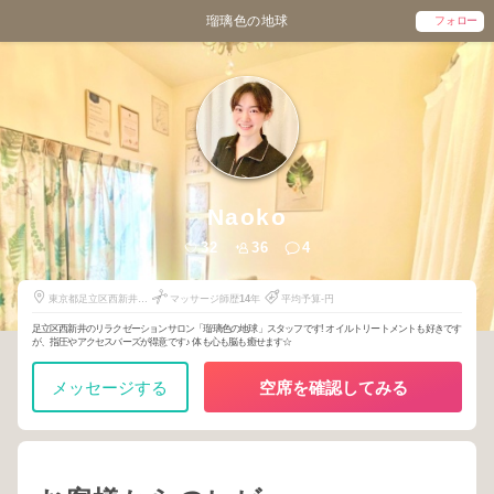
瑠璃色の地球
フォロー
Naoko
32
36
4
東京都足立区西新井栄
マッサージ師歴
14
年
平均予算-円
町1-12-5
足立区西新井のリラクゼーションサロン「瑠璃色の地球」スタッフです! オイルトリートメントも好きです
が、指圧やアクセスバーズが得意です♪ 体も心も脳も癒せます☆
メッセージする
空席を確認してみる