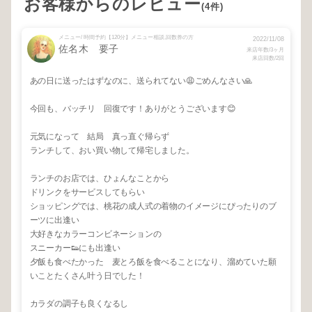
お客様からのレビュー
(4件)
メニュー/ 時間予約【120分】メニュー相談,回数券の方
2022/11/08
佐名木 要子
来店年数/3ヶ月
来店回数/2回
あの日に送ったはずなのに、送られてない😩ごめんなさい🙏
今回も、バッチリ 回復です！ありがとうございます😊
元気になって 結局 真っ直ぐ帰らず
ランチして、おい買い物して帰宅しました。
ランチのお店では、ひょんなことから
ドリンクをサービスしてもらい
ショッピングでは、桃花の成人式の着物のイメージにぴったりのブ
ーツに出逢い
大好きなカラーコンビネーションの
スニーカー👟にも出逢い
夕飯も食べたかった 麦とろ飯を食べることになり、溜めていた願
いことたくさん叶う日でした！
カラダの調子も良くなるし