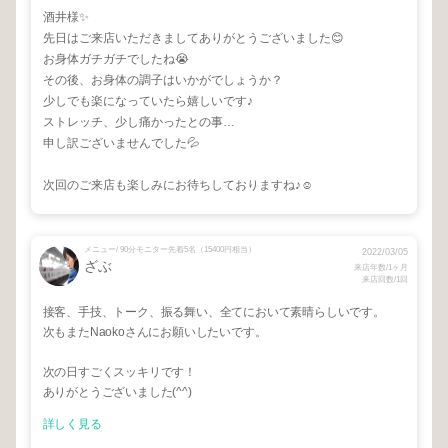
酒井様✨
先日はご来店いただきましてありがとうございました😊
お身体ガチガチでしたね😭
その後、お身体の調子はいかがでしょうか？
少しでも楽になっていたら嬉しいです♪
ストレッチ、少し痛かったとの事…
申し訳ございませんでした💦
次回のご来店も楽しみにお待ちしておりますね♪☺️
メニュー/ 90分モニター先着5名（15400円相当）
2022/03/05
ざぶ
来店年数/1ヶ月
来店回数/1回
接客、手技、トーク、振る舞い、全てにおいて素晴らしいです。
次もまたNaokoさんにお願いしたいです。
次の日すごくスッキリです！
ありがとうございました(^^)
詳しく見る