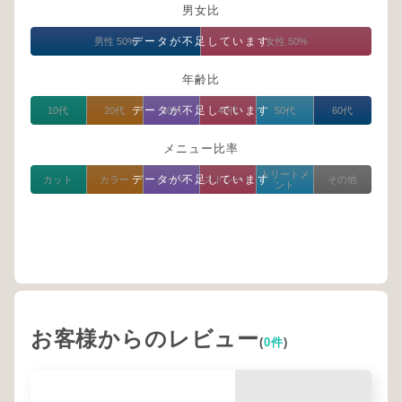
男女比
データが不足しています
男性 50%
女性 50%
年齢比
データが不足しています
10代
20代
30代
40代
50代
60代
メニュー比率
トリートメ
データが不足しています
カット
カラー
パーマ
ストレート
その他
ント
お客様からのレビュー
(
0件
)