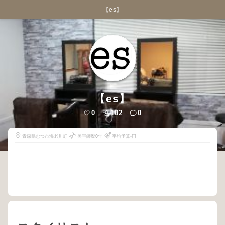
【es】
【es】
0
102
0
青森県むつ市海老川町
美容師歴
0
年
平均予算-円