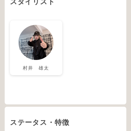
スタイリスト
村井 雄太
ステータス・特徴