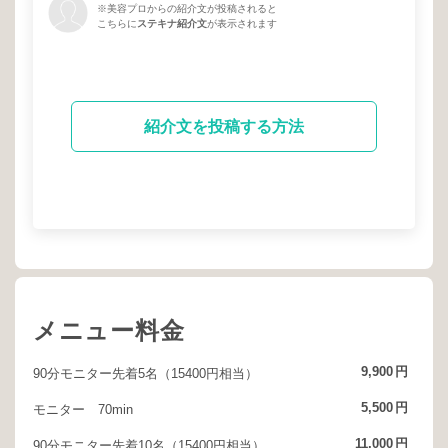
※美容プロからの紹介文が投稿されると
こちらに
ステキナ紹介文
が表示されます
紹介文を投稿する方法
メニュー料金
9,900
円
90分モニター先着5名（15400円相当）
5,500
円
モニター 70min
11,000
円
90分モニター先着10名（15400円相当）