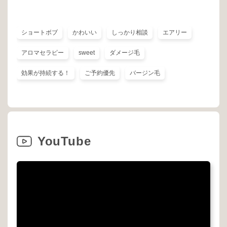
ショートボブ
かわいい
しっかり相談
エアリー
アロマセラピー
sweet
ダメージ毛
効果が持続する！
ご予約優先
バージン毛
YouTube