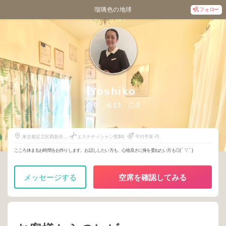
瑠璃色の地球
フォロー
Yoshiko
0
13
0
東京都足立区西新井栄
エステティシャン歴
3
年
平均予算-円
町1-12-5
こころ休まるお時間をお作りします。お話ししたい方も、心地良さに身を委ねたい方も◎( ´ ▽ ` )
メッセージする
空席を確認してみる