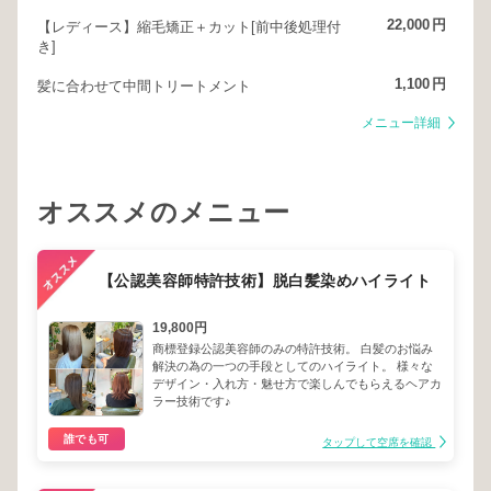
22,000
円
【レディース】縮毛矯正＋カット[前中後処理付
き]
1,100
円
髪に合わせて中間トリートメント
メニュー詳細
オススメのメニュー
【公認美容師特許技術】脱白髪染めハイライト
19,800円
商標登録公認美容師のみの特許技術。 白髪のお悩み
解決の為の一つの手段としてのハイライト。 様々な
デザイン・入れ方・魅せ方で楽しんでもらえるヘアカ
ラー技術です♪
誰でも可
タップして空席を確認