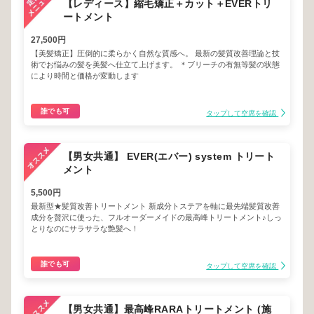
【レディース】縮毛矯正＋カット＋EVERトリ
ートメント
27,500円
【美髪矯正】圧倒的に柔らかく自然な質感へ。 最新の髪質改善理論と技
術でお悩みの髪を美髪へ仕立て上げます。 ＊ブリーチの有無等髪の状態
により時間と価格が変動します
誰でも可
タップして空席を確認
【男女共通】 EVER(エバー) system トリート
メント
5,500円
最新型★髪質改善トリートメント 新成分トステアを軸に最先端髪質改善
成分を贅沢に使った、フルオーダーメイドの最高峰トリートメント♪しっ
とりなのにサラサラな艶髪へ！
誰でも可
タップして空席を確認
【男女共通】最高峰RARAトリートメント (施