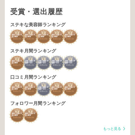
受賞・選出履歴
ステキな美容師ランキング
3
3
3
3
3
箱田～六供～文
箱田～六供～文
箱田～六供～文
箱田～六供～文
箱田～六供～文
京～駒形
京～駒形
京～駒形
京～駒形
京～駒形
2025
7
2026
4
2025
5
2026
1
2026
2
年
月
年
月
年
月
年
月
年
月
ステキ月間ランキング
3
2
1
1
1
箱田～六供～文
前橋・高崎・伊
前橋・高崎・伊
前橋・高崎・伊
前橋・高崎・伊
京～駒形
勢崎・太田・群
勢崎・太田・群
勢崎・太田・群
勢崎・太田・群
2025
7
2026
4
2025
5
2026
1
2026
2
馬
馬
馬
馬
年
月
年
月
年
月
年
月
年
月
口コミ月間ランキング
3
2
3
3
3
箱田～六供～文
箱田～六供～文
前橋・高崎・伊
箱田～六供～文
箱田～六供～文
京～駒形
京～駒形
勢崎・太田・群
京～駒形
京～駒形
2025
7
2026
4
2026
1
2026
2
2026
3
馬
年
月
年
月
年
月
年
月
年
月
フォロワー月間ランキング
3
3
箱田～六供～文
箱田～六供～文
京～駒形
京～駒形
2026
6
2026
4
年
月
年
月
もっと見る