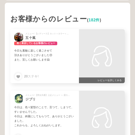
お客様からのレビュー
(
182件
)
メニュー/ 【レディース】カット＋カラー＋《ライト》TOKIOトリートメント
五十嵐
長く来店しているお客様のレビュー
今日も素敵に楽しく過ごさせて
頂きありがとうございました😊
また、宜しくお願いします🤗
20
ステキ!
レビューを詳しくみる
メニュー/ 【男女共通】上記メニュー ＋ 眉カット + 【一般】レディースカット (シャンプー込み)
ジブリ
今日は、色々髪型のことで、言つて、しまつて、
すいませんでした。
今日は、綺麗にしてもらつて、ありがとうござい
ました。
これからも、よろしくおねがいします。