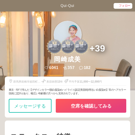
Qui-Qui
フォロー
1
1
1
+39
前橋・高崎・伊
前橋・高崎・伊
前橋・高崎・伊
勢崎・太田・群
勢崎・太田・群
勢崎・太田・群
2026
7
2026
2
2026
1
馬
馬
馬
年
月
年
月
年
月
岡崎成美
6041
357
182
群馬県前橋市箱田町
美容師歴
13
年
平均予算
11,000
〜
12,000
円
1654
東京・NYで学んだ【デザインカラー/脱白髪染めハイライト(認定美容師)/明るい白髪染め】等のヘアカラー
技術に定評があり、幅広い年齢層の方々から支持されています。
メッセージする
空席を確認してみる