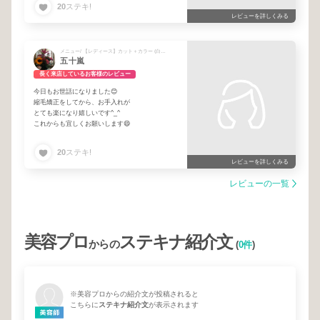
20
ステキ!
レビューを詳しくみる
メニュー/ 【レディース】カット＋カラー (白髪染め可/フルカラー別途) + 【男女共通】《ライト》 TOKIOリミテッドトリートメント
五十嵐
長く来店しているお客様のレビュー
今日もお世話になりました😊
縮毛矯正をしてから、お手入れが
とても楽になり嬉しいです^_^
これからも宜しくお願いします😄
20
ステキ!
レビューを詳しくみる
レビューの一覧
美容プロ
ステキナ紹介文
からの
(
0件
)
※美容プロからの紹介文が投稿されると
こちらに
ステキナ紹介文
が表示されます