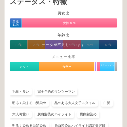
ステータス・特徴
男女比
男性
女性 89%
11%
年齢比
データが不足しています
10代
20代
30代
40代
50代
60代
メニュー比率
トリートメン
カット
カラー
ト
毛量・多い
完全予約のマンツーマン
明るく染まる白髪染め
品のある大人女子スタイル
白髪
大人可愛い
脱白髪染めハイライト
脱白髪染め
明るく染める白髪染め
脱白髪染めハイライト認定美容師