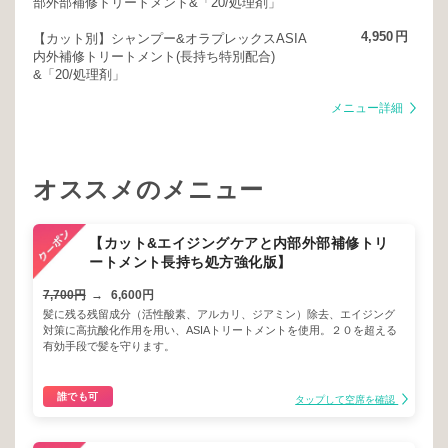
部外部補修トリートメント&「20/処理剤」
4,950
円
【カット別】シャンプー&オラプレックスASIA
内外補修トリートメント(長持ち特別配合)
&「20/処理剤」
メニュー詳細
オススメのメニュー
【カット&エイジングケアと内部外部補修トリ
ートメント長持ち処方強化版】
7,700円
→
6,600円
髪に残る残留成分（活性酸素、アルカリ、ジアミン）除去、エイジング
対策に高抗酸化作用を用い、ASIAトリートメントを使用。２０を超える
有効手段で髪を守ります。
誰でも可
タップして空席を確認