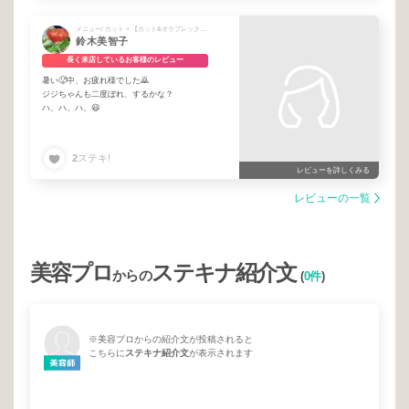
メニュー/ カット + 【カット&オラプレックスイルミナカラー&ASIAトリートメント】
鈴木美智子
長く来店しているお客様のレビュー
暑い🥵中、お疲れ様でした🙇
ジジちゃんも二度ぼれ、するかな？
ハ、ハ、ハ、😃
2
ステキ!
レビューを詳しくみる
レビューの一覧
美容プロ
ステキナ紹介文
からの
(
0件
)
※美容プロからの紹介文が投稿されると
こちらに
ステキナ紹介文
が表示されます