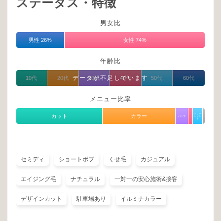
ステータス・特徴
男女比
男性 26%
女性 74%
年齢比
データが不足しています
10代
20代
30代
40代
50代
60代
メニュー比率
トリー
カット
カラー
パーマ
トメン
ト
セミディ
ショートボブ
くせ毛
カジュアル
エイジング毛
ナチュラル
一対一の安心施術&接客
デザインカット
駐車場あり
イルミナカラー