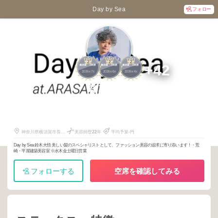
Day by Sea
フォロー
2
2
2
+42
横須賀・小田原
横須賀・小田原
横須賀・小田原
2026
7
2026
6
2026
4
年
月
年
月
年
月
鈴木大悟
1099
451
199
神奈川県横須賀市長井
美容師歴
22
年
平均予算-円
６丁目３０−７
Day by Sea 鈴木大悟 美しい髪のスペシャリストとして、ファッション美容の追求に寄り添います！・荒
崎・平屋建築美容室 ※水木金土曜日営業
フォローする
空席を確認してみる