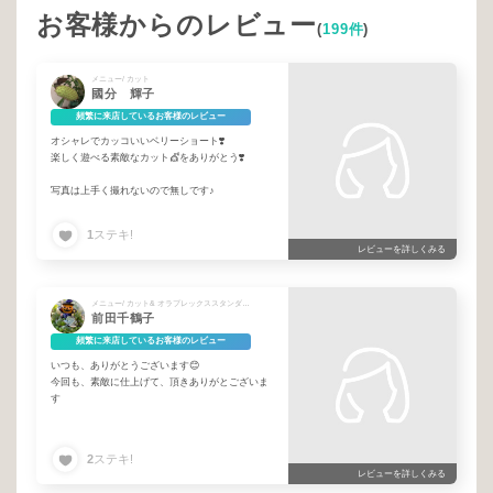
お客様からのレビュー
(
199件
)
メニュー/ カット
國分 輝子
頻繁に来店しているお客様のレビュー
オシャレでカッコいいベリーショート❣️
楽しく遊べる素敵なカット💇をありがとう❣️
写真は上手く撮れないので無しです♪
1
ステキ!
レビューを詳しくみる
メニュー/ カット& オラプレックススタンダードパーマ& 内部外部補修トリートメント&「20/処理剤」
前田千鶴子
頻繁に来店しているお客様のレビュー
いつも、ありがとうございます😊
今回も、素敵に仕上げて、頂きありがとございま
す
2
ステキ!
レビューを詳しくみる