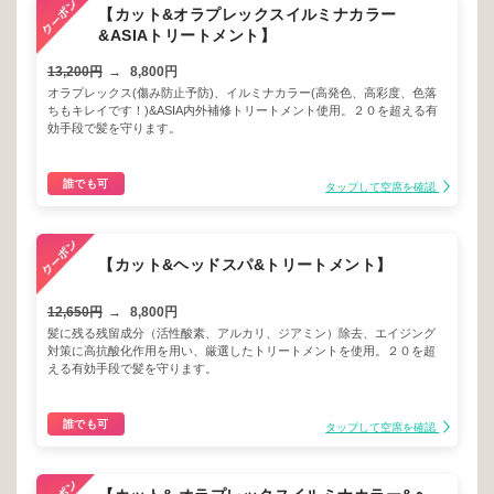
【カット&オラプレックスイルミナカラー
&ASIAトリートメント】
13,200円
→
8,800円
オラプレックス(傷み防止予防)、イルミナカラー(高発色、高彩度、色落
ちもキレイです！)&ASIA内外補修トリートメント使用。２０を超える有
効手段で髪を守ります。
誰でも可
タップして空席を確認
【カット&ヘッドスパ&トリートメント】
12,650円
→
8,800円
髪に残る残留成分（活性酸素、アルカリ、ジアミン）除去、エイジング
対策に高抗酸化作用を用い、厳選したトリートメントを使用。２０を超
える有効手段で髪を守ります。
誰でも可
タップして空席を確認