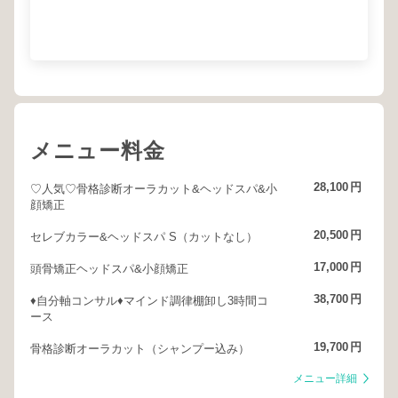
メニュー料金
28,100
円
♡人気♡骨格診断オーラカット&ヘッドスパ&小
顔矯正
20,500
円
セレブカラー&ヘッドスパ S（カットなし）
17,000
円
頭骨矯正ヘッドスパ&小顔矯正
38,700
円
♦︎自分軸コンサル♦︎マインド調律棚卸し3時間コ
ース
19,700
円
骨格診断オーラカット（シャンプー込み）
メニュー詳細