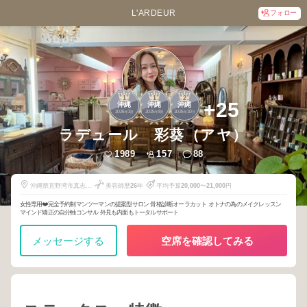
L'ARDEUR
フォロー
1
1
2
+25
沖縄
沖縄
沖縄
2026
3
2025
8
2025
10
年
月
年
月
年
月
ラデュール 彩葵（アヤ）
1989
157
88
沖縄県宜野湾市真志喜
美容師歴
26
年
平均予算
20,000
〜
21,000
円
2-8-4
女性専用❤️完全予約制マンツーマンの提案型サロン 骨格診断オーラカット オトナの為のメイクレッスン
マインド矯正の自分軸コンサル 外見も内面もトータルサポート
メッセージする
空席を確認してみる