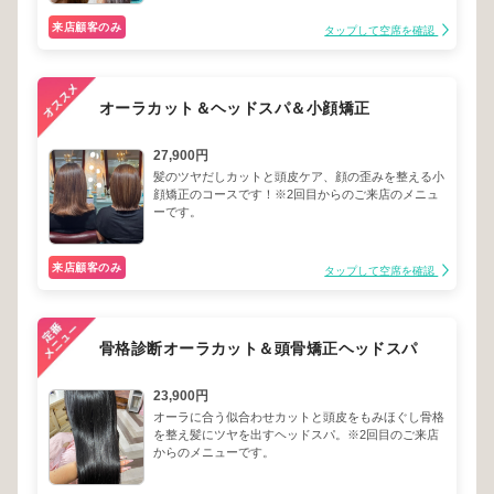
来店顧客のみ
タップして空席を確認
オーラカット＆ヘッドスパ＆小顔矯正
27,900円
髪のツヤだしカットと頭皮ケア、顔の歪みを整える小
顔矯正のコースです！※2回目からのご来店のメニュ
ーです。
来店顧客のみ
タップして空席を確認
骨格診断オーラカット＆頭骨矯正ヘッドスパ
23,900円
オーラに合う似合わせカットと頭皮をもみほぐし骨格
を整え髪にツヤを出すヘッドスパ。※2回目のご来店
からのメニューです。