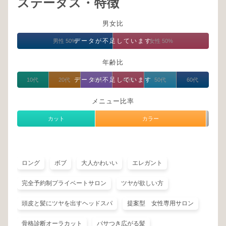
ステータス・特徴
男女比
データが不足しています
男性 50%
女性 50%
年齢比
データが不足しています
10代
20代
30代
40代
50代
60代
メニュー比率
カット
カラー
ロング
ボブ
大人かわいい
エレガント
完全予約制プライベートサロン
ツヤが欲しい方
頭皮と髪にツヤを出すヘッドスパ
提案型 女性専用サロン
骨格診断オーラカット
パサつき広がる髪