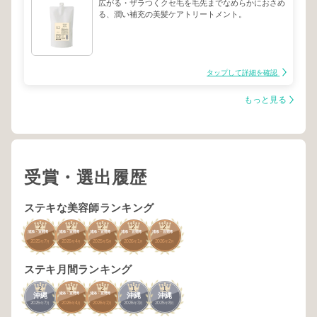
広がる・ザラつくクセ毛を毛先までなめらかにおさめ
る、潤い補充の美髪ケアトリートメント。
タップして詳細を確認
もっと見る
受賞・選出履歴
ステキな美容師ランキング
2
2
2
2
2
浦添・宜野湾
浦添・宜野湾
浦添・宜野湾
浦添・宜野湾
浦添・宜野湾
2025
7
2026
4
2025
5
2026
1
2026
2
年
月
年
月
年
月
年
月
年
月
ステキ月間ランキング
2
1
2
1
1
浦添・宜野湾
浦添・宜野湾
沖縄
沖縄
沖縄
2025
7
2026
4
2026
2
2026
3
2025
8
年
月
年
月
年
月
年
月
年
月