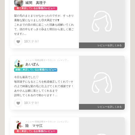
城間 真理子
長く来店しているお客様のレビュー
髪の毛のまとまりがなかったのですが、すっきり
素敵な髪になりました😊大満足です❣️
これまでの目の前に起こった現象も紐解いてくれ
て、頭の中もすっきり👍また明日から楽しく過ご
せます♪
ありがとうございました💕
10
ステキ!
レビューを詳しくみる
メニュー/ 骨格診断オーラカット（シャンプーなし）
あいぼん
頻繁に来店しているお客様のレビュー
今日も最高でした♡
毎回迷子になるところを軌道修正してくれて✨そ
の上で綺麗な髪の毛に仕上げてくれて感謝です！
あやさんは腑に落としてくれるまで
説明してくれるので助かります！
本日もありがとうございましたー！
10
ステキ!
レビューを詳しくみる
メニュー/ 骨格診断オーラカット（シャンプーなし）
陸 マサ江
長く来店しているお客様のレビュー