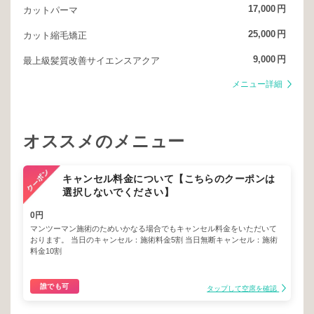
17,000
円
カットパーマ
25,000
円
カット縮毛矯正
9,000
円
最上級髪質改善サイエンスアクア
メニュー詳細
オススメのメニュー
キャンセル料金について【こちらのクーポンは
選択しないでください】
0円
マンツーマン施術のためいかなる場合でもキャンセル料金をいただいて
おります。 当日のキャンセル：施術料金5割 当日無断キャンセル：施術
料金10割
誰でも可
タップして空席を確認