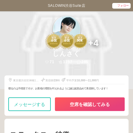
SALOWIN渋谷Suite店
フォロー
1
2
3
+4
全国
全国
関東
2025
5
2025
7
2025
6
年
月
年
月
年
月
しんさく
71
1757
286
東京都渋谷区神南1丁
美容師歴
8
年
平均予算
10,000
〜
11,000
円
目20-17
喋るのは不得意ですが、お客様の理想を叶えれるように誠心誠意込めて美容師しています！
メッセージする
空席を確認してみる