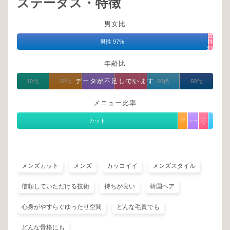
ステータス・特徴
男女比
女
男性 97%
性
3%
年齢比
データが不足しています
10代
20代
30代
40代
50代
60代
メニュー比率
スト
カット
カラ
パーマ
レー
ー
ト
メンズカット
メンズ
カッコイイ
メンズスタイル
信頼していただける技術
持ちが良い
韓国ヘア
心身がやすらぐゆったり空間
どんな毛質でも
どんな骨格にも