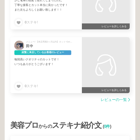
少し電車の遅延で遅れてしまったのに
丁寧な接客とカット本当に良かったです！
また次もよろしくお願い致します！！
0
ステキ!
レビューを詳しくみる
メニュー/ 【来店周期2ヶ月以内】カット+2stepトリートメント
田中
頻繁に来店しているお客様のレビュー
毎回高いクオリティのカットです！
いつもありがとうございます！
0
ステキ!
レビューを詳しくみる
レビューの一覧
美容プロ
ステキナ紹介文
からの
(
0件
)