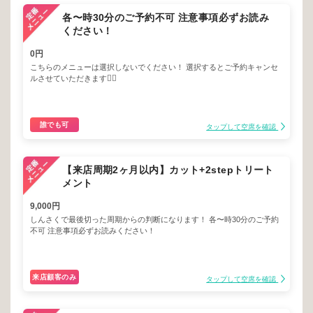
各〜時30分のご予約不可 注意事項必ずお読み
ください！
0円
こちらのメニューは選択しないでください！ 選択するとご予約キャンセ
ルさせていただきます🙇‍♂️
誰でも可
タップして空席を確認
【来店周期2ヶ月以内】カット+2stepトリート
メント
9,000円
しんさくで最後切った周期からの判断になります！ 各〜時30分のご予約
不可 注意事項必ずお読みください！
来店顧客のみ
タップして空席を確認