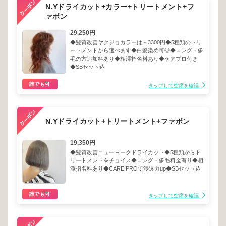
N.Yドライカット+カラー+トリートメント+フ
ァボン
29,250円
◆髪質改善ヤクジョカラーは＋3300円◆5種類のトリ
ートメントから選べます◆白髪染め可◎◆ロング・多
毛の方追加料あり◆相澤指名料あり◆ケアプロ付き
◆SBセット込
誰でも可
タップして空席を確認
N.Yドライカット+トリートメント+ファボン
19,350円
◆髪質改善ニューヨークドライカット◆5種類からト
リートメントをチョイス◆ロング・多毛料金有り◆相
澤指名料あり◆CARE PROで浸透力up◆SBセット込
誰でも可
タップして空席を確認