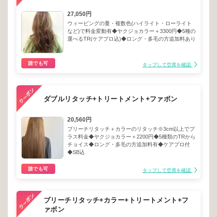
27,050円
ウィービングの量・複数色(ハイライト・ローライト
など)で料金変動有◆ヤクジョカラー＋3300円◆5種の
選べるTR(ケアプロ込)◆ロング・多毛の方追加料あり
誰でも可
タップして空席を確認
ダブルリタッチ+トリートメント+ファボン
20,560円
ブリーチリタッチ＋カラーのリタッチ※3cm以上でプ
ラス料金◆ヤクジョカラー＋2200円◆5種類のTRから
チョイス◆ロング・多毛の方追加料有◆ケアプロ付
◆SB込
誰でも可
タップして空席を確認
ブリーチリタッチ+カラー+トリートメント+フ
ァボン