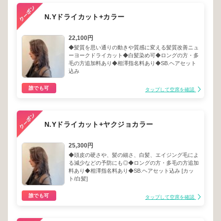
N.Yドライカット+カラー
22,100円
◆髪質を思い通りの動きや質感に変える髪質改善ニュ
ーヨークドライカット◆白髪染め可◆ロングの方・多
毛の方追加料あり◆相澤指名料あり◆SB.ヘアセット
込み
誰でも可
タップして空席を確認
N.Yドライカット+ヤクジョカラー
25,300円
◆頭皮の硬さや、髪の細さ、白髪、エイジング毛によ
る減少などの予防にも◎◆ロングの方・多毛の方追加
料あり◆相澤指名料あり◆SB.ヘアセット込み [カッ
ト/白髪]
誰でも可
タップして空席を確認