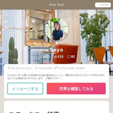
Pure Soul
フォロー
Saya
1413
416
60
東京都渋谷区道玄坂2-
美容師歴
20
年
平均予算
17,000
〜
18,000
円
23-10
どんなオーダーも形にする計算された抜け感のあるショート。理想を叶えるカウンセリングで今まで叶わ
なかったを似合わせスタイルにします。 ご相談ください！
メッセージする
空席を確認してみる