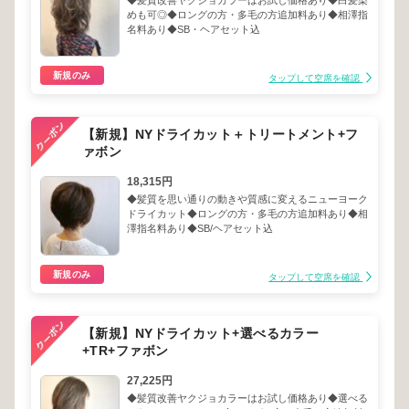
◆髪質改善ヤクジョカラーはお試し価格あり◆白髪染
めも可◎◆ロングの方・多毛の方追加料あり◆相澤指
名料あり◆SB・ヘアセット込
新規のみ
タップして空席を確認
【新規】NYドライカット＋トリートメント+フ
ァボン
18,315円
◆髪質を思い通りの動きや質感に変えるニューヨーク
ドライカット◆ロングの方・多毛の方追加料あり◆相
澤指名料あり◆SB/ヘアセット込
新規のみ
タップして空席を確認
【新規】NYドライカット+選べるカラー
+TR+ファボン
27,225円
◆髪質改善ヤクジョカラーはお試し価格あり◆選べる