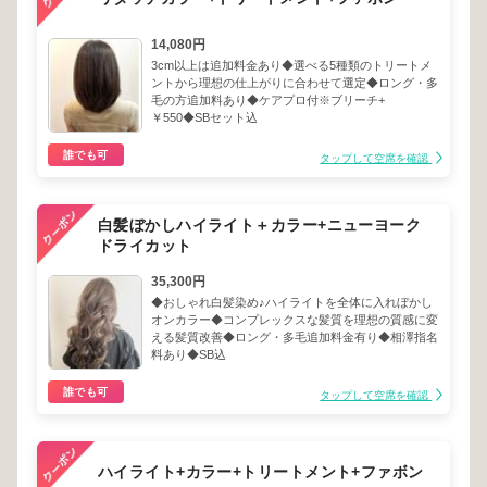
14,080円
3cm以上は追加料金あり◆選べる5種類のトリートメ
ントから理想の仕上がりに合わせて選定◆ロング・多
毛の方追加料あり◆ケアプロ付※ブリーチ+
￥550◆SBセット込
誰でも可
タップして空席を確認
白髪ぼかしハイライト＋カラー+ニューヨーク
ドライカット
35,300円
◆おしゃれ白髪染め♪ハイライトを全体に入れぼかし
オンカラー◆コンプレックスな髪質を理想の質感に変
える髪質改善◆ロング・多毛追加料金有り◆相澤指名
料あり◆SB込
誰でも可
タップして空席を確認
ハイライト+カラー+トリートメント+ファボン