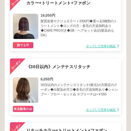
カラー+トリートメント+ファボン
16,050円
髪質改善ヤクジョカラー＋3300円◆選べる5種類のト
リートメント◆ロングの方・多毛の方追加料あり
◆CARE PRO付き◆SB・ヘアセット込(白髪染めも
OK）
誰でも可
タップして空席を確認
《30日以内》メンテナスリタッチ
6,050円
30日以内のメンテナンスリタッチ(根元)の方限定のク
ーポン◆白髪染め可◎◆多毛の方追加料あり◆シャン
プー・ブロー・セット込 ※ブリーチは+￥550
来店顧客のみ
タップして空席を確認
リタッチカラー+トリートメント+ファボン