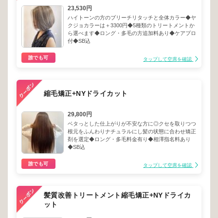
23,530円
ハイトーンの方のブリーチリタッチと全体カラー◆ヤ
クジョカラーは＋3300円◆5種類のトリートメントか
ら選べます◆ロング・多毛の方追加料あり◆ケアプロ
付◆SB込
誰でも可
タップして空席を確認
縮毛矯正+NYドライカット
29,800円
ベタっとした仕上がりが不安な方に◎クセを取りつつ
根元をふんわりナチュラルにし髪の状態に合わせ矯正
剤を選定◆ロング・多毛料金有り◆相澤指名料あり
◆SB込
誰でも可
タップして空席を確認
髪質改善トリートメント縮毛矯正+NYドライカ
ット