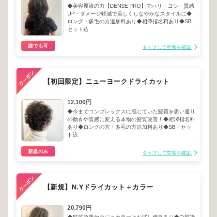
◆美容原液の力【DENSE PRO】でハリ・コシ・質感
UP・ダメージ軽減で美しくしなやかなスタイルに◆
ロング・多毛の方追加料あり◆相澤指名料あり◆SB
セット込
誰でも可
タップして空席を確認
【初回限定】ニューヨークドライカット
12,100円
◆今までコンプレックスに感じていた髪質を思い通り
の動きや質感に変える本物の髪質改善！◆相澤指名料
あり◆ロングの方・多毛の方追加料あり◆SB・セッ
ト込
新規のみ
タップして空席を確認
【新規】N.Yドライカット＋カラー
20,790円