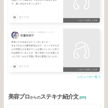
で、楽しみながらすごします！
2
ステキ!
レビューを詳しくみる
メニュー/ 多毛料金 + 【初回限定】ニューヨークドライカット
安藤加耶子
担当いただきありがとうございました！
今までかなりの癖毛多毛なので、カットモデルさ
んの写真とかを見せてこんな感じにしたいと言う
のは諦めていましたが、快く対応いただき嬉しか
ったです！かなり写真に寄せた髪型になったので
とても満足しています😊主人にもいいね！といっ
てもらえました♥
2
ステキ!
レビューを詳しくみる
レビューの一覧
美容プロ
ステキナ紹介文
からの
(
0件
)