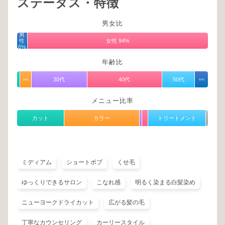
ステータス・特徴
男女比
男
性
女性 94%
6%
年齢比
30代
40代
50代
20代
60代
メニュー比率
カット
カラー
トリートメント
ミディアム
ショートボブ
くせ毛
ゆっくりできるサロン
こなれ感
明るく染まる白髪染め
ニューヨークドライカット
広がる髪の毛
丁寧なカウンセリング
カーリースタイル