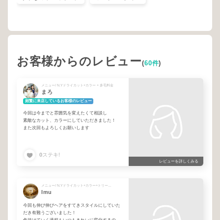
お客様からのレビュー
(
60件
)
メニュー/ N.Yドライカット+カラー + 多毛料金
まろ
頻繁に来店しているお客様のレビュー
今回は今までと雰囲気を変えたくて相談し
素敵なカット、カラーにしていただきました！
また次回もよろしくお願いします
0
ステキ!
レビューを詳しくみる
メニュー/ N.Yドライカット+カラー+トリートメント+ファボン + Plex + 多毛料金
Imu
今回も伸び伸びヘアをすてきスタイルにしていた
だき有難うございました！
色抜けていく過程もいつもきれいに変化するの