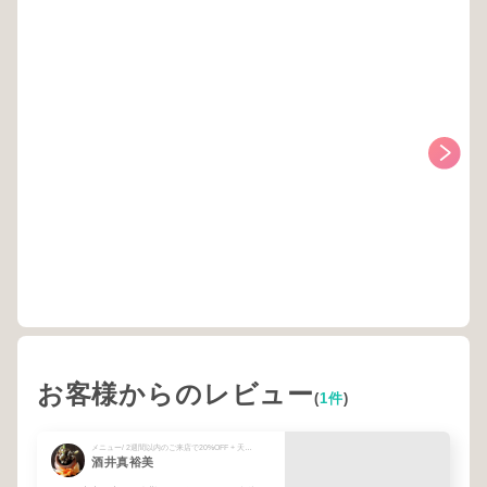
お客様からのレビュー
(
1件
)
メニュー/ 2週間以内のご来店で20%OFF + 天然オイルコース 90min + 時間予約【90分】メニュー相談,回数券の方 + 【快眠スパ】80分（全身クイック）
酒井真裕美