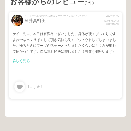
お客様からのレビュー
(1件)
メニュー/ 2週間以内のご来店で20%OFF + 天然オイルコース 90min + 時間予約【90分】メニュー相談,回数券の方 + 【快眠スパ】80分（全身クイック）
2022/01/29
酒井真裕美
来店年数/1ヶ月
来店回数/5回
ケイコ先生、本日は有難うございました。身体が硬くびっくりです
よね〜ゆっくりほぐして頂き気持ち良くてウトウトしてしまいまし
た。帰るときにブーツがスッーと入りましたくらいにむくみが取れ
て良かったです。自転車も軽快に乗れました！有難う御座います♪
詳しく見る
1
ステキ!