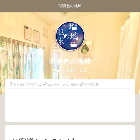
瑠璃色の地球
瑠璃色の地球
1
17
1
東京都足立区西新井栄
エステティシャン歴
0
年
平均予算-円
町1-12-5