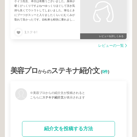
ケイコ先生、本日は有難うございました。身体が
硬くびっくりですよね〜ゆっくりほぐして頂き気
持ち良くてウトウトしてしまいました。帰るとき
にブーツがスッーと入りましたくらいにむくみが
取れて良かったです。自転車も軽快に乗れまし
た！有難う御座います♪
1
ステキ!
レビューを詳しくみる
レビューの一覧
美容プロ
ステキナ紹介文
からの
(
0件
)
※美容プロからの紹介文が投稿されると
こちらに
ステキナ紹介文
が表示されます
紹介文を投稿する方法