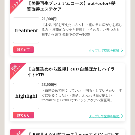
【美髪再生プレミアムコース】cut+color+髪
質改善エステケア
21,900円
【本気で髪を変えたい方へ】 ・雨の日に広がりを感じ
る方 ・圧倒的なツヤと持続力 ・うねり、パサつきを
根本から改善 鎖骨下の方+¥1000
誰でも可
タップして空席を確認
【白髪染めから脱却】cut+白髪ぼかしハイラ
イト+TR
23,900円
・白髪染めで暗くしていた ・明るくしていきたい、す
ぐに明るくしたい ・動き、ふんわり感が欲しい
treatmentは +¥2000でエイジングケアへ変更可。
誰でも可
タップして空席を確認
【-5歳見えツヤ髪コース】cut+エイジングケア