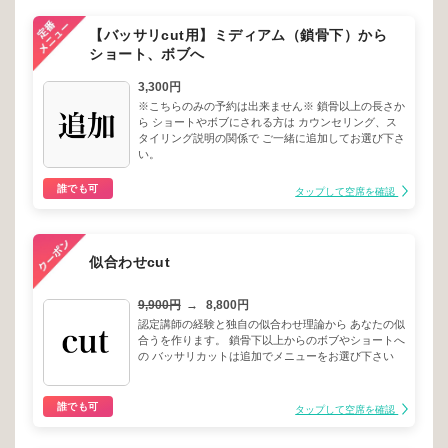
【バッサリcut用】ミディアム（鎖骨下）から
ショート、ボブへ
3,300円
※こちらのみの予約は出来ません※ 鎖骨以上の長さか
ら ショートやボブにされる方は カウンセリング、ス
タイリング説明の関係で ご一緒に追加してお選び下さ
い。
誰でも可
タップして空席を確認
似合わせcut
9,900円
→
8,800円
認定講師の経験と独自の似合わせ理論から あなたの似
合うを作ります。 鎖骨下以上からのボブやショートへ
の バッサリカットは追加でメニューをお選び下さい
誰でも可
タップして空席を確認