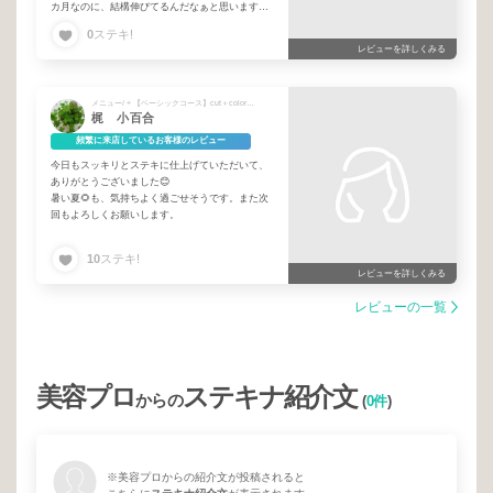
カ月なのに、結構伸びてるんだなぁと思います。
今日おっしゃってた、白髪が少し見えて来たら、
0
ステキ!
その日のうちに流せるマスカラタイプを買いまし
レビューを詳しくみる
た。いつも、教えていただいて，ありがとうござ
います。
まだまだ暑い日が続きますが、お身体大切になさ
メニュー/ + 【ベーシックコース】cut＋color+質感補修TR
って下さい。また来月もよろしくお願いいたしま
梶 小百合
す。
頻繁に来店しているお客様のレビュー
今日もスッキリとステキに仕上げていただいて、
ありがとうございました😊
暑い夏🌻も、気持ちよく過ごせそうです。また次
回もよろしくお願いします。
10
ステキ!
レビューを詳しくみる
レビューの一覧
美容プロ
ステキナ紹介文
からの
(
0件
)
※美容プロからの紹介文が投稿されると