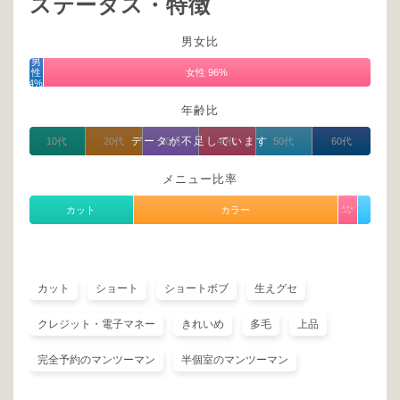
ステータス・特徴
男女比
男
性
女性 96%
4%
年齢比
データが不足しています
10代
20代
30代
40代
50代
60代
メニュー比率
カット
カラー
ストレ
ート
カット
ショート
ショートボブ
生えグセ
クレジット・電子マネー
きれいめ
多毛
上品
完全予約のマンツーマン
半個室のマンツーマン