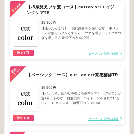
【-5歳見えツヤ髪コース】cut+color+エイジ
ングケアTR
18,900円
【迷ったらこれ】 ・髪に細さをを感じる方 ・ボリュ
ームが無くペタンとする方 ・ツヤを感じにくくパサつ
きを感じる方 鎖骨下の方+¥1000
誰でも可
タップして空席を確認
【ベーシックコース】cut＋color+質感補修TR
16,900円
【パサつき、広がりを整える基本ケア】 ・アイロンが
週1回以下の方 ・白髪染め、ハイトーンをされていな
い方 にオススメ。 鎖骨下の方+¥1000
誰でも可
タップして空席を確認