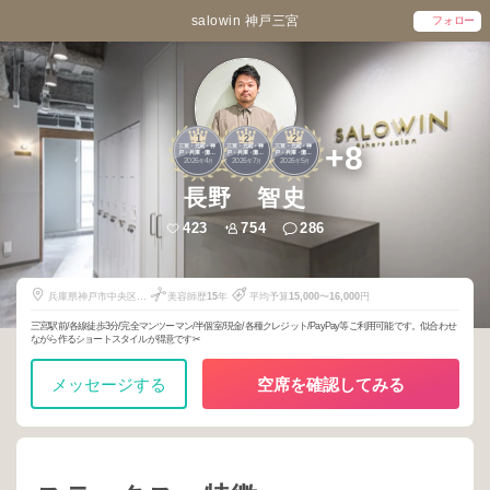
salowin 神戸三宮
フォロー
1
2
2
+8
三宮・元町・神
三宮・元町・神
三宮・元町・神
戸・兵庫・灘・
戸・兵庫・灘・
戸・兵庫・灘・
2026
4
2026
7
2026
5
東灘
東灘
東灘
年
月
年
月
年
月
長野 智史
423
754
286
兵庫県神戸市中央区三
美容師歴
15
年
平均予算
15,000
〜
16,000
円
宮町1-7-18
三宮駅前/各線徒歩3分/完全マンツーマン/半個室/現金/各種クレジット/PayPay等ご利用可能です。似合わせ
ながら作るショートスタイルが得意です✂︎
メッセージする
空席を確認してみる