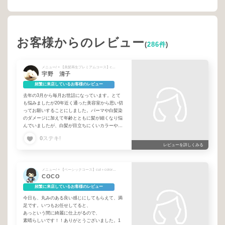
お客様からのレビュー
(
286件
)
メニュー/ + 【美髪再生プレミアムコース】cut+color+髪質改善エステケア
宇野 清子
頻繁に来店しているお客様のレビュー
去年の3月から毎月お世話になっています。とて
も悩みましたが20年近く通った美容室から思い切
ってお願いすることにしました。パーマや白髪染
のダメージに加えて年齢とともに髪が細くなり悩
んでいましたが、白髪が目立ちにくいカラーや素
敵なショートヘアを提案していただき、今では周
0
ステキ!
りから髪型をほめられるようになりました。教え
レビューを詳しくみる
ていただいたケアや乾かし方のおかげで髪にもハ
リが出て、今回の髪質改善ではツヤもアップ！い
つも丁寧に相談に乗ってくださり、安心してお任
メニュー/ + 【ベーシックコース】cut＋color+質感補修TR
せできる美容師さんです。これからもよろしくお
COCO
願いします。
頻繁に来店しているお客様のレビュー
今日も、丸みのある良い感じにしてもらえて、満
足です。いつもお任せしてると、
あっという間に綺麗に仕上がるので、
素晴らしいです！！ありがとうございました。1