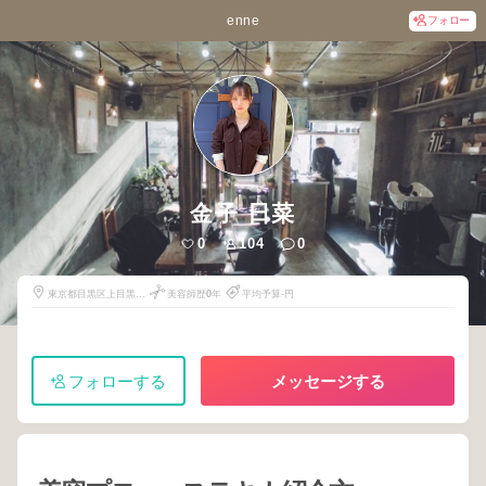
enne
フォロー
金子 日菜
0
104
0
東京都目黒区上目黒2
美容師歴
0
年
平均予算-円
丁目10番7号
フォローする
メッセージする