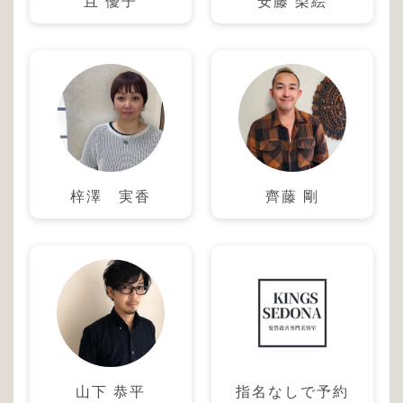
且 優子
安藤 梨絵
梓澤 実香
齊藤 剛
山下 恭平
指名なしで予約