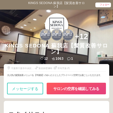
KINGS SEDONA 蘇我店【髪質改善サロ
フォロー
ン】
2
2
2
+12
千葉・稲毛・幕
千葉・稲毛・幕
千葉・稲毛・幕
張・鎌取・都賀
張・鎌取・都賀
張・鎌取・都賀
2026
7
2026
6
2026
5
年
月
年
月
年
月
KINGS SEDONA 蘇我店【髪質改善サロ
ン】
12
1063
1
千葉県千葉市中央区宮
美容師歴
18
年
平均予算-円
崎2-6-1
大人気の髪質改善メニューを【半個室】のゆったりとしたプライベート空間でお過ごしいただけます。
メッセージする
サロンの空席を確認してみる