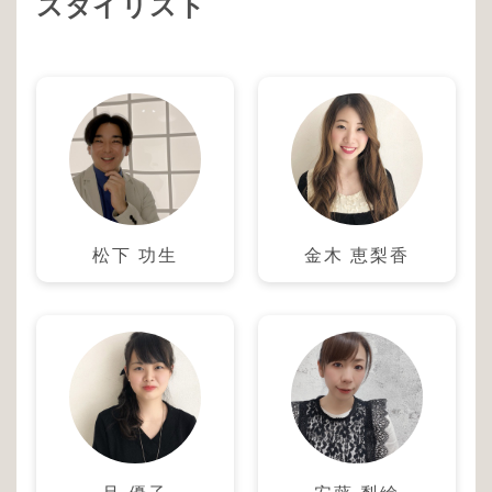
スタイリスト
松下 功生
金木 恵梨香