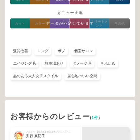
メニュー比率
トリートメ
データが不足しています
カット
カラー
パーマ
ストレート
その他
ント
髪質改善
ロング
ボブ
個室サロン
エイジング毛
駐車場あり
ダメージ毛
きれいめ
品のある大人女子スタイル
居心地のいい空間
お客様からのレビュー
(
1件
)
メニュー/ 【最高級】髪質改善プレミアムヘアエステ+カット¥15600
安行 真記子