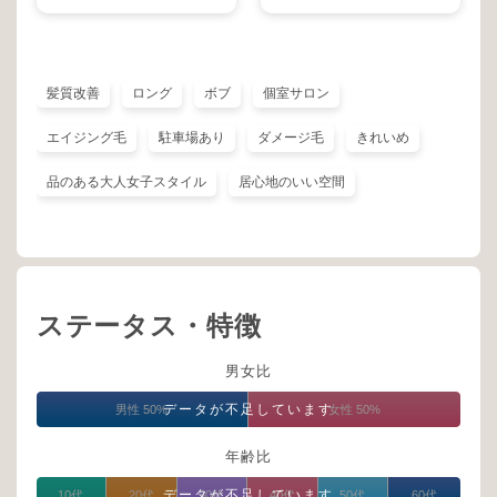
髪質改善
ロング
ボブ
個室サロン
エイジング毛
駐車場あり
ダメージ毛
きれいめ
品のある大人女子スタイル
居心地のいい空間
ステータス・特徴
男女比
データが不足しています
男性 50%
女性 50%
年齢比
データが不足しています
10代
20代
30代
40代
50代
60代