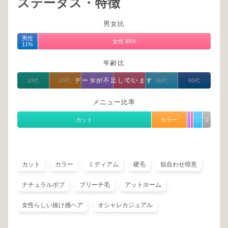
ステータス・特徴
男女比
男性
女性 89%
11%
年齢比
データが不足しています
10代
20代
30代
40代
50代
60代
メニュー比率
トリー
カット
カラー
その
トメン
他
ト
カット
カラー
ミディアム
硬毛
似合わせ得意
ナチュラルボブ
ブリーチ毛
アットホーム
女性らしい抜け感ヘア
オシャレカジュアル