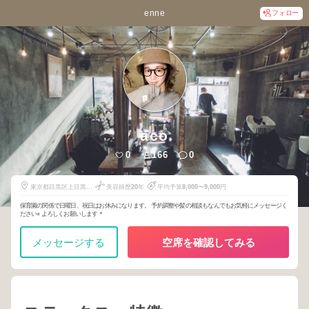
enne
フォロー
aco
0
166
0
東京都目黒区上目黒2
美容師歴
20
年
平均予算
8,000
〜
9,000
円
丁目10番7号
保育園の関係で日曜日、祝日はお休みになります。 予約調整や髪の相談もなんでもお気軽にメッセージく
ださい⭐︎ よろしくお願いします＊
メッセージする
空席を確認してみる