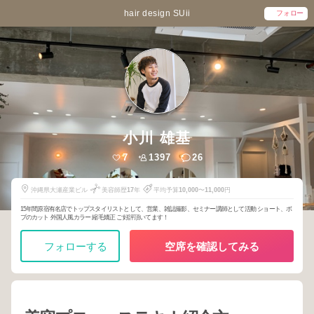
hair design SUii
フォロー
小川 雄基
7
1397
26
沖縄県大瀬産業ビル
美容師歴
17
年
平均予算
10,000
〜
11,000
円
15年間原宿有名店でトップスタイリストとして、営業、雑誌撮影、セミナー講師として活動 ショート、ボ
ブのカット 外国人風カラー 縮毛矯正 ご好評頂いてます！
フォローする
空席を確認してみる