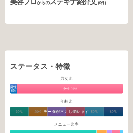
美容プロ
ステキナ紹介文
からの
(0件)
ステータス・特徴
男女比
男性
女性 94%
6%
年齢比
データが不足しています
10代
20代
30代
40代
50代
60代
メニュー比率