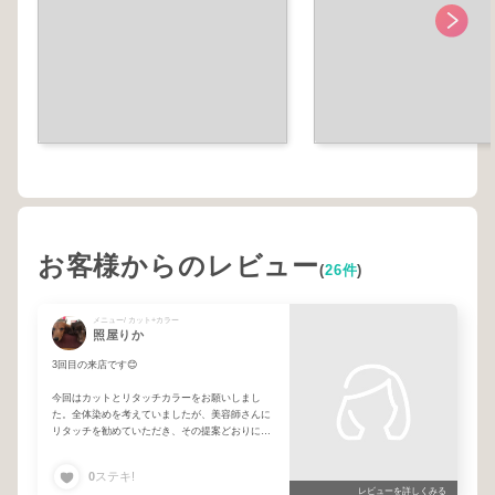
お客様からのレビュー
(
26件
)
メニュー/ カット+カラー
照屋りか
3回目の来店です😊
今回はカットとリタッチカラーをお願いしまし
た。全体染めを考えていましたが、美容師さんに
リタッチを勧めていただき、その提案どおりにし
て大正解でした✨
0
ステキ!
とても自然できれいな仕上がりで大満足です！い
レビューを詳しくみる