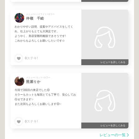
つも親身に相談に乗ってくださり、その時の髪の
状態に合わせて提案していただけるので安心して
お任せでしきます。また次回もよろしくお願いし
ます😊
メニュー/ ハイライト+カラー
仲嶺 千絵
わかりやすい説明、提案やアドバイスをしてく
れ、仕上がりもとても大満足です。
ようやく、美容室難民離脱できそうです!
これからもよろしくお願いしたいです☆
0
ステキ!
レビューを詳しくみる
メニュー/ カット+カラー
照屋りか
今回で3回目の来店でした😊
カラーもカットも毎回とても丁寧で、安心してお
任せできます✨️
また次回もよろしくお願いします😊✨️
0
ステキ!
レビューを詳しくみる
レビューの一覧