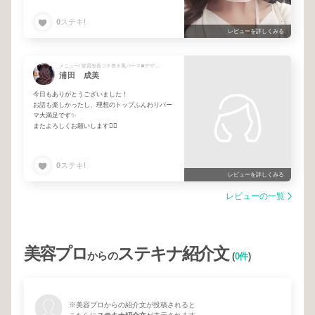
後カットも楽しでなりません。今日は遅くまであ
りがとうございました🙇
0
ステキ!
レビューを詳しくみる
メニュー/ 髪質改善コテ巻き風パーマ✖︎デザインカット✖︎髪質改善トリートメント
浦田 成美
今日もありがとうございました！
お話も楽しかったし、理想のトップふんわりパー
マ大満足です✨
またよろしくお願いします🙇‍♀️
0
ステキ!
レビューを詳しくみる
レビューの一覧
美容プロ
ステキナ紹介文
からの
(
0件
)
※美容プロからの紹介文が投稿されると