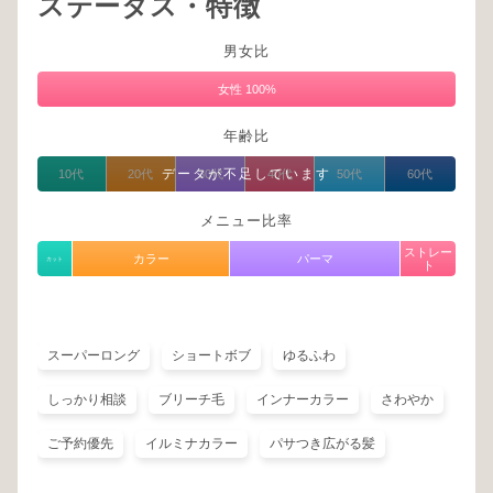
ステータス・特徴
男女比
女性 100%
年齢比
データが不足しています
10代
20代
30代
40代
50代
60代
メニュー比率
ストレー
カラー
パーマ
カット
ト
スーパーロング
ショートボブ
ゆるふわ
しっかり相談
ブリーチ毛
インナーカラー
さわやか
ご予約優先
イルミナカラー
パサつき広がる髪