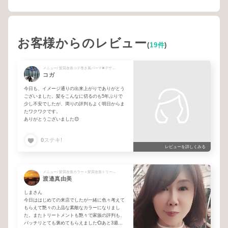
お客様からのレビュー
(
19件
)
メニュー/ 髪質改善コテ巻き風パーマ✖︎デザインカット✖︎髪質改善トリートメント
コガ
今日も、イメージ通りの出来上がりでありがとう
ございました。髪をこんなに切るのも5年ぶりで
少し不安でしたが、周りの評判もよく明日からま
たワクワクです。
ありがとうございました😊
0
ステキ!
レビューを詳しくみる
メニュー/ 髪質改善カラー＋髪質改善トリートメント
渡邉真由美
しまさん
今日ははじめての来店でしたが一緒に色々考えて
もらえて艶々の上品な素敵なカラーになりまし
た。またトリートメントも艶々で家族の評判も、
バッチリとても褒めてもらえました💞あと3週間