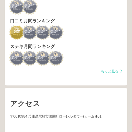
2
2
西宮・伊丹・芦
西宮・伊丹・芦
屋・尼崎
屋・尼崎
2026
4
2026
3
年
月
年
月
口コミ月間ランキング
3
1
1
1
西宮・伊丹・芦
西宮・伊丹・芦
西宮・伊丹・芦
関西
屋・尼崎
屋・尼崎
屋・尼崎
2026
7
2026
6
2026
5
2026
4
年
月
年
月
年
月
年
月
ステキ月間ランキング
1
1
2
2
西宮・伊丹・芦
西宮・伊丹・芦
西宮・伊丹・芦
西宮・伊丹・芦
屋・尼崎
屋・尼崎
屋・尼崎
屋・尼崎
2026
6
2026
4
2026
7
2026
5
年
月
年
月
年
月
年
月
もっと見る
アクセス
〒6610984 兵庫県尼崎市御園町ローレルタワー(カーム)101