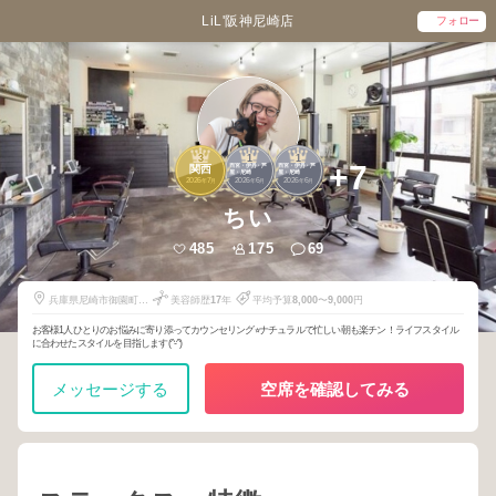
LiL'阪神尼崎店
フォロー
3
1
1
+7
西宮・伊丹・芦
西宮・伊丹・芦
関西
屋・尼崎
屋・尼崎
2026
7
2026
6
2026
6
年
月
年
月
年
月
ちい
485
175
69
兵庫県尼崎市御園町ロ
美容師歴
17
年
平均予算
8,000
〜
9,000
円
ーレルタワー(カー
ム)101
お客様1人ひとりのお悩みに寄り添ってカウンセリング⭐︎ナチュラルで忙しい朝も楽チン！ライフスタイル
に合わせたスタイルを目指します(^-^)
メッセージする
空席を確認してみる