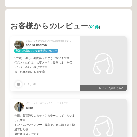
お客様からのレビュー
(
69件
)
メニュー/ ★1か月以内のご来店お客様限定★カット&カラー
sachi maron
頻繁に来店しているお客様のレビュー
いつも 楽しい時間ありがとうございます😊
〇〇さんの件は 大変スッキリ爆笑しました😊
ピンク 今いい感じです😊
又 来月お願いします🤗
0
ステキ!
レビューを詳しくみる
メニュー/ オーガニックカラー + エスタブリッシュトリートメント + カット + ミントスパシャンプー
aina
今日も希望通りのカットとカラーにしてもらいま
した🧡🫶
ミントスパシャンプーも最高で、家に帰るまで快
適でした😆
夏にオススメです☀️