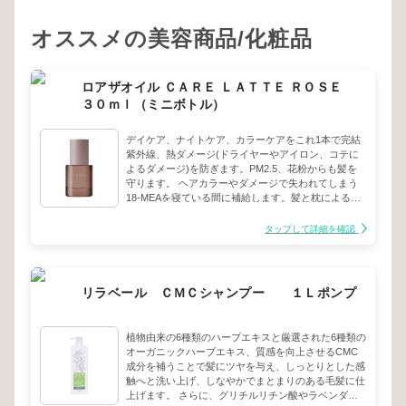
オススメの美容商品/化粧品
ロアザオイル ＣＡＲＥ ＬＡＴＴＥ ＲＯＳＥ
３０ｍｌ（ミニボトル）
デイケア、ナイトケア、カラーケアをこれ1本で完結
紫外線、熱ダメージ(ドライヤーやアイロン、コテに
よるダメージ)を防ぎます。PM2.5、花粉からも髪を
守ります。 ヘアカラーやダメージで失われてしまう
18-MEAを寝ている間に補給します。髪と枕によるフ
ィジカルダメージを防ぎます。 ヘアカラー後の開い
てしまったキューティクルの再結合を行い、ヘアカラ
タップして詳細を確認
ーの流出を防ぎ色持ちを良くします。。 - LATTE
ROSE（ラテローズ） 華麗で品のあるセンティフォリ
アローズの香りが、一際凛として芳醇さを放ちます。
その芳醇さには、ふわりとしたホワイトフローラルの
リラベール ＣＭＣシャンプー １Ｌポンプ
甘みが調和し、ガーデニアとグリーン調のミュゲが彩
りを添えます。さらに、シチリア産レモンのフレッシ
ュな香りが繊細に交じり合い、スモーキーなアガーウ
植物由来の6種類のハーブエキスと厳選された6種類の
ッドとラブダナムがバルサミックな重厚感をもたらし
オーガニックハーブエキス、質感を向上させるCMC
ます。
成分を補うことで髪にツヤを与え、しっとりとした感
触へと洗い上げ、しなやかでまとまりのある毛髪に仕
上げます。 さらに、グリチルリチン酸やラベンダー