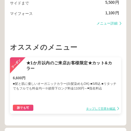
5,500
円
サイドまで
1,100
円
マイフォース
メニュー詳細
オススメのメニュー
★1か月以内のご来店お客様限定★カット&カ
ラー
6,600円
■髪と肌に優しいオーガニックカラー(白髪染めもOK) ■S/B込 ■リタッチ
でもフルでも料金均一※鎖骨下ロング料金1100円～◾️指名料込
誰でも可
タップして空席を確認