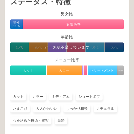
ステータス・特徴
男女比
男性
女性 89%
11%
年齢比
データが不足しています
10代
20代
30代
40代
50代
60代
メニュー比率
カット
カラー
トリートメント
その他
カット
カラー
ミディアム
ショートボブ
たまご顔
大人かわいい
しっかり相談
ナチュラル
心を込めた技術・接客
白髪