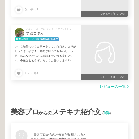
オイルをつけると良いとアドバイスをもらったの
でつけますね〜‼︎
0
ステキ!
レビューを詳しくみる
メニュー/ オーガニックカラー + アディクシーカラー + フロントカット + エスタブリッシュトリートメント + ミントスパシャンプー
すだこさん
頻繁に来店しているお客様のレビュー
いつも納得のいくカラーをしていただき、ありが
とうございます！！時間が経つのもあっという
間、あんな話からこんな話までいつも楽しいで
す。今後ともどうぞよろしくお願いします🫡
1
ステキ!
レビューを詳しくみる
レビューの一覧
美容プロ
ステキナ紹介文
からの
(
0件
)
※美容プロからの紹介文が投稿されると