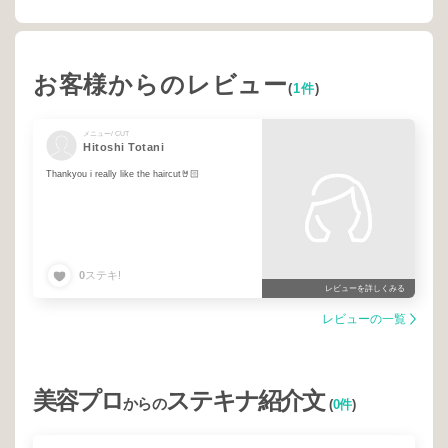
お客様からのレビュー
(
1件
)
メニュー/ CUT
Hitoshi Totani
Thankyou i really like the haircut🤘🏻
0
ステキ!
レビューを詳しくみる
レビューの一覧
美容プロ
ステキナ紹介文
からの
(
0件
)