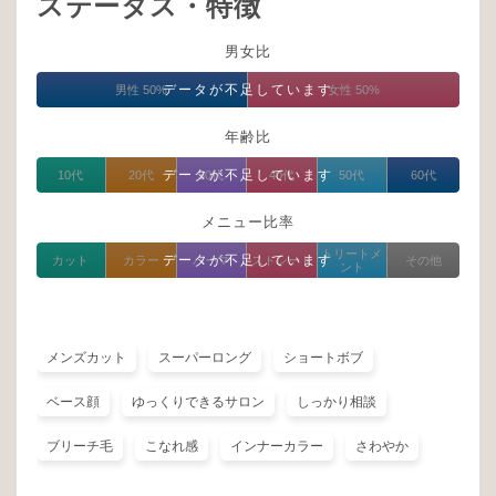
ステータス・特徴
男女比
データが不足しています
男性 50%
女性 50%
年齢比
データが不足しています
10代
20代
30代
40代
50代
60代
メニュー比率
トリートメ
データが不足しています
カット
カラー
パーマ
ストレート
その他
ント
メンズカット
スーパーロング
ショートボブ
ベース顔
ゆっくりできるサロン
しっかり相談
ブリーチ毛
こなれ感
インナーカラー
さわやか