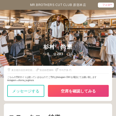
MR.BROTHERS CUT CLUB 原宿本店
フォロー
杉村 尚磨
0
283
1
東京都渋谷区神宮前2-
美容師歴
10
年
平均予算-円
31-8
こちらの予約サイトは使っていませんので ご予約はInstagram DM /お電話にてお願い致します
instagram→shoma_sugimura
メッセージする
空席を確認してみる