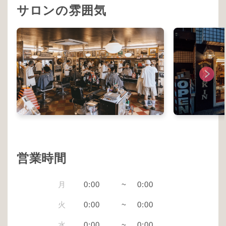
サロンの雰囲気
営業時間
月
0:00
~
0:00
火
0:00
~
0:00
水
0:00
~
0:00