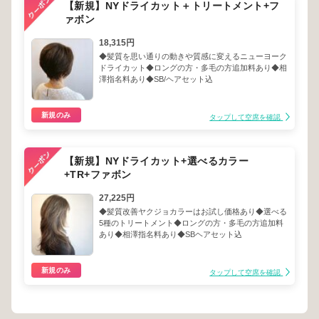
【新規】NYドライカット＋トリートメント+フ
ァボン
18,315円
◆髪質を思い通りの動きや質感に変えるニューヨーク
ドライカット◆ロングの方・多毛の方追加料あり◆相
澤指名料あり◆SB/ヘアセット込
新規のみ
タップして空席を確認
【新規】NYドライカット+選べるカラー
+TR+ファボン
27,225円
◆髪質改善ヤクジョカラーはお試し価格あり◆選べる
5種のトリートメント◆ロングの方・多毛の方追加料
あり◆相澤指名料あり◆SBヘアセット込
新規のみ
タップして空席を確認