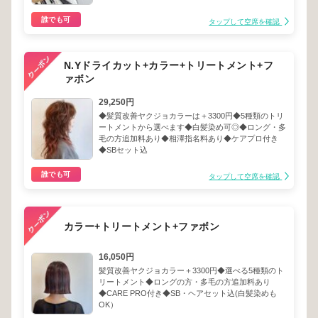
誰でも可
タップして空席を確認
N.Yドライカット+カラー+トリートメント+フ
ァボン
29,250円
◆髪質改善ヤクジョカラーは＋3300円◆5種類のトリ
ートメントから選べます◆白髪染め可◎◆ロング・多
毛の方追加料あり◆相澤指名料あり◆ケアプロ付き
◆SBセット込
誰でも可
タップして空席を確認
カラー+トリートメント+ファボン
16,050円
髪質改善ヤクジョカラー＋3300円◆選べる5種類のト
リートメント◆ロングの方・多毛の方追加料あり
◆CARE PRO付き◆SB・ヘアセット込(白髪染めも
OK）