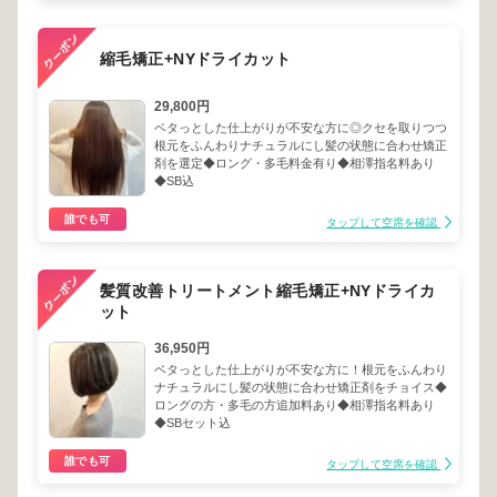
縮毛矯正+NYドライカット
29,800円
ベタっとした仕上がりが不安な方に◎クセを取りつつ
根元をふんわりナチュラルにし髪の状態に合わせ矯正
剤を選定◆ロング・多毛料金有り◆相澤指名料あり
◆SB込
誰でも可
タップして空席を確認
髪質改善トリートメント縮毛矯正+NYドライカ
ット
36,950円
ベタっとした仕上がりが不安な方に！根元をふんわり
ナチュラルにし髪の状態に合わせ矯正剤をチョイス◆
ロングの方・多毛の方追加料あり◆相澤指名料あり
◆SBセット込
誰でも可
タップして空席を確認