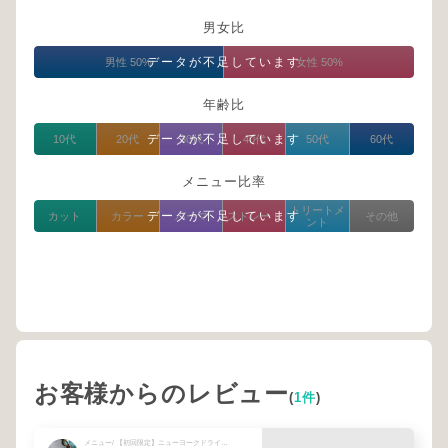
男女比
データが不足しています
男性 50%
女性 50%
年齢比
データが不足しています
10代
20代
30代
40代
50代
60代
メニュー比率
トリートメ
データが不足しています
カット
カラー
パーマ
ストレート
その他
ント
お客様からのレビュー
(
1件
)
メニュー/ 【初回限定】ニューヨークドライカット