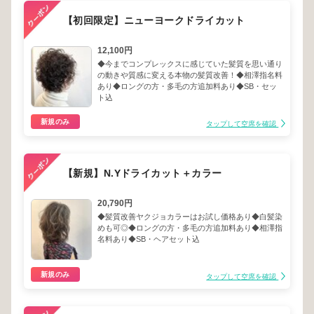
【初回限定】ニューヨークドライカット
12,100円
◆今までコンプレックスに感じていた髪質を思い通り
の動きや質感に変える本物の髪質改善！◆相澤指名料
あり◆ロングの方・多毛の方追加料あり◆SB・セッ
ト込
新規のみ
タップして空席を確認
【新規】N.Yドライカット＋カラー
20,790円
◆髪質改善ヤクジョカラーはお試し価格あり◆白髪染
めも可◎◆ロングの方・多毛の方追加料あり◆相澤指
名料あり◆SB・ヘアセット込
新規のみ
タップして空席を確認