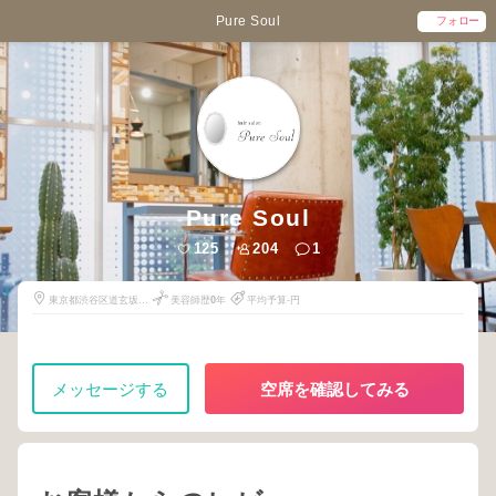
Pure Soul
フォロー
Pure Soul
125
204
1
東京都渋谷区道玄坂2-
美容師歴
0
年
平均予算-円
23-10
メッセージする
空席を確認してみる