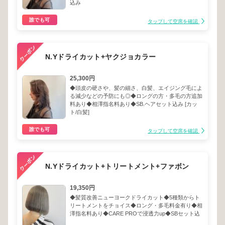
込み
誰でも可
タップして空席を確認
N.Yドライカット+ヤクジョカラー
25,300円
◆頭皮の硬さや、髪の細さ、白髪、エイジング毛によ
る減少などの予防にも◎◆ロングの方・多毛の方追加
料あり◆相澤指名料あり◆SB.ヘアセット込み [カッ
ト/白髪]
誰でも可
タップして空席を確認
N.Yドライカット+トリートメント+ファボン
19,350円
◆髪質改善ニューヨークドライカット◆5種類からト
リートメントをチョイス◆ロング・多毛料金有り◆相
澤指名料あり◆CARE PROで浸透力up◆SBセット込