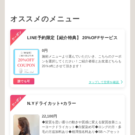
オススメのメニュー
LINE予約限定【紹介特典】 20%OFFサービス
0円
施術メニューより選んでいただいき、こちらのクーポ
ンを選択してください！ご紹介者様とお友達どちらも
20％offにさせて頂きます！
誰でも可
タップして空席を確認
N.Yドライカット+カラー
22,100円
◆髪質を思い通りの動きや質感に変える髪質改善ニュ
ーヨークドライカット◆白髪染め可◆ロングの方・多
毛の方追加料あり◆相澤指名料あり◆SB.ヘアセット