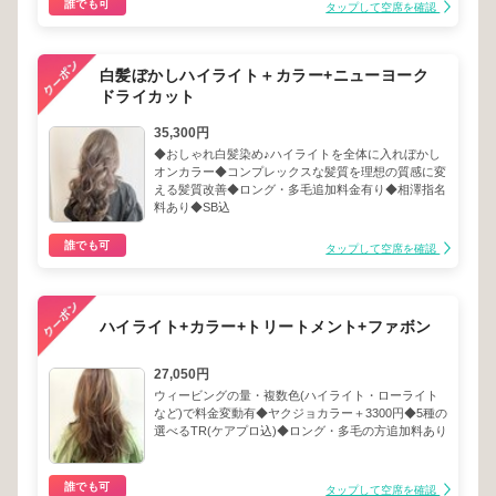
誰でも可
タップして空席を確認
白髪ぼかしハイライト＋カラー+ニューヨーク
ドライカット
35,300円
◆おしゃれ白髪染め♪ハイライトを全体に入れぼかし
オンカラー◆コンプレックスな髪質を理想の質感に変
える髪質改善◆ロング・多毛追加料金有り◆相澤指名
料あり◆SB込
誰でも可
タップして空席を確認
ハイライト+カラー+トリートメント+ファボン
27,050円
ウィービングの量・複数色(ハイライト・ローライト
など)で料金変動有◆ヤクジョカラー＋3300円◆5種の
選べるTR(ケアプロ込)◆ロング・多毛の方追加料あり
誰でも可
タップして空席を確認