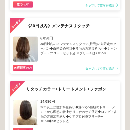
誰でも可
タップして空席を確認
《30日以内》メンテナスリタッチ
6,050円
30日以内のメンテナンスリタッチ(根元)の方限定のク
ーポン◆白髪染め可◎◆多毛の方追加料あり◆シャン
プー・ブロー・セット込 ※ブリーチは+￥550
来店顧客のみ
タップして空席を確認
リタッチカラー+トリートメント+ファボン
14,080円
3cm以上は追加料金あり◆選べる5種類のトリートメ
ントから理想の仕上がりに合わせて選定◆ロング・多
毛の方追加料あり◆ケアプロ付※ブリーチ+
￥550◆SBセット込