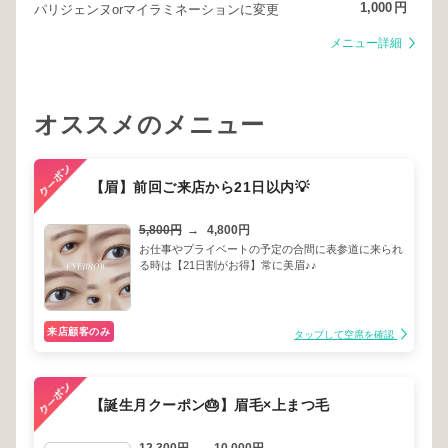
1,000
円
パリジェンヌorマイラミネーションに変更
メニュー詳細
オススメのメニュー
【眉】前回ご来店から21日以内💡
5,800円
→
4,800円
お仕事やプライベートの予定の合間に表参道に来られ
る時は【21日割がお得】常に美眉♪♪
来店顧客のみ
タップして空席を確認
【誕生月クーポン🎂】眉毛×上まつ毛