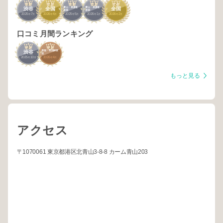
1
3
1
3
2
青山・表参道・
青山・表参道・
渋谷
全国
全国
原宿
原宿
2025
7
2026
4
2025
5
2026
1
2026
2
年
月
年
月
年
月
年
月
年
月
口コミ月間ランキング
3
3
原宿・明治神宮
渋谷
前
2025
10
2026
4
年
月
年
月
もっと見る
アクセス
〒1070061 東京都港区北青山3-8-8 カーム青山203