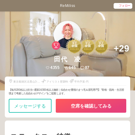
ReMiliss
フォロー
1
2
3
+29
全国
全国
全国
2025
10
2026
2
2026
4
年
月
年
月
年
月
田代 凌
4355
645
87
東京都港区北青山3-8-
アイリスト歴
10
年
平均予算-円
8
【毎月200名以上担当✨通算16,500名以上施術｜似合わせ重視のまつ毛＆眉毛専門】 “骨格・筋肉・生活習
慣まで考慮した似合わせデザイン”をご提案します。
メッセージする
空席を確認してみる