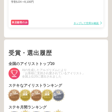
学割U24⇒8,100円
来店顧客のみ
タップして空席を確認
受賞・選出履歴
全国のアイリストトップ20
AIの生成したアルゴリズムにより
「お客様に支持され愛されているアイリスト」
全国上位20に選出されました
ステキなアイリストランキング
2
2
2
2
1
原宿・明治神宮
原宿・明治神宮
青山・表参道・
関東
関東
前
前
原宿
2025
7
2026
4
2025
5
2026
1
2026
2
年
月
年
月
年
月
年
月
年
月
ステキ月間ランキング