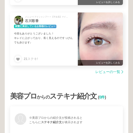
レビューを詳しくみる
メニュー/ アイシャンプー + 【🍑全員】マイラミネーション＋眉毛WAX
石川彩香
頻繁に来店しているお客様のレビュー
今回もありがとうございました！
キレイに上がっており、長く見えるのですっぴん
でも歩けます♩
21
ステキ!
レビューを詳しくみる
レビューの一覧
美容プロ
ステキナ紹介文
からの
(
0件
)
※美容プロからの紹介文が投稿されると
こちらに
ステキナ紹介文
が表示されます