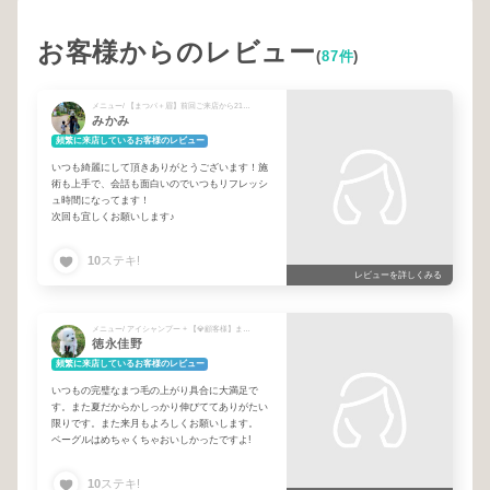
お客様からのレビュー
(
87件
)
メニュー/ 【まつパ＋眉】前回ご来店から21日以内💡
みかみ
頻繁に来店しているお客様のレビュー
いつも綺麗にして頂きありがとうございます！施
術も上手で、会話も面白いのでいつもリフレッシ
ュ時間になってます！
次回も宜しくお願いします♪
10
ステキ!
レビューを詳しくみる
メニュー/ アイシャンプー + 【💎顧客様】まつ毛パーマ×アイブロウ
徳永佳野
頻繁に来店しているお客様のレビュー
いつもの完璧なまつ毛の上がり具合に大満足で
す。また夏だからかしっかり伸びててありがたい
限りです。また来月もよろしくお願いします。
ベーグルはめちゃくちゃおいしかったですよ!
10
ステキ!