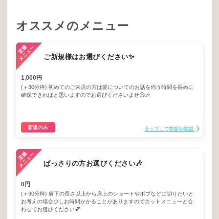
オススメのメニュー
ご新規様はお選びください✨
1,000円
(＋30分枠) 初めてのご来店の方は髪についてのお話を伺う時間を長めに
確保できればと思いますのでお選びくださいませ😌🎶
新規のみ
タップして空席を確認
ばっさりの方お選びください🎶
0円
(＋30分枠) 肩下の長さ以上から肩上のショートやボブなどに切りたいと
お考えの場合少しお時間かかることがありますのでカットメニューと合
わせてお選びください💕