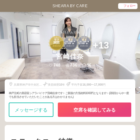
SHEARA BY CARE
フォロー
3
3
3
+13
三宮・元町・神
三宮・元町・神
関西
戸・兵庫・灘・
戸・兵庫・灘・
2026
5
2026
7
2026
6
東灘
東灘
年
月
年
月
年
月
宮崎佳奈
748
736
96
兵庫県神戸市中央区三
美容師歴
10
年
平均予算
16,000
〜
17,000
円
宮町2-9-11
神戸元町の美容室シアラバイケア宮崎佳奈です✨ ご新規の方指名料1000円となります✨ (2回目からや一度
でも担当させていただいたことがある方はかかりません)
メッセージする
空席を確認してみる