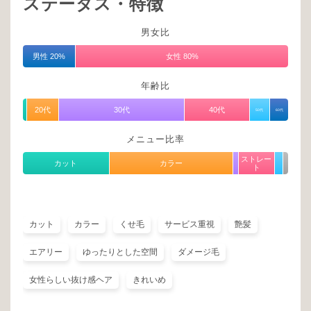
ステータス・特徴
男女比
男性 20%
女性 80%
年齢比
20代
30代
40代
50代
60代
メニュー比率
ストレー
カット
カラー
ト
カット
カラー
くせ毛
サービス重視
艶髪
エアリー
ゆったりとした空間
ダメージ毛
女性らしい抜け感ヘア
きれいめ