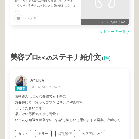
カラーリングも髪への負担を考慮していただき、
リタッチで毛先とのバランスも良い感じになりま
した。
いつも、ありがとうございます😊
2
ステキ!
レビューを詳しくみる
レビューの一覧
美容プロ
ステキナ紹介文
からの
(
1件
)
AYUKA
SHEARA BY CARE
宮崎さんはどんな要望でも丁寧に、
お客様に寄り添ってカウンセリングや施術を
してくださいます！！
柔らかい雰囲気で凄く可愛くて
いろんな知識が豊富なのでお話も楽しいと思います☺️是非、宮崎さんに
お任せください♡
カット
カラー
縮毛矯正
ヘアアレンジ