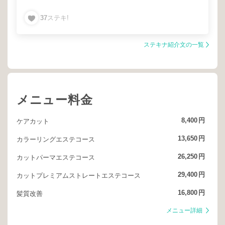
トリートメント
カジュアル
フェミニン
37
ステキ!
ゆったりとした空間
絶対的な技術力
心を込めた技術・接客
ステキナ紹介文の一覧
メニュー料金
8,400
円
ケアカット
13,650
円
カラーリングエステコース
26,250
円
カットパーマエステコース
29,400
円
カットプレミアムストレートエステコース
16,800
円
髪質改善
メニュー詳細