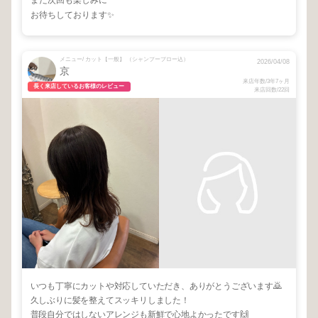
また次回も楽しみに
お待ちしております✨
メニュー/ カット【一般】 （シャンプーブロー込）
2026/04/08
京
来店年数/3年7ヶ月
長く来店しているお客様のレビュー
来店回数/22回
いつも丁寧にカットや対応していただき、ありがとうございます🙇
久しぶりに髪を整えてスッキリしました！
普段自分ではしないアレンジも新鮮で心地よかったです🙌