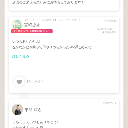
次回のご来店も楽しみにお待ちしております！
メニュー/ カット【小学生以下】 （シャンプーブロー込）
2026/03/19
宮崎捺未
来店年数/3年10ヶ月
長く来店しているお客様のレビュー
来店回数/29回
いつもありがと🙂‍↕️
なかなか動き回って💦やりづらかったやろ⁉️ごめんね🙇‍♂️
詳しく見る
10
ステキ!
2026/03/19
平間 順次
こちらこそいつもありがとう‼︎