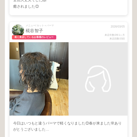
全然大丈夫でした🙆
癒されました😊
メニュー/ カット＋パーマ
2026/03/05
椛谷智子
来店年数/3年1ヶ月
長く来店しているお客様のレビュー
来店回数/15回
今日はいつもと違うパーマで軽くなりました😊春が来ました🌸あり
がとうございました…