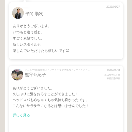
2026/02/27
平間 順次
ありがとうございます。
いつもと違う感じ、
すごく素敵でした。
新しいスタイルも
楽しんでいただけたら嬉しいです😊
メニュー/ 髪質改善ストレート + キラ水復元トリートメント + オーガニックヘッドスパ + カット＋カラー
2026/01/31
熊谷亜紀子
来店年数/1ヶ月
来店回数/1回
ありがとうございました。
久しぶりに髪をおろすことができました！
ヘッドスパもめちゃくちゃ気持ち良かったです。
こんなにサラサラになるとは思いませんでした！
詳しく見る