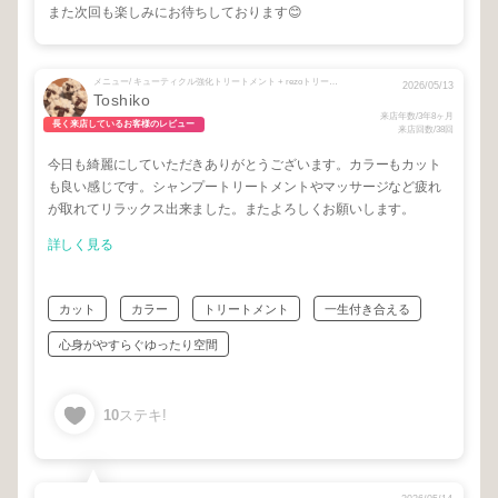
また次回も楽しみにお待ちしております😊
メニュー/ キューティクル強化トリートメント + rezoトリートメント + カット＋カラー
2026/05/13
Toshiko
来店年数/3年8ヶ月
長く来店しているお客様のレビュー
来店回数/38回
今日も綺麗にしていただきありがとうございます。カラーもカット
も良い感じです。シャンプートリートメントやマッサージなど疲れ
が取れてリラックス出来ました。またよろしくお願いします。
詳しく見る
カット
カラー
トリートメント
一生付き合える
心身がやすらぐゆったり空間
10
ステキ!