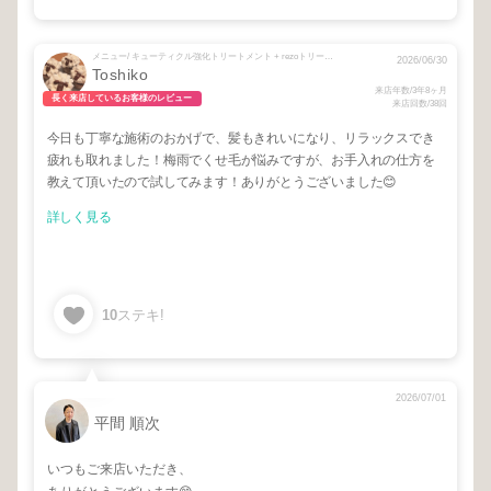
メニュー/ キューティクル強化トリートメント + rezoトリートメント + カット＋カラー
2026/06/30
Toshiko
来店年数/3年8ヶ月
長く来店しているお客様のレビュー
来店回数/38回
今日も丁寧な施術のおかげで、髪もきれいになり、リラックスでき
疲れも取れました！梅雨でくせ毛が悩みですが、お手入れの仕方を
教えて頂いたので試してみます！ありがとうございました😊
詳しく見る
10
ステキ!
2026/07/01
平間 順次
いつもご来店いただき、