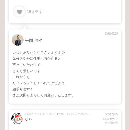
10
ステキ!
2026/06/27
平間 順次
いつもありがとうございます！😊
気分爽やかに仕事へ向かえると
言っていただけて、
とても嬉しいです。
これからも
リフレッシュしていただけるよう
頑張ります！
また次回もよろしくお願いいたします。
メニュー/ ヘッドスパ + カット【一般】 （シャンプーブロー込）
2026/06/24
ちぃ
来店年数/2ヶ月
来店回数/2回