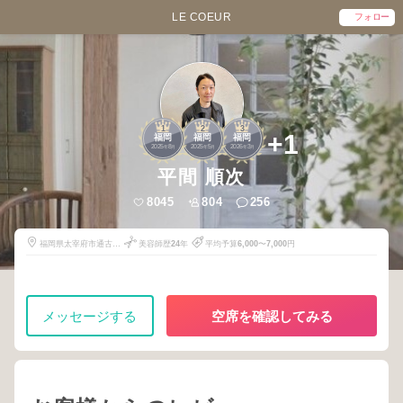
LE COEUR
フォロー
1
2
3
+1
福岡
福岡
福岡
2025
8
2025
5
2026
3
年
月
年
月
年
月
平間 順次
8045
804
256
福岡県太宰府市通古賀
美容師歴
24
年
平均予算
6,000
〜
7,000
円
6-10-1
メッセージする
空席を確認してみる