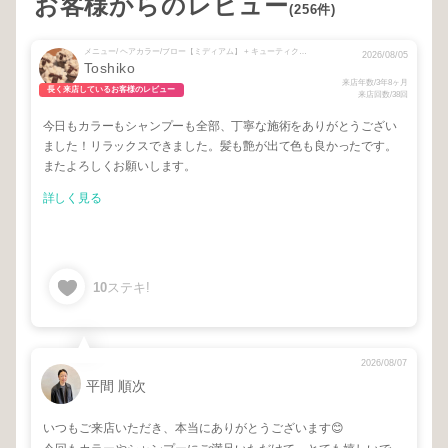
お客様からのレビュー
(256件)
メニュー/ ヘアカラー/ブロー【ミディアム】 + キューティクル強化トリートメント + rezoトリートメント
2026/08/05
Toshiko
来店年数/3年8ヶ月
長く来店しているお客様のレビュー
来店回数/38回
今日もカラーもシャンプーも全部、丁寧な施術をありがとうござい
ました！リラックスできました。髪も艶が出て色も良かったです。
またよろしくお願いします。
詳しく見る
10
ステキ!
2026/08/07
平間 順次
いつもご来店いただき、本当にありがとうございます😊