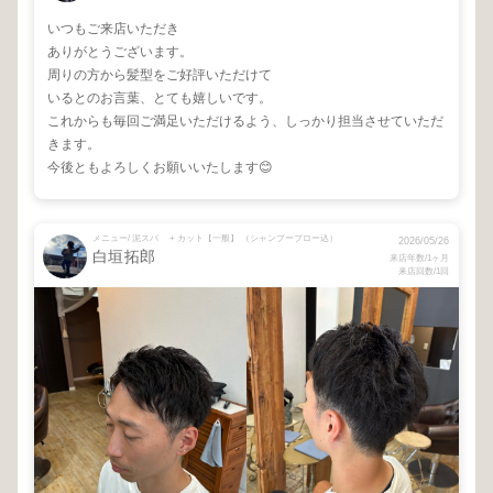
いつもご来店いただき
ありがとうございます。
周りの方から髪型をご好評いただけて
いるとのお言葉、とても嬉しいです。
これからも毎回ご満足いただけるよう、しっかり担当させていただ
きます。
今後ともよろしくお願いいたします😊
メニュー/ 泥スパ + カット【一般】 （シャンプーブロー込）
2026/05/26
白垣拓郎
来店年数/1ヶ月
来店回数/1回