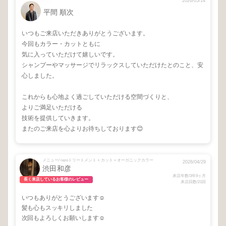
2026/05/14
平間 順次
いつもご来店いただきありがとうございます。
今回もカラー・カットともに
気に入っていただけて嬉しいです。
シャンプーやマッサージでリラックスしていただけたとのこと、安
心しました。
これからも心地よく過ごしていただける空間づくりと、
よりご満足いただける
技術を提供していきます。
またのご来店を心よりお待ちしております😊
メニュー/ rezoトリートメント + カット＋オーガニックカラー
2026/04/29
渋田和彦
来店年数/3年9ヶ月
長く来店しているお客様のレビュー
来店回数/21回
いつもありがとうございます☺
髪も心もスッキリしました
次回もよろしくお願いします☺