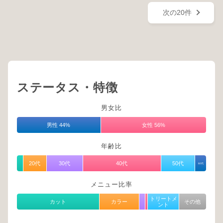
次の20件
ステータス・特徴
男女比
男性 44%
女性 56%
年齢比
20代
30代
40代
50代
60代
メニュー比率
トリートメ
カット
カラー
その他
ント