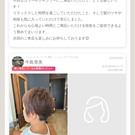
今回もカラーやシャンプーにご満足いただけて、とても嬉しいで
す！
リラックスした時間を過ごしていただけたこと、そして髪のツヤや
色味も気に入っていただけて安心しました。
これからも心地よい時間とご満足いただける技術をご提供できるよ
う努めてまいります。
次回のご来店も楽しみにお待ちしております😊
メニュー/ カット【一般】 （シャンプーブロー込）
2026/08/04
牛島里美
来店年数/3年11ヶ月
長く来店しているお客様のレビュー
来店回数/23回