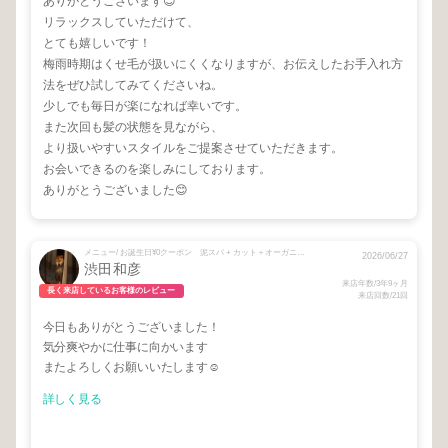
ありがとうございます😊
リラックスしていただけて、
とても嬉しいです！
梅雨時期はくせ毛が扱いにくくなりますが、お伝えしたお手入れ方
法をぜひ試してみてくださいね。
少しでも毎日が楽になれば幸いです。
また次回も髪の状態を見ながら、
より扱いやすいスタイルをご提案させていただきます。
お会いできるのを楽しみにしております。
ありがとうございました😊
メニュー/ お誕生日¥0クーポン 泥スパ + カット＋オーガニックカラー
2026/06/27
渋田和彦
来店年数/3年9ヶ月
長く来店しているお客様のレビュー
来店回数/21回
今日もありがとうございました！
気分爽やかに仕事に向かいます
またよろしくお願いいたします☺
詳しく見る