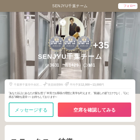
SENJYU千葉チーム
フォロー
1
1
1
+35
千葉・稲毛・幕
千葉・稲毛・幕
千葉・稲毛・幕
張・鎌取・都賀
張・鎌取・都賀
張・鎌取・都賀
2026
3
2026
3
2026
2
年
月
年
月
年
月
SENJYU千葉チーム
3631
1429
181
千葉県千葉市中央区富
美容師歴
0
年
平均予算
12,000
〜
13,000
円
士見２丁目５−１２
"あなた以上にあなたの髪を想う" 本気でお客様の理想と美学を叶えます。 "鏡越しの姿"だけでなく、"心に
残る"体験を是非✨✨ お待ちしております✨
メッセージする
空席を確認してみる