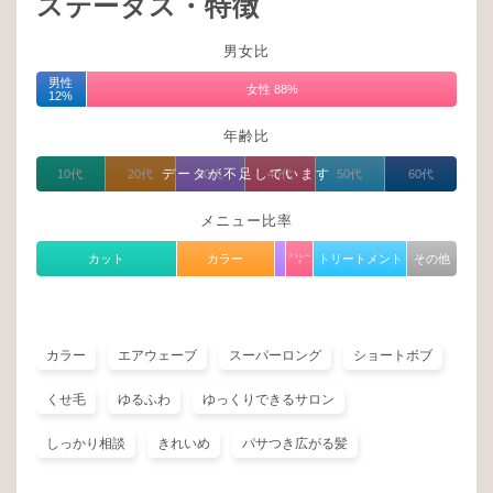
ステータス・特徴
男女比
男性
女性 88%
12%
年齢比
データが不足しています
10代
20代
30代
40代
50代
60代
メニュー比率
カット
カラー
ストレー
トリートメント
その他
ト
カラー
エアウェーブ
スーパーロング
ショートボブ
くせ毛
ゆるふわ
ゆっくりできるサロン
しっかり相談
きれいめ
パサつき広がる髪