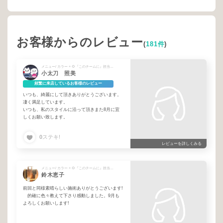
お客様からのレビュー
(
181件
)
メニュー/ カラー + 🌻『このチームに』担当されたことがある方は必ずご選択下さい🌻 + カット
小太刀 照美
頻繁に来店しているお客様のレビュー
いつも、綺麗にして頂きありがとうございます。
凄く満足しています。
いつも、私のスタイルに沿って頂きまた8月に宜
しくお願い致します。
0
ステキ!
レビューを詳しくみる
メニュー/ カラー + 🌻『このチームに』担当されたことがある方は必ずご選択下さい🌻 + シャンプーブロー
鈴木恵子
前回と同様素晴らしい施術ありがとうございます!
的確に色々教えて下さり感動しました。9月も
よろしくお願いします!