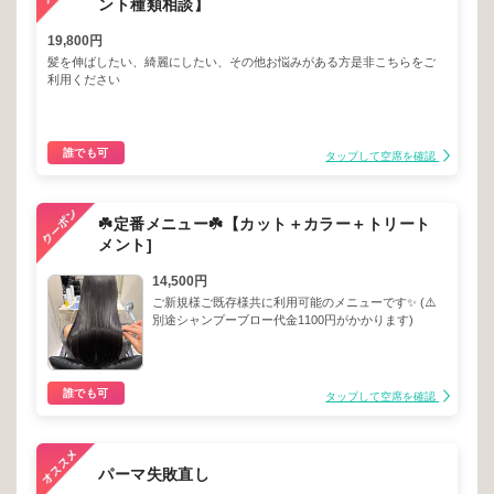
ント種類相談】
19,800円
髪を伸ばしたい、綺麗にしたい、その他お悩みがある方是非こちらをご
利用ください
誰でも可
タップして空席を確認
☘️定番メニュー☘️【カット＋カラー＋トリート
メント]
14,500円
ご新規様ご既存様共に利用可能のメニューです✨ (⚠️
別途シャンプーブロー代金1100円がかかります)
誰でも可
タップして空席を確認
パーマ失敗直し