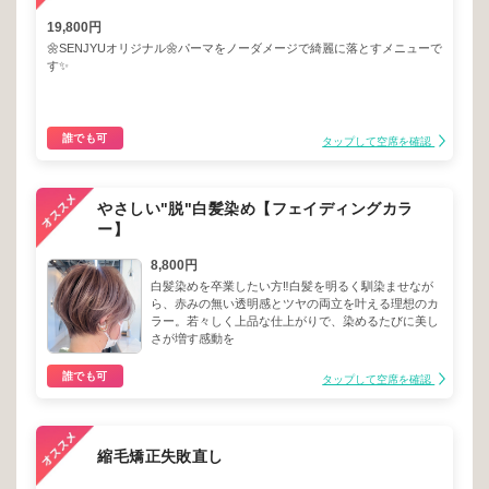
19,800円
🌼SENJYUオリジナル🌼パーマをノーダメージで綺麗に落とすメニューで
す✨
誰でも可
タップして空席を確認
やさしい"脱"白髪染め【フェイディングカラ
ー】
8,800円
白髪染めを卒業したい方‼︎白髪を明るく馴染ませなが
ら、赤みの無い透明感とツヤの両立を叶える理想のカ
ラー。若々しく上品な仕上がりで、染めるたびに美し
さが増す感動を
誰でも可
タップして空席を確認
縮毛矯正失敗直し