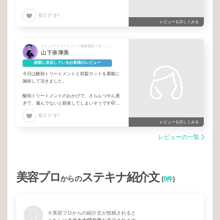
0
ステキ!
レビューを詳しくみる
メニュー/ トリートメント種類相談 + 🌻『このチームに』担当されたことがある方は必ずご選択下さい🌻 + カット
山下奈津美
頻繁に来店しているお客様のレビュー
今日は酸熱トリートメントと前髪カットを素敵に
施術して頂きました。
酸熱トリートメントのおかげで、さらんつやん過
ぎて、傷んでないと錯覚してしまいそうです🤭
0
ステキ!
インナーブリーチなので酸熱トリートメントの効
レビューを詳しくみる
果でドライヤーの乾きも早くなるので嬉しいで
す、ありがとうございます。
レビューの一覧
次回もよろしくお願い致します❣️
美容プロ
ステキナ紹介文
からの
(
0件
)
※美容プロからの紹介文が投稿されると