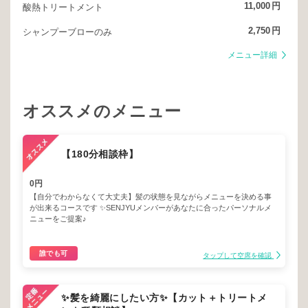
11,000
円
酸熱トリートメント
2,750
円
シャンプーブローのみ
メニュー詳細
オススメのメニュー
【180分相談枠】
0円
【自分でわからなくて大丈夫】髪の状態を見ながらメニューを決める事
が出来るコースです ✨SENJYUメンバーがあなたに合ったパーソナルメ
ニューをご提案♪
誰でも可
タップして空席を確認
✨髪を綺麗にしたい方✨【カット＋トリートメ