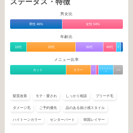
ステータス・特徴
男女比
男性 46%
女性 54%
年齢比
10代
20代
30代
40代
50
代
メニュー比率
トリートメン
カット
カラー
パー
その他
マ
ト
髪質改善
モテ・愛され
しっかり相談
ブリーチ毛
ダメージ毛
ご予約優先
品のある抜け感スタイル
ハイトーンカラー
センターパート
韓国レイヤー