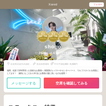
Xseed
フォロー
3
3
3
+11
九州・沖縄
九州・沖縄
九州・沖縄
2025
9
2025
9
2025
8
年
月
年
月
年
月
shogo
2029
434
139
佐賀県武雄市武雄町武
美容師歴
10
年
平均予算
8,000
〜
9,000
円
雄7365番地
福岡、佐賀で10年間培った技術をお客様へ 韓国系のレイヤーやセンターパート、ウルフスタイルを得意に
してます！ 薬剤にもこだわり本当にお客様の髪に良いものを使用！
メッセージする
空席を確認してみる