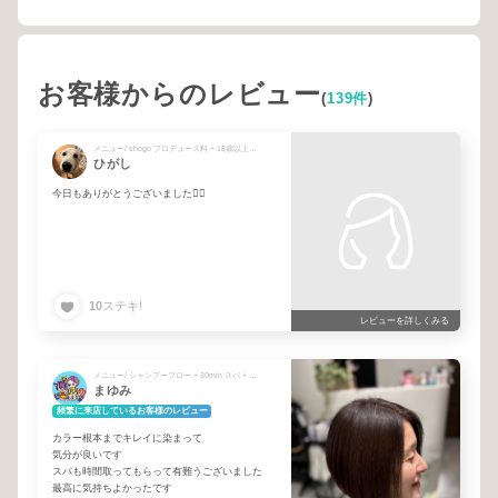
お客様からのレビュー
(
139件
)
メニュー/ shogo プロデュース料 + 18歳以上の学生
ひがし
今日もありがとうございました🙇‍♂️
10
ステキ!
レビューを詳しくみる
メニュー/ シャンプーブロー + 30min スパ + カラーリタッチ
まゆみ
頻繁に来店しているお客様のレビュー
カラー根本までキレイに染まって
気分が良いです
スパも時間取ってもらって有難うございました
最高に気持ちよかったです