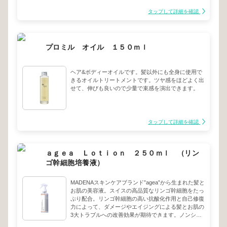
す。 メリハリをキープ。接着性の高いフォームでし
っかりしたウェーブを表現。 ハニーワックスが毛束
タップして詳細を確認
の吸着性を高め、適度なスタイリング力でしっかりと
したウェーブを表現します。
プロミル オイル １５０ｍｌ
ヘア&ボディーオイルです。髪以外にも全身に使用で
きるオイルトリートメントです。ツヤ感をほどよく出
せて、伸びも良いので少量で束感を演出できます。
タップして詳細を確認
ａｇｅａ Ｌｏｔｉｏｎ ２５０ｍｌ （リン
ゴ幹細胞培養液）
MADENAスキンケアブランド”agea”から生まれた髪と
お肌の美容液。スイスの高品質なリンゴ幹細胞をたっ
ぷり配合。リンゴ幹細胞の高い抗酸化作用と自己修復
力によって、ダメージやエイジングによる髪とお肌の
3大トラブルへの改善効果が期待できます。ノンシリ
コン処方なので、お肌にも安心してご使用頂けます。