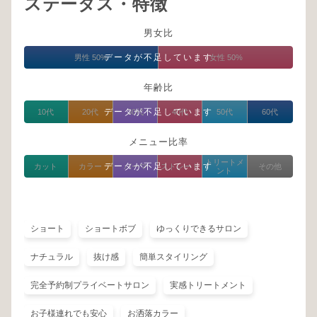
ステータス・特徴
男女比
データが不足しています
男性 50%
女性 50%
年齢比
データが不足しています
10代
20代
30代
40代
50代
60代
メニュー比率
トリートメ
データが不足しています
カット
カラー
パーマ
ストレート
その他
ント
ショート
ショートボブ
ゆっくりできるサロン
ナチュラル
抜け感
簡単スタイリング
完全予約制プライベートサロン
実感トリートメント
お子様連れでも安心
お洒落カラー