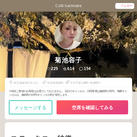
Cotti hairmake
フォロー
菊池容子
229
614
154
東京都練馬区氷川台4-
美容師歴
16
年
平均予算
7,000
〜
8,000
円
40-8
※現在ご新規のお客様はお受けしておりません。 当日のキャンセル、日時変更は施術料の50%、無断キャ
ンセルは、施術料の100%キャンセル料が発生します。
メッセージする
空席を確認してみる