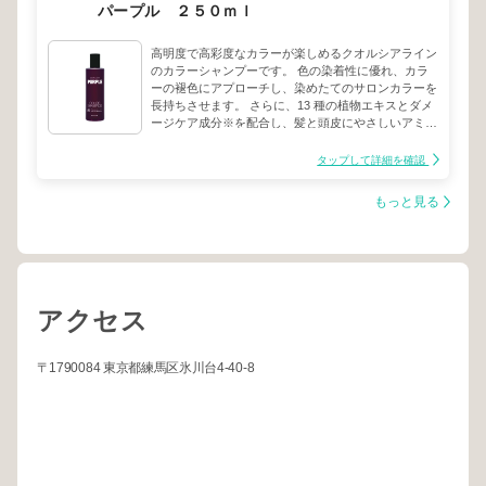
パープル ２５０ｍｌ
高明度で高彩度なカラーが楽しめるクオルシアライン
のカラーシャンプーです。 色の染着性に優れ、カラ
ーの褪色にアプローチし、染めたてのサロンカラーを
長持ちさせます。 さらに、13 種の植物エキスとダメ
ージケア成分※を配合し、髪と頭皮にやさしいアミノ
酸系洗浄処方で、カラーの繰り返しでダメージを受け
た髪をサポートします。※加水分解ケラチン（羊毛）
タップして詳細を確認
ハイトーンカラーの気になる黄ばみを抑え、透明感の
ある髪色を長持ちさせます。
もっと見る
アクセス
〒1790084 東京都練馬区氷川台4-40-8