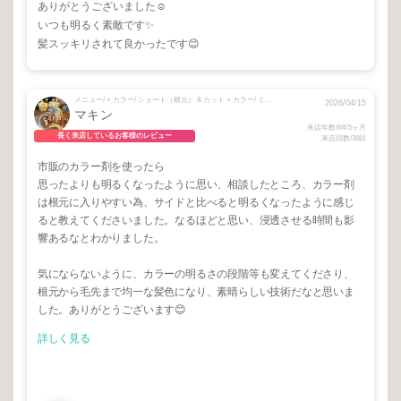
ありがとうございました☺️
いつも明るく素敵です✨
髪スッキリされて良かったです😊
メニュー/ + カラー/ ショート（根元） & カット + カラー/ ミディアム（根元） & カット
2026/04/15
マキン
来店年数/6年5ヶ月
長く来店しているお客様のレビュー
来店回数/38回
市販のカラー剤を使ったら
思ったよりも明るくなったように思い、相談したところ、カラー剤
は根元に入りやすい為、サイドと比べると明るくなったように感じ
ると教えてくださいました。なるほどと思い、浸透させる時間も影
響あるなとわかりました。
気にならないように、カラーの明るさの段階等も変えてくださり、
根元から毛先まで均一な髪色になり、素晴らしい技術だなと思いま
した。ありがとうございます😊
詳しく見る