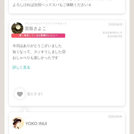
よろしければ次回ヘッドスパもご体験ください☺️
メニュー/ カット + シャンプー＆カット
2026/04/29
宮垣さよこ
来店年数/6年5ヶ月
長く来店しているお客様のレビュー
来店回数/23回
今日はありがとうございました
短くなって、スッキリしました😊
おしゃべりも楽しかったです
詳しく見る
0
ステキ!
2026/04/30
YOKO INUI