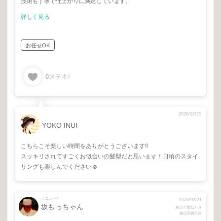
技術も丁寧で仕上がりに満足しています。
詳しく見る
お任せOK
0
ステキ!
2026/02/25
YOKO INUI
こちらこそ楽しい時間をありがとうございます‼︎
スッキリされてすごくお似合いの髪型だと思います！日頃のスタイ
リングも楽しんでください☺️
メニュー/
2026/02/21
坂もっちゃん
来店年数/1ヶ月
来店回数/1回