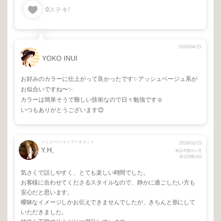
0
ステキ!
2026/04/15
YOKO INUI
お好みのカラーに仕上がって良かったです✨アッシュベージュ系が
お似合いですね〜✨
カラーは簡単そうで難しい技術なので日々勉強です☺️
いつもありがとうございます😊
メニュー/ シャンプー＆カット
2026/02/25
Y.H,
来店年数/1ヶ月
来店回数/1回
気さくで話しやすく、とても楽しい時間でした。
お客様に合わせてくださるスタイルなので、静かに過ごしたい方も
安心だと思います。
曖昧なイメージしかお伝えできませんでしたが、きちんと形にして
いただきました。