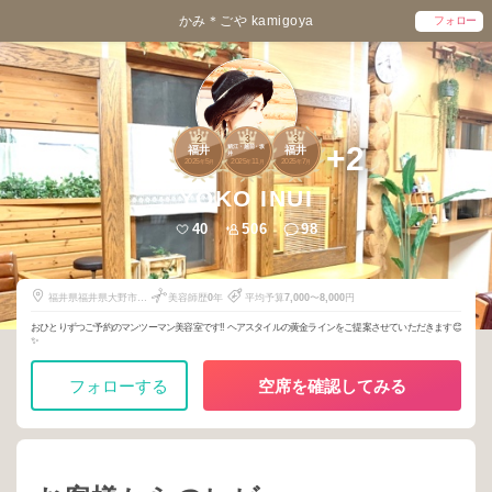
かみ＊ごや kamigoya
フォロー
2
3
3
+2
鯖江・越前・坂
福井
福井
井
2025
5
2025
11
2025
7
年
月
年
月
年
月
YOKO INUI
40
506
98
福井県福井県大野市篠
美容師歴
0
年
平均予算
7,000
〜
8,000
円
座65-2
おひとりずつご予約のマンツーマン美容室です‼︎ ヘアスタイルの黄金ラインをご提案させていただきます😊
✨
フォローする
空席を確認してみる