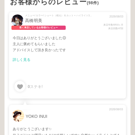
お客様からのレビュー
(98件)
メニュー/ カラー/ ショート（根元） & カット + ハイライト3本〜5本ダブル☆ + ハイライト1〜2本ダブル☆
2026/08/03
高橋明美
来店年数/6年8ヶ月
長く来店しているお客様のレビュー
来店回数/47回
今日はありがとうございました😊
主人に褒めてもらいました
アドバイスして頂き良かったです
詳しく見る
0
ステキ!
2026/08/03
YOKO INUI
ありがとうございます✨