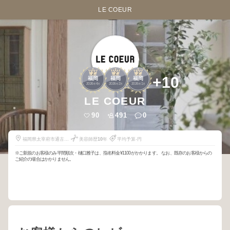
LE COEUR
2
2
2
+10
福岡
福岡
福岡
2026
4
2026
2
2026
1
年
月
年
月
年
月
LE COEUR
90
491
0
福岡県太宰府市通古賀
美容師歴
10
年
平均予算-円
6-10-1
※ご新規のお客様のみ平間順次・樋口雅子は、指名料金¥1100がかかります。 なお、既存のお客様からの
ご紹介の場合はかかりません。