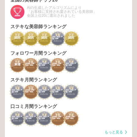
AIの生成したアルゴリズムにより
「お客様に支持され愛されている美容師」
全国上位20に選出されました
ステキな美容師ランキング
2
3
2
1
2
西宮・伊丹・芦
関西
関西
関西
関西
屋・尼崎
2025
7
2026
4
2025
5
2026
1
2026
2
年
月
年
月
年
月
年
月
年
月
フォロワー月間ランキング
2
2
3
2
2
阪神線（芦屋・
西宮・伊丹・芦
阪神線（芦屋・
西宮・伊丹・芦
東灘
西宮・鳴尾）
屋・尼崎
西宮・鳴尾）
屋・尼崎
2025
7
2026
4
2025
5
2026
1
2026
2
年
月
年
月
年
月
年
月
年
月
ステキ月間ランキング
1
3
1
1
1
西宮・伊丹・芦
阪神線（芦屋・
西宮・伊丹・芦
西宮・伊丹・芦
西宮・伊丹・芦
屋・尼崎
西宮・鳴尾）
屋・尼崎
屋・尼崎
屋・尼崎
2025
7
2026
4
2025
5
2026
1
2026
2
年
月
年
月
年
月
年
月
年
月
口コミ月間ランキング
2
3
3
1
2
西宮・伊丹・芦
西宮・伊丹・芦
西宮・伊丹・芦
阪神線（芦屋・
阪神線（芦屋・
屋・尼崎
屋・尼崎
屋・尼崎
西宮・鳴尾）
西宮・鳴尾）
2025
10
2026
4
2026
2
2025
12
2026
5
年
月
年
月
年
月
年
月
年
月
もっと見る