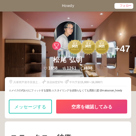
Howdy
フォロー
2
2
2
+47
関西
関西
関西
2026
7
2026
5
2026
2
年
月
年
月
年
月
松尾 弘明
1858
1261
138
兵庫県芦屋市茶屋之町
美容師歴
17
年
平均予算
15,000
〜
16,000
円
11-7
☆メイクの代わりにフィットする髪色 ☆スタイリングを頑張らなくても洒落た髪 @matsuosan_howdy
メッセージする
空席を確認してみる