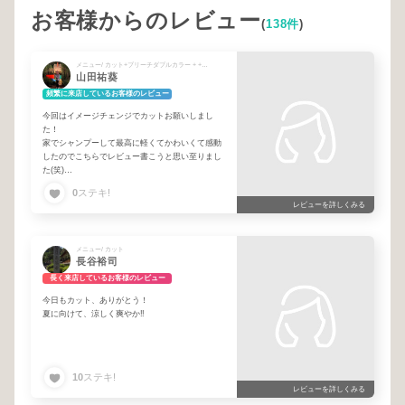
お客様からのレビュー
(
138件
)
メニュー/ カット+ブリーチダブルカラー + +シャンプーブロー + ブリーチカラー
山田祐葵
頻繁に来店しているお客様のレビュー
今回はイメージチェンジでカットお願いしまし
た！
家でシャンプーして最高に軽くてかわいくて感動
したのでこちらでレビュー書こうと思い至りまし
た(笑)
0
ステキ!
ハイトーンロングの扱いにくい髪ををカットでイ
レビューを詳しくみる
メージ通りにしてくださる技術と、何よりわたし
(お客様)へのお気遣いが素晴らしいです。
メニュー/ カット
またよろしくお願いいたします。
長谷裕司
長く来店しているお客様のレビュー
今日もカット、ありがとう！
夏に向けて、涼しく爽やか‼︎
10
ステキ!
レビューを詳しくみる