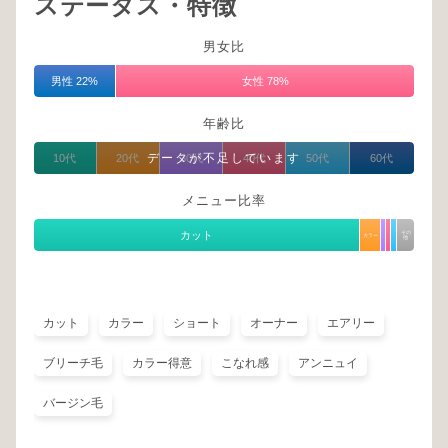
ステータス・特徴
男女比
男性 22%
女性 78%
年齢比
データが不足しています
10代
20代
30代
40代
50代
60代
メニュー比率
カット
その
カラー
他
カット
カラー
ショート
オーナー
エアリー
ブリーチ毛
カラー得意
こなれ感
アンニュイ
バージン毛