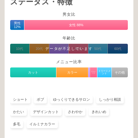
ステータス・特徴
男女比
男性
女性 88%
12%
年齢比
データが不足しています
10代
20代
30代
40代
50代
60代
メニュー比率
トリートメ
カット
カラー
ストレ
その他
ート
ント
ショート
ボブ
ゆっくりできるサロン
しっかり相談
かたい
デザインカット
さわやか
きれいめ
多毛
イルミナカラー