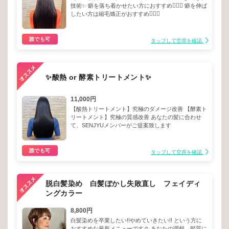
技術✨ 癖を落ち着かせたい方におすすめ💁🏻‍♀️ 癖を伸ば
したい方は縮毛矯正がおすすめ💁🏻‍♂️
誰でも可
タップして空席を確認
✨酸熱 or 酵素トリートメント✨
11,000円
【酸熱トリートメント】究極のダメージ改善 【酵素ト
リートメント】究極の質感改善 あなたの髪に合わせ
て、SENJYUメンバーがご提案致します
誰でも可
タップして空席を確認
脱白髪染め 白髪ぼかし失敗直し フェイディ
ングカラー
8,800円
白髪染めを卒業したい!!やめていきたい!! という方に
おすすめな最新メニューです☺︎ あなたの理想、髪質に