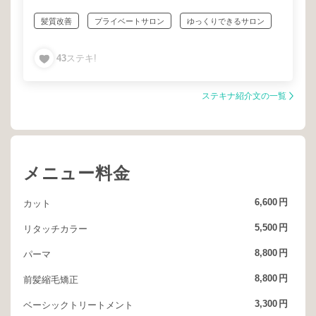
髪質改善
プライベートサロン
ゆっくりできるサロン
オシャレ
カウンセリング重視
お任せOK
43
ステキ!
しっかり相談
仕切り有
個人スペース
一対一の安心施術&接客
ステキナ紹介文の一覧
メニュー料金
6,600
円
カット
5,500
円
リタッチカラー
8,800
円
パーマ
8,800
円
前髪縮毛矯正
3,300
円
ベーシックトリートメント