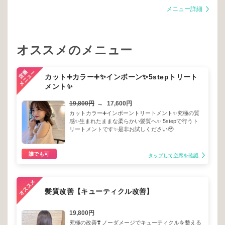
メニュー詳細
オススメのメニュー
カット➕カラー➕✨インボーン✨5stepトリート
メント✨
19,800円
→
17,600円
カットカラー➕インボーントリートメント✨究極の質
感✨生まれたままな柔らかい髪質へ✨ 5stepで行うト
リートメントです✨是非お試しください🥹
誰でも可
タップして空席を確認
髪質改善【キューティクル改善】
19,800円
究極の改善❣️ ノーダメージでキューティクルを整える