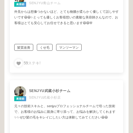
SENJYU青山チーム
外見からは想像つかないほど、とても物腰が柔らかく優しくて話しやす
いです😆😆✨とっても優しくお客様想いの素敵な美容師さんなので、お
客様はとても安心してお任せできると思います😆😆🌸
髪質改善
くせ毛
マンツーマン
ゆっくりできるサロン
カウンセリング重視
59
ステキ!
しっかり相談
エイジング毛
ダメージ毛
酸熱トリートメント
品のある大人女子スタイル
SENJYU武蔵小杉チーム
SENJYU武蔵小杉店
元々の技術スキルと、senjyuプロフェッショナルチームで培った技術
で、お客様のお悩みに親身に寄り添って、お悩みを解決してくれます
✨✨ぜひ髪の毛をキレイにしたい方は体験してみてください😆😆