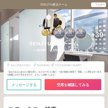
SENJYU横浜チーム
フォロー
1
1
1
+39
横浜・関内・元
横浜・関内・元
横浜・関内・元
町・上大岡・白
町・上大岡・白
町・上大岡・白
2026
3
2026
3
2026
3
楽
楽
楽
年
月
年
月
年
月
SENJYU横浜チーム
26545
5557
1074
神奈川県横浜市西区北
美容師歴
14
年
平均予算
12,000
〜
13,000
円
幸2-2-1
『あなた以上にあなたの髪を想う』をスローガンに掲げ、一流の技術と接客で『美髪』へと導きます♪ 全力
で綺麗にさせて頂きますので、よろしくお願いします♪
メッセージする
空席を確認してみる