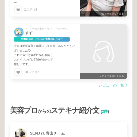
今回のカラーは明るさを出し、赤みを抑えていた
1
ステキ!
だきました。絶妙な、グラデーションのある美味
レビューを詳しくみる
しそうな😋カラーで大変気に入っております🍫💕
今回も、丁寧にカラーの塗布、シャンプー、ブロ
メニュー/ 髪質改善 + ⚠️シャンプーブローをお選びください🙇
ーをしていただいた柳田さん、大好きです❤️笑
すず
いつも細やかなお気遣い、優しいトークに、癒さ
れています🐱💓わたしのオアシスです🌻✨✨石母
頻繁に来店しているお客様のレビュー
田さんとのチームワークがバッチリで、サロンの
今日は髪質改善で綺麗にして頂き、ありがとうご
雰囲気がとても心地よいです✌️
ざいました😊
これで当分は癖毛に悩む事無く
レイヤーもさらにパワーアップしていただき💪‼️
スタイリングも手間が掛からず
長さが出てきたからか、さらに華やかになりまし
嬉しいです。
た😆🌸石母田さん、本当にありがとうございます
😭伺うたびに技術が向上されていて、いつも絶対
10
ステキ!
狙い通りに可愛くしてくださるので、もう他の方
レビューを詳しくみる
にはお願いできないです笑
レビューの一覧
おばあちゃんになっても👵通います‼️笑 今後と
もよろしくお願いいたします🙌🎉
美容プロ
ステキナ紹介文
からの
(
2件
)
SENJYU青山チーム