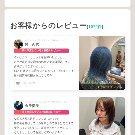
お客様からのレビュー
(
1074件
)
メニュー/ オススメメニュー😊🎵カット＋カラー♪
関 久代
長く来店しているお客様のレビュー
今回はカラーとカットをお願いしました。
カラーは絶妙な調合の色合いでほぼ満足です。
ありがとうございました。
SENJYU さんに通うようになって、長いので、好
みや髪質を把握されたうえでの
カウンセリングをしてくれてアドバイスも頂けて
5
ステキ!
嬉しいです。
レビューを詳しくみる
次回もよろしくお願いします。
メニュー/ オススメメニュー😊🎵カット＋カラー♪
金子尚美
長く来店しているお客様のレビュー
今回も大変お世話になりました🌷✨✨
髪の毛を伸ばしている最中なので長さはそこまで
変化していないのに、毎回違ったイメージにして
くださり、とっても楽しめています☺️🎶