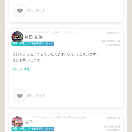
22
ステキ!
メニュー/ オススメメニュー😊🎵カット＋カラー♪
2026/06/28
横田 拓海
来店年数/2年7ヶ月
頻繁に来店しているお客様のレビュー
来店回数/20回
今日もかっこよくしていただきありがとうございます！
またお願いします！
詳しく見る
10
ステキ!
メニュー/ 🌻『このチームに』担当された事がある方は必ずご選択下さい🌻 + ヘッドスパ + ⚠️シャンプーブローをお選びください🙇 + 酸熱トリートメント
2026/06/27
恭子
来店年数/6ヶ月
頻繁に来店しているお客様のレビュー
来店回数/7回