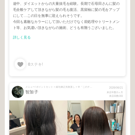
途中、ダイエットからの大量抜毛を経験。長期で石母田さんに髪の
毛全般ケアして頂きながら髪の毛も復活、黒留袖に髪の毛をアップ
にして…この日を無事に迎えられそうです。
今回も素敵なカラーにして頂いただけでなく前処理やトリートメン
ト等、お気遣い頂きながらの施術、どうも有難うございました。
詳しく見る
0
ステキ!
メニュー/ ポイントカット + 縮毛矯正失敗直し + 🌸『このチームが』はじめての方は必ずご選択下さい🌸 + ⚠️シャンプーブローをお選びください🙇
2026/06/21
智加子
来店年数/1ヶ月
来店回数/2回