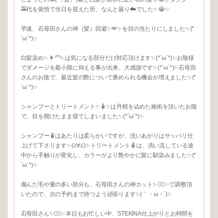
🚕代を覚悟で当日を迎えた所、なんと曇り☁️でした✨😭✨
早速、石母田さんの神（髪）回避✨🪽✨を目の当たりにしました✨(*
´ω`*)✨
白髪染め✨👩‍🦳✨は気になる部分だけ対応頂けます✨(*´ω`*)✨お陰様
でダメージを最小限に抑える事が出来、大感謝です✨(*´ω`*)✨石母田
さんのお陰で、最近髪の艶について褒められる機会が増えました✨(*
´ω`*)✨
シャンプーとトリートメント✨🧴✨は丹精を込めた施術を頂いたお陰
で、目を開けたまま寝てしまいました✨(*´ω`*)✨
シャンプー🧴はあたりは柔らかいですが、洗いあがりはサッパリ仕
上げて下さります✨(≧∀≦)✨トリートメント🧴は、洗い流している途
中から手触りが変化し、カラーがより艶やかに髪に馴染みました✨(*
´ω`*)✨
傷んだ毛や量の多い部分も、石母田さんの神カット✨💇‍♀️✨で調整頂
いたので、次の予約まで持つよう頑張ります✨(｀・ω・´)✨
石母田さん✨🙎‍♂️✨本日もお忙しい中、STEKINA仕上がりとお時間を