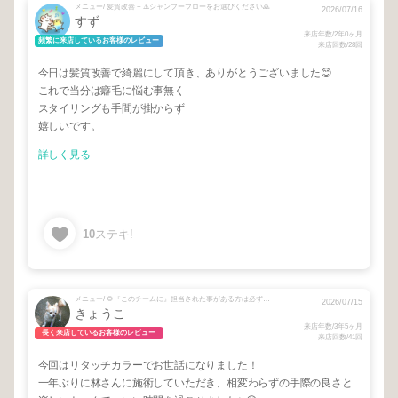
メニュー/ 髪質改善 + ⚠️シャンプーブローをお選びください🙇
2026/07/16
すず
来店年数/2年0ヶ月
頻繁に来店しているお客様のレビュー
来店回数/28回
今日は髪質改善で綺麗にして頂き、ありがとうございました😊
これで当分は癖毛に悩む事無く
スタイリングも手間が掛からず
嬉しいです。
詳しく見る
10
ステキ!
メニュー/ 🌻『このチームに』担当された事がある方は必ずご選択下さい🌻 + カラー
2026/07/15
きょうこ
来店年数/3年5ヶ月
長く来店しているお客様のレビュー
来店回数/41回
今回はリタッチカラーでお世話になりました！
一年ぶりに林さんに施術していただき、相変わらずの手際の良さと