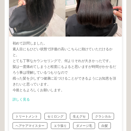
初めて訪問しました。
素人目にもひどい状態で評価の高いこちらに助けていただけるか
と。
とても丁寧なカウンセリングで、何よりそれが大きかったです。
髪は一度痛めてしまうと程度にもよると思いますが時間がかかるだ
ろう事は理解しているつもりなので
残った髪を少しずつ健康に近づけることができるようにお知恵を頂
きたいと思っています。
今後ともよろしくお願いします。
詳しく見る
トリートメント
セミロング
生えグセ
クラシカル
ヘアケアマイスター
エラ張り
ダメージ毛
白髪