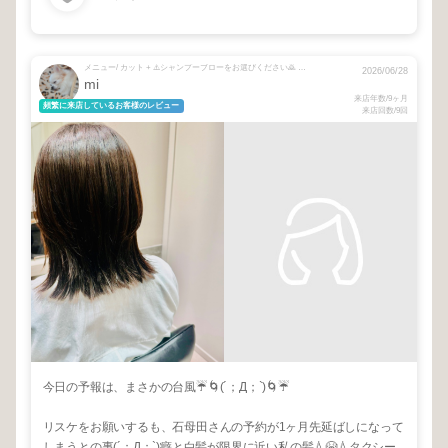
メニュー/ カット + ⚠️シャンプーブローをお選びください🙇 + 前髪縮毛矯正
2026/06/28
mi
来店年数/9ヶ月
頻繁に来店しているお客様のレビュー
来店回数/9回
今日の予報は、まさかの台風☔️🌀(´；Д；`)🌀☔️
リスケをお願いするも、石母田さんの予約が1ヶ月先延ばしになって
しまうとの事(´；Д；`)癖と白髪が限界に近い私の髪💧😭💧タクシー