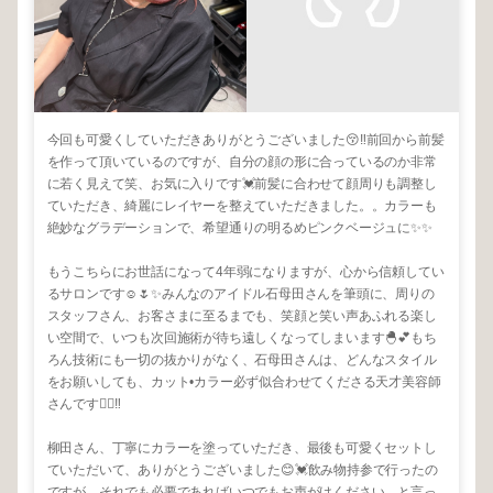
今回も可愛くしていただきありがとうございました😚‼️前回から前髪
を作って頂いているのですが、自分の顔の形に合っているのか非常
に若く見えて笑、お気に入りです💓前髪に合わせて顔周りも調整し
ていただき、綺麗にレイヤーを整えていただきました。。カラーも
絶妙なグラデーションで、希望通りの明るめピンクベージュに✨✨
もうこちらにお世話になって4年弱になりますが、心から信頼してい
るサロンです☺️🌷✨みんなのアイドル石母田さんを筆頭に、周りの
スタッフさん、お客さまに至るまでも、笑顔と笑い声あふれる楽し
い空間で、いつも次回施術が待ち遠しくなってしまいます🐣💕もち
ろん技術にも一切の抜かりがなく、石母田さんは、どんなスタイル
をお願いしても、カット•カラー必ず似合わせてくださる天才美容師
さんです💇‍♀️‼️
柳田さん、丁寧にカラーを塗っていただき、最後も可愛くセットし
ていただいて、ありがとうございました😊💓飲み物持参で行ったの
ですが、それでも必要であればいつでもお声がけください、と言っ