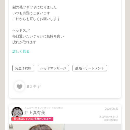
髪の毛ツヤツヤになりました
いつも有難うございます
これからも宜しくお願いします
ヘッドスパ
毎日通いたいぐらいに気持ち良い
疲れが取れます
詳しく見る
完全予約制
ヘッドマッサージ
酸熱トリートメント
0
ステキ!
メニュー/ ポイントカット + 縮毛矯正
2026/06/23
井上真有美
来店年数/4年2ヶ月
長く来店しているお客様のレビュー
来店回数/12回