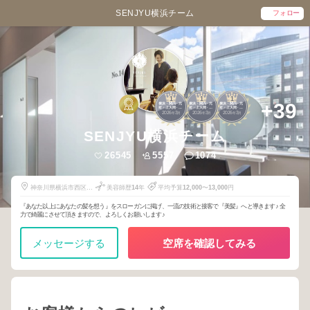
SENJYU横浜チーム
フォロー
1
1
1
+39
横浜・関内・元
横浜・関内・元
横浜・関内・元
町・上大岡・白
町・上大岡・白
町・上大岡・白
2026
3
2026
3
2026
3
楽
楽
楽
年
月
年
月
年
月
SENJYU横浜チーム
26545
5557
1074
神奈川県横浜市西区北
美容師歴
14
年
平均予算
12,000
〜
13,000
円
幸2-2-1
『あなた以上にあなたの髪を想う』をスローガンに掲げ、一流の技術と接客で『美髪』へと導きます♪ 全
力で綺麗にさせて頂きますので、よろしくお願いします♪
メッセージする
空席を確認してみる