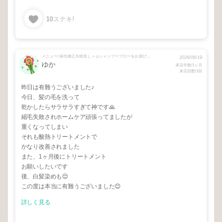
10
ステキ!
メニュー/ 縮毛矯正失敗直し + ⚠️シャンプーブローをお選びください🙇
2026/06/19
ゆか
来店年数/1ヶ月
来店回数/1回
昨日は有難うございました♪
今日、髪の毛を洗って
乾かしたらサラサラすぎて神です🙏
縮毛失敗されホームケア頑張ってましたが
重くなってしまい
それも酸熱トリートメントで
かなり改善されました
また、1ヶ月後にトリートメント
お願いしたいです
後、白髪染めも😌
この度は本当に有難うございました😊
詳しく見る