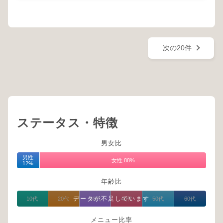
次の20件
ステータス・特徴
男女比
男性
女性 88%
12%
年齢比
データが不足しています
10代
20代
30代
40代
50代
60代
メニュー比率