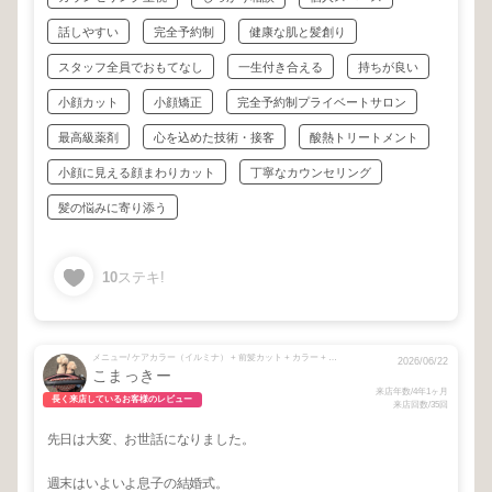
話しやすい
完全予約制
健康な肌と髪創り
スタッフ全員でおもてなし
一生付き合える
持ちが良い
小顔カット
小顔矯正
完全予約制プライベートサロン
最高級薬剤
心を込めた技術・接客
酸熱トリートメント
小顔に見える顔まわりカット
丁寧なカウンセリング
髪の悩みに寄り添う
10
ステキ!
メニュー/ ケアカラー（イルミナ） + 前髪カット + カラー + ⚠️シャンプーブローをお選びください🙇
2026/06/22
こまっきー
来店年数/4年1ヶ月
長く来店しているお客様のレビュー
来店回数/35回
先日は大変、お世話になりました。
週末はいよいよ息子の結婚式。