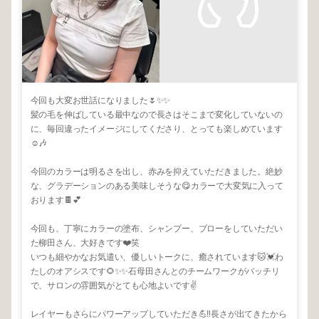
今回も大変お世話になりました🌷✨✨
髪の毛を伸ばしている最中なので長さはそこまで変化していないの
に、毎回違ったイメージにしてくださり、とっても楽しめています
☺️🎶
今回のカラーは明るさを出し、赤みを抑えていただきました。絶妙
な、グラデーションのある美味しそうな😋カラーで大変気に入って
おります🍫💕
今回も、丁寧にカラーの塗布、シャンプー、ブローをしていただい
た柳田さん、大好きです❤️笑
いつも細やかなお気遣い、優しいトークに、癒されています🐱💓わ
たしのオアシスです🌻✨✨石母田さんとのチームワークがバッチリ
で、サロンの雰囲気がとても心地よいです✌️
レイヤーもさらにパワーアップしていただき💪‼️長さが出てきたから