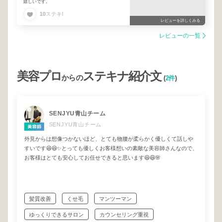
嬉しいです。
た😆🌸石母田さん、本当にありがとうございます
😭伺うたびに技術が向上されていて、いつも絶対
10
ステキ!
狙い通りに可愛くしてくださるので、もう他の方
レビューを詳しくみる
にはお願いできないです笑
レビューの一覧
おばあちゃんになっても👵通います‼️笑 今後と
もよろしくお願いいたします🙌🎉
美容プロ
ステキナ紹介文
からの
(
2件
)
SENJYU青山チーム
SENJYU青山チーム
外見からは想像つかないほど、とても物腰が柔らかく優しくて話しや
すいです😆😆✨とっても優しくお客様想いの素敵な美容師さんなので、
お客様はとても安心してお任せできると思います😆😆🌸
髪質改善
くせ毛
マンツーマン
ゆっくりできるサロン
カウンセリング重視