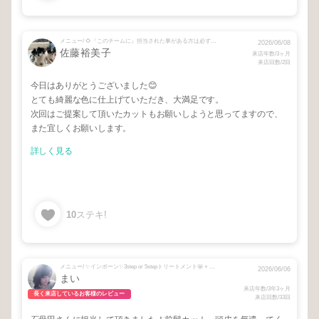
メニュー/ 🌻『このチームに』担当された事がある方は必ずご選択下さい🌻 + リタッチカラー + ⚠️シャンプーブローをお選びください🙇 + 脱白髪染め 白髪ぼかし失敗直し フェイディングカラー
2026/06/08
佐藤裕美子
来店年数/3ヶ月
来店回数/2回
今日はありがとうございました😊
とても綺麗な色に仕上げていただき、大満足です。
次回はご提案して頂いたカットもお願いしようと思ってますので、
また宜しくお願いします。
詳しく見る
10
ステキ!
メニュー/ ✨インボーン✨3step or 5stepトリートメント🤩 + 脱白髪染め 白髪ぼかし失敗直し フェイディングカラー
2026/06/06
まい
来店年数/3年3ヶ月
長く来店しているお客様のレビュー
来店回数/33回