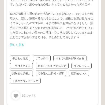
ていただいて、細やかなお心遣いがとても心地よかったです😌🌱
SENJYU横浜に通い始めた当初から、お世話になっておりました綿
引さん、新しい環境へ移られるとのことで、最後にお顔が見られな
くて寂しかったのですが🥲、今まで本当にお世話になりました。指
先まで行き届くような細やかなお心遣いに、いつも癒されておりま
した🐱✨これからの益々のご活躍、心よりお祈りしております🙏ま
たどこかでお会いできる日を、楽しみにしております🎶
詳しく見る
似合わせ得意
リラックス
今までの悩み解決できる
一生付き合える
信頼していただける技術
リフレッシュ
絶対的な技術力
心を込めた技術・接客
圧倒的センス
丁寧なカウンセリング
10
ステキ!