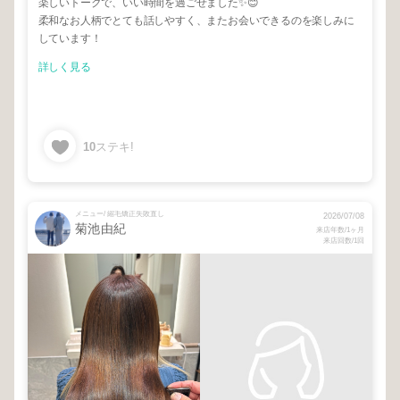
楽しいトークで、いい時間を過ごせました✨😊
柔和なお人柄でとても話しやすく、またお会いできるのを楽しみに
しています！
詳しく見る
10
ステキ!
メニュー/ 縮毛矯正失敗直し
2026/07/08
菊池由紀
来店年数/1ヶ月
来店回数/1回