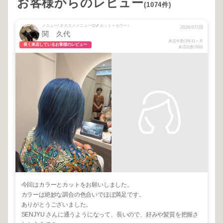
お客様からのレビュー
(1074件)
メニュー/ オススメメニュー😊🎵カット＋カラー♪
2026/07/28
関 久代
来店年数/3年11ヶ月
長く来店しているお客様のレビュー
来店回数/30回
今回はカラーとカットをお願いしました。
カラーは絶妙な調合の色合いでほぼ満足です。
ありがとうございました。
SENJYU さんに通うようになって、長いので、好みや髪質を把握さ