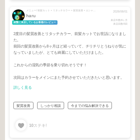
メニュー/ 前髪カット + リタッチカラー + 髪質改善 + ⚠️シャンプーブローをお選びください🙇 + 【180分相談枠】
2026/06/01
haru
来店年数/8ヶ月
頻繁に来店しているお客様のレビュー
来店回数/5回
2度目の髪質改善とリタッチカラー、前髪カットでお世話になりまし
た。
前回の髪質改善から8ヶ月ほど経っていて、チリチリとうねりが気に
なっていましたが、とても綺麗にしていただけました。
これからの湿気の季節を乗り切れそうです！
次回はカラーをメインにまた予約させていただきたいと思います。
詳しく見る
髪質改善
しっかり相談
今までの悩み解決できる
10
ステキ!