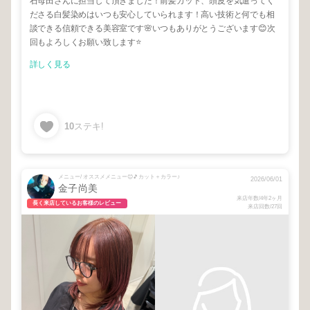
石母田さんに担当して頂きました！前髪カット、頭皮を気遣ってく
ださる白髪染めはいつも安心していられます！高い技術と何でも相
談できる信頼できる美容室です🌸いつもありがとうございます😊次
回もよろしくお願い致します⭐️
詳しく見る
10
ステキ!
メニュー/ オススメメニュー😊🎵カット＋カラー♪
2026/06/01
金子尚美
来店年数/4年2ヶ月
長く来店しているお客様のレビュー
来店回数/27回