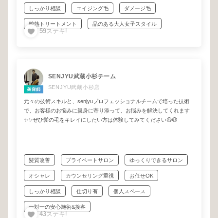
しっかり相談
エイジング毛
ダメージ毛
酸熱トリートメント
品のある大人女子スタイル
59
ステキ!
SENJYU武蔵小杉チーム
SENJYU武蔵小杉店
元々の技術スキルと、senjyuプロフェッショナルチームで培った技術
で、お客様のお悩みに親身に寄り添って、お悩みを解決してくれます
✨✨ぜひ髪の毛をキレイにしたい方は体験してみてください😆😆
髪質改善
プライベートサロン
ゆっくりできるサロン
オシャレ
カウンセリング重視
お任せOK
しっかり相談
仕切り有
個人スペース
一対一の安心施術&接客
43
ステキ!