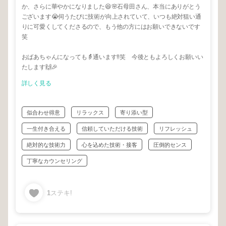
か、さらに華やかになりました😆🌸石母田さん、本当にありがとう
ございます😭伺うたびに技術が向上されていて、いつも絶対狙い通
りに可愛くしてくださるので、もう他の方にはお願いできないです
笑
おばあちゃんになっても👵通います‼️笑 今後ともよろしくお願いい
たします🙌🎉
詳しく見る
似合わせ得意
リラックス
寄り添い型
一生付き合える
信頼していただける技術
リフレッシュ
絶対的な技術力
心を込めた技術・接客
圧倒的センス
丁寧なカウンセリング
1
ステキ!