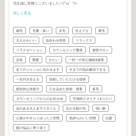
頂き誠に有難うございました✨(*´ω｀*)✨
詳しく見る
縮毛
毛量・多い
太毛
生えグセ
硬毛
大人かわいい
似合わせ得意
リラックス
リラクゼーション
カウンセリング重視
個室サロン
店長
艶髪
かたい
一対一の安心施術&接客
全てのジャンルに合わせます
今までの悩み解決できる
一生付き合える
信頼していただける技術
絶対的な技術力
心を込めた技術・接客
多毛
カウンセリングからのお任せok
圧倒的クオリティ&コスパ
品のある大人女子スタイル
広がる髪の毛
強い癖
心身がやすらぐゆったり空間
気持ちのいい空間
白髪
髪の悩みに寄り添う