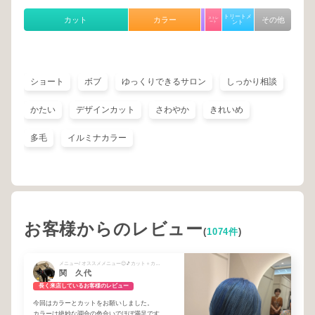
トリートメ
カット
カラー
ストレ
その他
ート
ント
ショート
ボブ
ゆっくりできるサロン
しっかり相談
かたい
デザインカット
さわやか
きれいめ
多毛
イルミナカラー
お客様からのレビュー
(
1074件
)
メニュー/ オススメメニュー😊🎵カット＋カラー♪
関 久代
長く来店しているお客様のレビュー
今回はカラーとカットをお願いしました。
カラーは絶妙な調合の色合いでほぼ満足です。