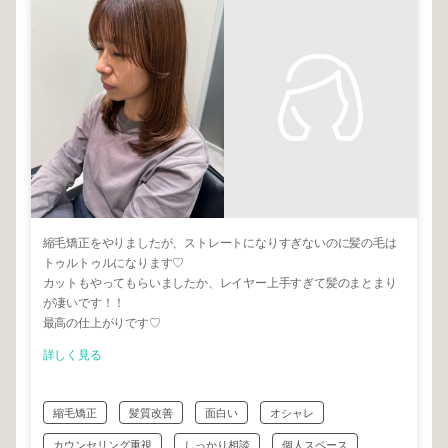
縮毛矯正をやりましたが、ストレートになりすぎないのに髪の毛は
トゥルトゥルになります♡
カットもやってもらいましたか、レイヤー上手すぎて髪のまとまり
が凄いです！！
最高の仕上がりです♡
詳しく見る
縮毛矯正
髪質改善
面白い
オシャレ
カウンセリング重視
しっかり相談
個人スペース