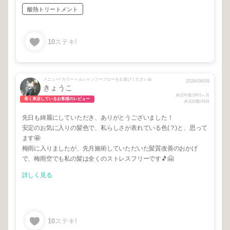
酸熱トリートメント
10
ステキ!
メニュー/ カラー + ⚠️シャンプーブローをお選びください🙇
2026/06/09
きょうこ
来店年数/3年5ヶ月
長く来店しているお客様のレビュー
来店回数/41回
先日も綺麗にしていただき、ありがとうございました！
安定のお気に入りの髪色で、私らしさが表れている色(？)と、思って
ます🤩
梅雨に入りましたが、先月施術していただいた髪質改善のおかげ
で、梅雨空でも私の髪は全くのストレスフリーです🎵🤗
詳しく見る
10
ステキ!