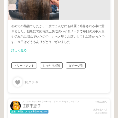
初めての施術でしたが、一度でこんなにも綺麗に補修される事に驚
きました。他店にて縮毛矯正失敗のハイダメージで毎日のお手入れ
や切れ毛に悩んでいたので、もっと早くお願いしてれば良かったで
す。今日はどうもありがとうございました！
詳しく見る
トリートメント
しっかり相談
ダメージ毛
10
ステキ!
メニュー/ カット➕カラー➕✨インボーン✨5stepトリートメント✨
2026/07/04
笹原千恵子
来店年数/8ヶ月
頻繁に来店しているお客様のレビュー
来店回数/8回