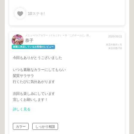
10
ステキ!
メニュー/ ケアカラー（イルミナ） + 🌻『このチームに』担当された事がある方は必ずご選択下さい🌻 + ヘッドスパ + 前髪カット + カラー + カット➕カラー➕✨インボーン✨5stepトリートメント✨ + ⚠️シャンプーブローをお選びください🙇 + ✨インボーン✨3step or 5stepトリートメント🤩
2026/06/21
恭子
来店年数/6ヶ月
頻繁に来店しているお客様のレビュー
来店回数/7回
今回もありがとうございました
いつも素敵なカラーにしてもらい
髪質サラサラ
行くたびに気分あがります
次回も楽しみにしています
宜しくお願いします！
詳しく見る
カラー
しっかり相談