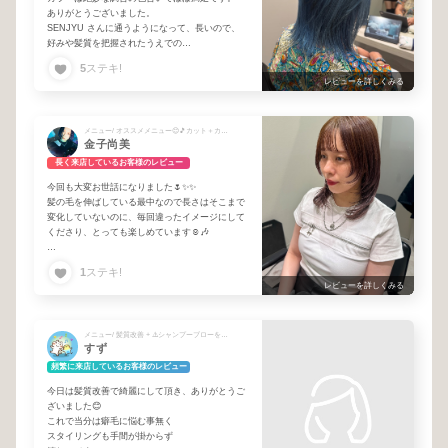
ありがとうございました。
SENJYU さんに通うようになって、長いので、
好みや髪質を把握されたうえでの
カウンセリングをしてくれてアドバイスも頂けて
5
ステキ!
嬉しいです。
レビューを詳しくみる
次回もよろしくお願いします。
メニュー/ オススメメニュー😊🎵カット＋カラー♪
金子尚美
長く来店しているお客様のレビュー
今回も大変お世話になりました🌷✨✨
髪の毛を伸ばしている最中なので長さはそこまで
変化していないのに、毎回違ったイメージにして
くださり、とっても楽しめています☺️🎶
今回のカラーは明るさを出し、赤みを抑えていた
1
ステキ!
だきました。絶妙な、グラデーションのある美味
レビューを詳しくみる
しそうな😋カラーで大変気に入っております🍫💕
今回も、丁寧にカラーの塗布、シャンプー、ブロ
メニュー/ 髪質改善 + ⚠️シャンプーブローをお選びください🙇
ーをしていただいた柳田さん、大好きです❤️笑
すず
いつも細やかなお気遣い、優しいトークに、癒さ
れています🐱💓わたしのオアシスです🌻✨✨石母
頻繁に来店しているお客様のレビュー
田さんとのチームワークがバッチリで、サロンの
今日は髪質改善で綺麗にして頂き、ありがとうご
雰囲気がとても心地よいです✌️
ざいました😊
これで当分は癖毛に悩む事無く
レイヤーもさらにパワーアップしていただき💪‼️
スタイリングも手間が掛からず
長さが出てきたからか、さらに華やかになりまし