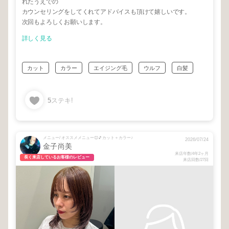
れたうえでの
カウンセリングをしてくれてアドバイスも頂けて嬉しいです。
次回もよろしくお願いします。
詳しく見る
カット
カラー
エイジング毛
ウルフ
白髪
5
ステキ!
メニュー/ オススメメニュー😊🎵カット＋カラー♪
2026/07/24
金子尚美
来店年数/4年2ヶ月
長く来店しているお客様のレビュー
来店回数/27回