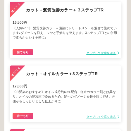
カット＋髪質改善カラー＋３ステップTR
16,500円
《人気No.1》 髪質改善カラー＝薬剤にトリートメントを混ぜて染めてい
ます♪ダメージを抑え、ツヤと手触りを整えます。3ステップTRとの併用
で柔らかカシミヤ髪に♪
誰でも可
タップして空席を確認
カット＋オイルカラー＋3ステップTR
17,600円
《白髪染めおすすめ》オイル成分約60％配合。従来のカラー剤とは異な
り、オイルの浸透圧で染めるため、髪へのダメージを最小限に抑え、内
側からしっとりとした仕上がりに
誰でも可
タップして空席を確認