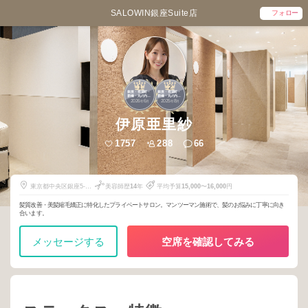
SALOWIN銀座Suite店
フォロー
1
2
銀座・有楽町・
銀座・有楽町・
新橋・丸の内・
新橋・丸の内・
2026
6
2025
8
日本橋
日本橋
年
月
年
月
伊原亜里紗
1757
288
66
東京都中央区銀座5-
美容師歴
14
年
平均予算
15,000
〜
16,000
円
12-6
髪質改善・美髪縮毛矯正に特化したプライベートサロン。マンツーマン施術で、髪のお悩みに丁寧に向き
合います。
メッセージする
空席を確認してみる