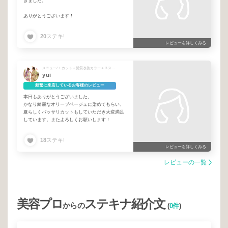
きました。
ありがとうございます！
20
ステキ!
レビューを詳しくみる
メニュー/ + カット＋髪質改善カラー＋３ステップTR
yui
頻繁に来店しているお客様のレビュー
本日もありがとうございました。
かなり綺麗なオリーブベージュに染めてもらい、
夏らしくバッサリカットもしていただき大変満足
しています。またよろしくお願いします！
18
ステキ!
レビューを詳しくみる
レビューの一覧
美容プロ
ステキナ紹介文
からの
(
0件
)