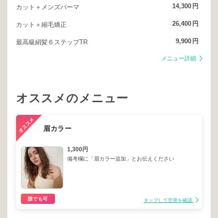
14,300
円
カット＋メンズパーマ
26,400
円
カット＋縮毛矯正
9,900
円
最高級絹髪６ステップTR
メニュー詳細
オススメのメニュー
眉カラー
1,300円
備考欄に「眉カラー追加」とお伝えください
誰でも可
タップして空席を確認