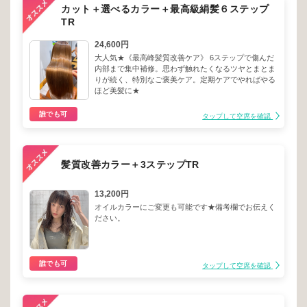
カット＋選べるカラー＋最高級絹髪６ステップ
TR
24,600円
大人気★《最高峰髪質改善ケア》 6ステップで傷んだ
内部まで集中補修。思わず触れたくなるツヤとまとま
りが続く、特別なご褒美ケア。定期ケアでやればやる
ほど美髪に★
誰でも可
タップして空席を確認
髪質改善カラー＋3ステップTR
13,200円
オイルカラーにご変更も可能です★備考欄でお伝えく
ださい。
誰でも可
タップして空席を確認