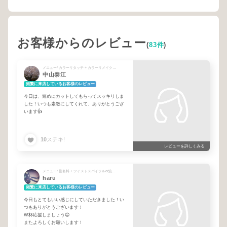
お客様からのレビュー
(
83件
)
メニュー/ カラーリタッチ + カラーリメイク（全体染め） + 指名料 + カット + TOKIKATAリセッター3回コース
中山泰江
頻繁に来店しているお客様のレビュー
今日は、短めにカットしてもらってスッキリしま
した！いつも素敵にしてくれて、ありがとうござ
います👍
10
ステキ!
レビューを詳しくみる
メニュー/ 指名料 + ツイストスパイラルor波巻きパーマ + シャンプー + カット + 炭酸ヘッドスパ＋肩（計25分）
haru
頻繁に来店しているお客様のレビュー
今日もとてもいい感じにしていただきました！い
つもありがとうございます！
W杯応援しましょう😊
またよろしくお願いします！