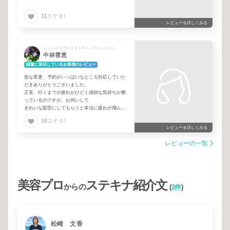
11
ステキ!
レビューを詳しくみる
メニュー/ カラーリタッチ + トリートメントベーシック + 指名料 + カット
中林雪恵
頻繁に来店しているお客様のレビュー
急な変更、予約がいっぱいなところ対応していた
だきありがとうございました。
正直、行くまでが疲れがひどく億劫な気持ちが勝
っているのですが、お伺いして
きれいな髪型にしてもらうと本当に疲れが飛んで
いきます。
10
ステキ!
シャンプーも気持ち良かったです。
レビューを詳しくみる
レビューの一覧
美容プロ
ステキナ紹介文
からの
(
2件
)
松崎 文香