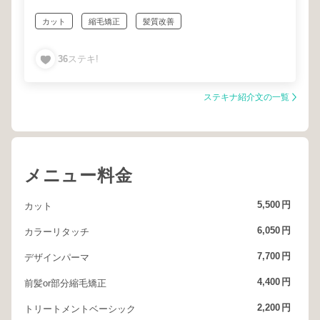
いと思います！
カット
縮毛矯正
髪質改善
36
ステキ!
ステキナ紹介文の一覧
メニュー料金
5,500
円
カット
6,050
円
カラーリタッチ
7,700
円
デザインパーマ
4,400
円
前髪or部分縮毛矯正
2,200
円
トリートメントベーシック