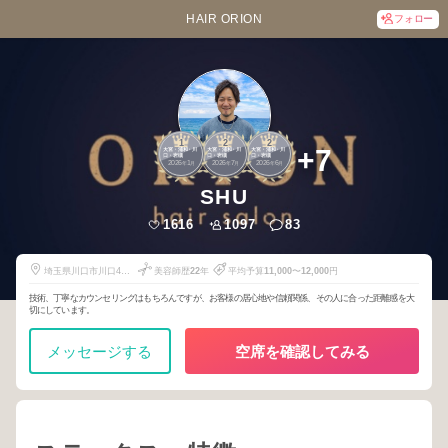
HAIR ORION
フォロー
1
2
2
+7
大宮・浦和・川
大宮・浦和・川
大宮・浦和・川
口・岩槻
口・岩槻
口・岩槻
2026
1
2026
7
2026
6
年
月
年
月
年
月
SHU
1616
1097
83
埼玉県川口市川口4丁
美容師歴
22
年
平均予算
11,000
〜
12,000
円
目7番20号
技術、丁寧なカウンセリングはもちろんですが、お客様の居心地や信頼関係、その人に合った距離感を大
切にしています。
メッセージする
空席を確認してみる