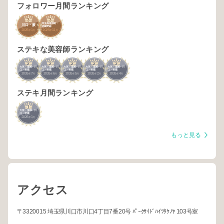
フォロワー月間ランキング
3
3
埼玉高速鉄道・
川口・蕨
武蔵野線
2026
1
2025
11
年
月
年
月
ステキな美容師ランキング
2
2
2
2
3
大宮・浦和・川
大宮・浦和・川
大宮・浦和・川
大宮・浦和・川
大宮・浦和・川
口・岩槻
口・岩槻
口・岩槻
口・岩槻
口・岩槻
2026
7
2026
6
2026
5
2026
2
2026
4
年
月
年
月
年
月
年
月
年
月
ステキ月間ランキング
1
大宮・浦和・川
口・岩槻
2026
1
年
月
もっと見る
アクセス
〒3320015 埼玉県川口市川口4丁目7番20号 ﾊﾟｰｸｻｲﾄﾞﾊｲﾂﾀｹﾉﾔ 103号室