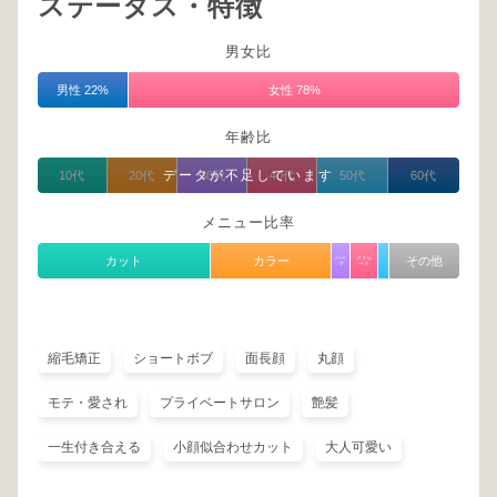
ステータス・特徴
男女比
男性 22%
女性 78%
年齢比
データが不足しています
10代
20代
30代
40代
50代
60代
メニュー比率
カット
カラー
パー
ストレ
その他
マ
ート
縮毛矯正
ショートボブ
面長顔
丸顔
モテ・愛され
プライベートサロン
艶髪
一生付き合える
小顔似合わせカット
大人可愛い