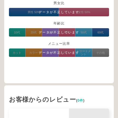
男女比
データが不足しています
男性 50%
女性 50%
年齢比
データが不足しています
10代
20代
30代
40代
50代
60代
メニュー比率
トリートメ
データが不足しています
カット
カラー
パーマ
ストレート
その他
ント
お客様からのレビュー
(
0件
)