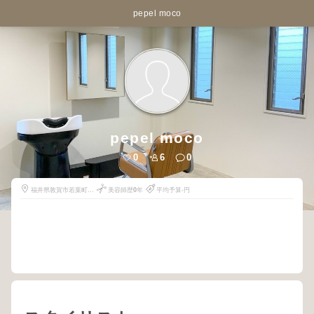
pepel moco
pepel moco
0
6
0
福井県敦賀市若葉町2-
美容師歴
0
年
平均予算-円
1115