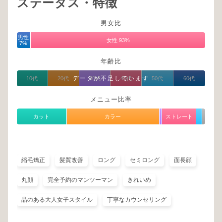
ステータス・特徴
男女比
男性
女性 93%
7%
年齢比
データが不足しています
10代
20代
30代
40代
50代
60代
メニュー比率
カット
カラー
ストレート
縮毛矯正
髪質改善
ロング
セミロング
面長顔
丸顔
完全予約のマンツーマン
きれいめ
品のある大人女子スタイル
丁寧なカウンセリング