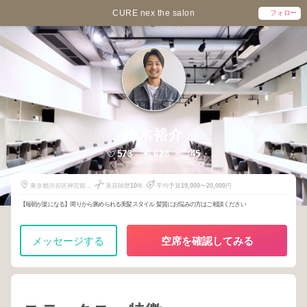
CURE nex the salon
フォロー
鈴木裕介
573
628
45
東京都渋谷区神宮前5-
美容師歴
10
年
平均予算
19,000
〜
20,000
円
8-7
【毎朝が楽になる】周りから褒められる美髪スタイル 髪質にお悩みの方はご相談ください
メッセージする
空席を確認してみる