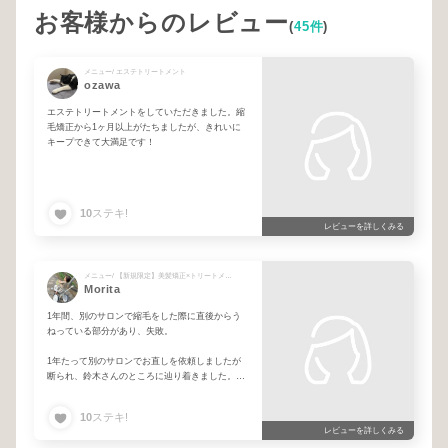
お客様からのレビュー
(
45件
)
メニュー/ エステトリートメント
ozawa
エステトリートメントをしていただきました。縮
毛矯正から1ヶ月以上がたちましたが、きれいに
キープできて大満足です！
10
ステキ!
レビューを詳しくみる
メニュー/ 【新規限定】美髪矯正×トリートメント
Morita
1年間、別のサロンで縮毛をした際に直後からう
ねっている部分があり、失敗。
1年たって別のサロンでお直しを依頼しましたが
断られ、鈴木さんのところに辿り着きました。
お直しもご快諾いただき、結果サラツヤに！大満
10
ステキ!
足です。また来ます。
レビューを詳しくみる