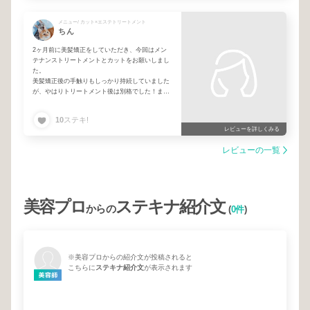
メニュー/ カット×エステトリートメント
ちん
2ヶ月前に美髪矯正をしていただき、今回はメン
テナンストリートメントとカットをお願いしまし
た。
美髪矯正後の手触りもしっかり持続していました
が、やはりトリートメント後は別格でした！また
よろしくお願いします🙇‍♀️
10
ステキ!
レビューを詳しくみる
レビューの一覧
美容プロ
ステキナ紹介文
からの
(
0件
)
※美容プロからの紹介文が投稿されると
こちらに
ステキナ紹介文
が表示されます