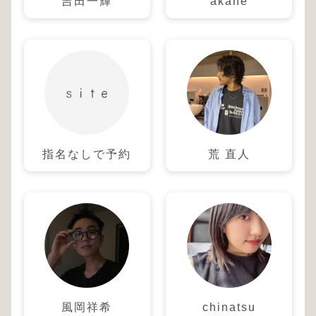
吉田一輝
akane
指名なしで予約
荒 直人
風岡祥希
chinatsu