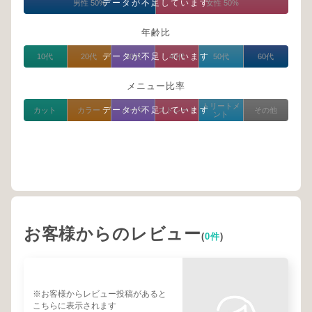
データが不足しています
男性 50%
女性 50%
年齢比
データが不足しています
10代
20代
30代
40代
50代
60代
メニュー比率
トリートメ
データが不足しています
カット
カラー
パーマ
ストレート
その他
ント
お客様からのレビュー
(
0件
)
※お客様からレビュー投稿があると
こちらに表示されます