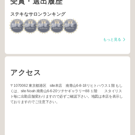
受賞・選出履歴
ステキなサロンランキング
2
3
2
3
3
恵比寿・広尾・
恵比寿・広尾・
恵比寿・広尾・
恵比寿・広尾・
恵比寿・広尾・
六本木・麻布・
六本木・麻布・
六本木・麻布・
六本木・麻布・
六本木・麻布・
2025
7
2026
4
2025
5
2026
1
2026
2
赤坂
赤坂
赤坂
赤坂
赤坂
年
月
年
月
年
月
年
月
年
月
もっと見る
アクセス
〒1070062 東京都港区 site本店 南青山6-8-18リヒトハウス１階 もし
くは、site Noah 南青山6-6-20ツチヤギャラリー88 １階 スタイリス
ト毎に出勤店舗変わりますので必ずご確認下さい。地図は本店を表示し
ておりますのでご注意下さい。