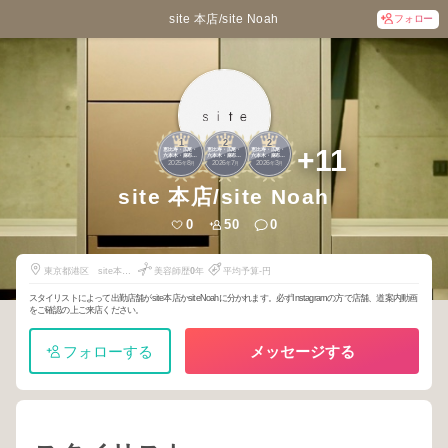
site 本店/site Noah
フォロー
1
2
2
+11
恵比寿・広尾・
恵比寿・広尾・
恵比寿・広尾・
六本木・麻布・
六本木・麻布・
六本木・麻布・
2025
8
2026
7
2026
3
赤坂
赤坂
赤坂
年
月
年
月
年
月
site 本店/site Noah
0
50
0
東京都港区 site本
美容師歴
0
年
平均予算-円
店 南青山6-8-18リヒ
トハウス１階
スタイリストによって出勤店舗がsite本店かsiteNoahに分かれます。必ずInstagramの方で店舗、道案内動画
をご確認の上ご来店ください。
フォローする
メッセージする